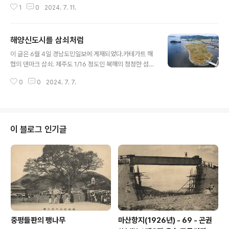
강 물을 사용하는 수돗물의 녹조 독은 미국 캘리포니아 수
1
0
2024. 7. 11.
뉴욕타임스, 블룸버그통신 등 세계적인 언론들이 이 사실
돗물 관리기준 0.03ppb를 9.4배 초과했다. 녹조 발생 13
을 보도하면서 알려졌다. 500년 역사의 이 성당을 덮은 태
년이 남긴 응..
양광 패널은 모두 438개였다. 이 성당은 16세기 영국의
해양신도시를 삼쇠처럼
절대군주 헨리8세 때 지은 최고의 건축물이다. 당시대 유
글 내용
럽의 최고건축이라 해서 ‘고딕의 꽃’이라고도 불린다. 매년
이 글은 6월 4일 경남도민일보에 게재되었다.카테가트 해
크리스마스이브에 BBC가 케임브리지 킹스칼리지 합창단
협의 덴마크 삼쇠. 제주도 1/16 정도인 북해의 청정한 섬이
공연을 현지 생방송하는 곳으로 유명하다. 놀라운 일이다.
다. 바이킹 시대에는 그들의 모임장소로 사용되기도 했다.
우리로 치면 경복궁 지붕을 태양광 패널로 덮었다는 말이
0
0
2024. 7. 7.
딸기가 유명하고 현재 4천여 명이 거주하고 있다. 크지 않
다. 미관을 해친다는 우려가 없지도 않았다. 하지만 영국 국
은 이 섬이 세계에 알려진 것은 최초의 에너지자립 섬이기
교회(성공회)는 2020년에 선언..
때문이다. 에너지 자립은 에너지 사용과 생산의 합이 제로
라는 의미다. 삼쇠는 탄소중립에 이어 탄소배출량이 마이
너스인 탄소네거티브까지 달성했다. 이런 삼쇠를 덴마크
이 블로그 인기글
사람들은 '기적의 섬' ‘동화 속의 섬’이라 부른다. 삼쇠섬이
올보르대학과 에너지 자립계획을 세운 것은 1997년이었
다. 덴마크 정부의 재생에너지 아이디어경진대회에 채택되
면서 시작되었다. 에너지 자립을 달성한 것은 시작 8년 후
인 2005년이었다. 주민들의 자발..
중평들판의 팽나무
마산항지(1926년) - 69 - 곤권