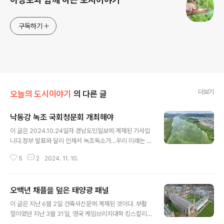
구독하기
더보기
오늘의 도시이야기
의 다른 글
낙동강 녹조 국회청문회 개최해야
글 내용
이 글은 2024.10.24일자 경남도민일보에 게재된 기사입
니다.정부 발표와 달리 인체서 녹조독소가…우리 미래는 스
스로 챙길 수밖에 없다 10월 7일 낙동강 유역 거주 주민 2
5
2
2024. 11. 10.
2명의 콧속 '녹조독소 조사결과'가 발표됐다. 농민, 어민,
주민, 환경운동가를 대상으로 한 이 조사에서 무려 절반인
11명이 양성반응을 보였다. 충격적이다. 콧속에서 녹조독
오백년 채플을 덮은 태양광 패널
소가 검출된 것은 공기 중 녹조 에어로졸이 코를 통해 인체
글 내용
에 흡입되었다는 의미다. 녹조 독은 낙동강 물로 재배한 쌀,
이 글은 지난 6월 2일 건축사신문에 게재된 것이다. 부활
무, 배추에서도 검출되었다. 심지어 낙동강으로부터 3.7
절이었던 지난 3월 31일, 영국 케임브리지대학 킹스칼리
㎞ 떨어진 아파트 거실에서도 녹조 독이 검출되었다. 낙동
지 채플의 옥상에 태양광 패널을 덮는 공사가 준공되었다.