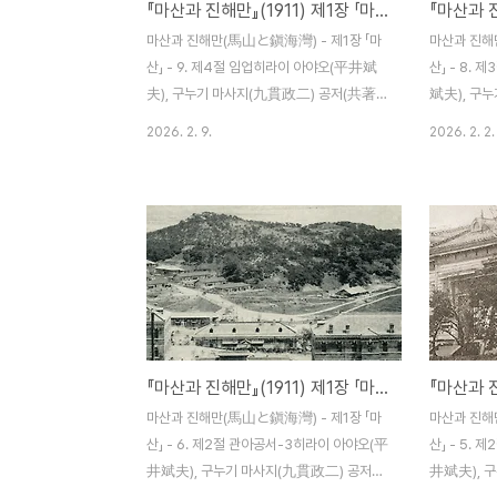
『마산과 진해만』(1911) 제1장 「마산」 - 9. 제4절 임업
원, 진해, 영산, 함안, 창원, 의령, 김해, 덕산,
갖춘 곳이라
거제 등을 주로 하여 고성이나 사천 등에서도
이 천연의 은
마산과 진해만(馬山と鎭海灣) - 제1장 「마
마산과 진해
다소 들어 오는 것이 있다. 수출..
천혜를 이용
산」 - 9. 제4절 임업히라이 아야오(平井斌
산」 - 8.
것은 그야말.
夫), 구누기 마사지(九貫政二) 공저(共著) /
斌夫), 구
조선 마산 하마다신문점(濱田新聞店) 명치
著) / 조
2026. 2. 9.
2026. 2. 2.
44년(1911) 12월 5일 발행 제4절 임업(林
명치 44년(1
業) 이 지방 일대의 기후는 알맞게 온화하며
작(小作) 일
땅도 비옥해서 식림(植林) 사업에는 최적이
소작 일반의
라고 한다. 특히 식수(植樹)에 적당한 산야가
농사 경영을
많다는 것이 또 하나의 유망한 사업으로 들
으면 한다.
수 있을 것이다. 그리고 이 풍토에 가장 맞는
의 수확(석)
수종은 소나무, 잣나무, 삼나무, 떡갈나무 등
4.000.80
이다. 그러나 예부터 임업에 관한 규제법이
3.000.48
없고 아주 방임해서 마음대로 나무를 잘라온
2.000.32
『마산과 진해만』(1911) 제1장 「마산」 - 6. 제2절 관아공서-3
탓에 황폐 상태에 이르러 산이 벌거벗어 토사
2.500.40
의 붕괴도 심하다. 그래서 마산포 부근에 약
보리2.000.
마산과 진해만(馬山と鎭海灣) - 제1장 「마
마산과 진해
간의 식림 사업을 경영하고 남벌을 엄금해 왔
6.00보리1.
산」 - 6. 제2절 관아공서-3히라이 아야오(平
산」 - 5.
기..
井斌夫), 구누기 마사지(九貫政二) 공저
井斌夫), 