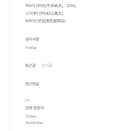
히라이 아야오(平井斌夫)
고지도
스기야마 만타(杉山萬太)
하마다신문점(濱田新聞店)
공지사항
Profile
최근글
인기글
최근댓글
전체 방문자
Today :
Yesterday :