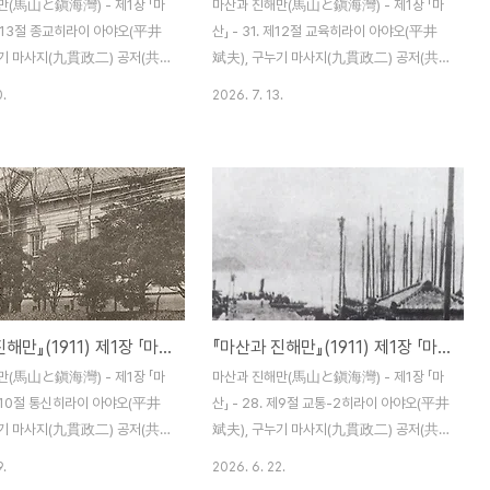
만(馬山と鎭海灣) - 제1장 「마
마산과 진해만(馬山と鎭海灣) - 제1장 「마
. 제13절 종교히라이 아야오(平井
산」 - 31. 제12절 교육히라이 아야오(平井
누기 마사지(九貫政二) 공저(共
斌夫), 구누기 마사지(九貫政二) 공저(共
선 마산 하마다신문점(濱田新聞店)
著) / 조선 마산 하마다신문점(濱田新聞店)
0.
2026. 7. 13.
911) 12월 5일 발행 제13절 종
명치 44년(1911) 12월 5일 발행 제12절 교
선인 사이에는 고래(古來)로부터
육(敎育) 내지인의 교육기관으로서는 민단
가 성했는데 이제는 퇴폐의 극에
이 세운 마산심상고등소학교(馬山尋常高
 것이 없다. 유교(儒敎)는 아직
等小學校)가 신구마산의 중앙에 위치하는
해 유생이나 양반을 중심으로 일
철도용지에 있다. 명치 41년(1908) 3월에
(崇敬)의 마음이 깊다. 내지인의
낙성되어 명치 42년, 43년도에 증축되어서
로서 아래 몇 군데를 살펴보겠다.
총평수는 612평, 양풍(洋風)의 단층 건축물
西本願寺) 출장소 이 출장소는
인데 대지 평수는 3,006평, 교원 수는 14명,
던 명치 37년(1904) 3월에
학생 수는 790여 명이다. 이미 다섯 번 졸업
『마산과 진해만』(1911) 제1장 「마산」 - 29. 제10절 통신
『마산과 진해만』(1911) 제1장 「마산」 - 28. 제9절 교통-2
유한 가옥을 빌려 개소되어 가장
생을 배출해 올해부터 여자 보습과(補習科)
소라 하겠다. 히다카 닷케이(日
도 설치해 재봉 등 손에 기술을 익히는 교육
만(馬山と鎭海灣) - 제1장 「마
마산과 진해만(馬山と鎭海灣) - 제1장 「마
계속 포교에 종사하고 현재 신도
도 하고 있으니 재조선(在朝鮮) 거류민단이
. 제10절 통신히라이 아야오(平井
산」 - 28. 제9절 교통-2히라이 아야오(平井
세운..
누기 마사지(九貫政二) 공저(共
斌夫), 구누기 마사지(九貫政二) 공저(共
선 마산 하마다신문점(濱田新聞店)
著) / 조선 마산 하마다신문점(濱田新聞店)
9.
2026. 6. 22.
911) 12월 5일 발행 제10절 통
명치 44년(1911) 12월 5일 발행 제3관 해