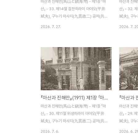
마산과 진해만(馬山と鎭海灣) - 제1장 「마
마산과 진해
산」 - 33. 제14절 잡찬히라이 아야오(平井
산」 - 32
斌夫), 구누기 마사지(九貫政二) 공저(共
斌夫), 구
著) / 조선 마산 하마다신문점(濱田新聞店)
著) / 조
2026. 7. 27.
2026. 7. 2
명치 44년(1911) 12월 5일 발행 제14절 잡
명치 44년(1
찬(雑纂) 마산의 풍경이 너무나 아름다운 것
교(宗敎) 
은 인구에 회자(膾炙)된 바이니 여기서 더 말
불교(佛敎)
을 보탤 필요도 없을 것이다. 시가지 지세가
닿아 거의 볼
점점 올라가는 경사지라 어느 지점에 서도 해
까지도 융성
면, 섬, 산, 꼬부라진 만, 숲, 집들이 제각각 우
반까지 숭경
아함을 띠며 한눈에 들어올 때는 저절로 감탄
포교 기관으
하는 말이 입에서 나올 수밖에 없다. 달밤에
니시혼간지(
누각에 올라 금빛의 반짝이는 호수 같은 내해
러일전쟁 중이
『마산과 진해만』(1911) 제1장 「마산」 - 30. 제11절 위생
(內海)를 보게 된다면, 그 즐거움이야 도저히
러시아인 소
말로도 붓으로도 표현하지 못하리라. 마산에
오래된 포교
마산과 진해만(馬山と鎭海灣) - 제1장 「마
마산과 진해
는 도처(到處)에 달에서 연유되는 좋..
高達契)가 
산」 - 30. 제11절 위생히라이 아야오(平井
산」 - 29
수는 2..
斌夫), 구누기 마사지(九貫政二) 공저(共
斌夫), 구
著) / 조선 마산 하마다신문점(濱田新聞店)
著) / 조
2026. 7. 6.
2026. 6. 2
명치 44년(1911) 12월 5일 발행 제11절 위
명치 44년(1