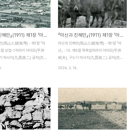
을 것이란 전망이다. 아래 표에
좋다는 여파를 받아 완만한 상태였다가 하반
을 살펴주기를 바란다.회사명설립
기에 들어서면서 현동의 군항 설비 관계로 자
사자본금1910년도 계약건수동
금 수요 역시 상응한 번망(繁忙)함을 보였으
보험(주)1905.10월조선은행
며 무역액도 역시 재작년에 비해 약 두 배에
『마산과 진해만』(1911) 제1장 「마산」 - 11. 제6절 상업-1
『마산과 진해만』(1911) 제1장 「마산」 - 10. 제5절 목축업
00만엔65236,250엔애국생
이른 상황이었던 바, 이는 상당한 자금 수요
1906.4월히로시게 세쓰노스케
가 있었음에도 아직 대자금(大資金)을 운영
만(馬山と鎭海灣) - 제1장 「마
마산과 진해만(馬山と鎭海灣) - 제1장 「마
)3만엔5327,500명치생명보
할 만한 사업이 없어서 금융계는 대개 완만한
. 제6절 상업-1히라이 아야오(平井
산」 - 10. 제5절 목축업히라이 아야오(平井
10월..
양상..
누기 마사지(九貫政二) 공저(共
斌夫), 구누기 마사지(九貫政二) 공저(共
선 마산 하마다신문점(濱田新聞店)
著) / 조선 마산 하마다신문점(濱田新聞店)
3.
2026. 2. 16.
911) 12월 5일 발행 제6절 상
명치 44년(1911) 12월 5일 발행 제5절 목
1관 개설외해에 파도가 아무리 출
축업(牧畜業) 이 부근에는 가축을 방목할 산
해는 잔잔하기만 하고, 바다가 거
야가 있어서 사육에 손이 덜 들어갈 것 같고
 모르는 항만을 가진 마산이 상업
또한 저렴한 사료를 공급받을 수가 있어서 목
(好適)함은 말할 나위도 없으리
축업의 경영도 비교적 쉽게 할 수가 있으니
경남 일대의 옥야(沃野)를 안아
장차 유망한 사업의 하나로 들 수가 있을 것
 농산물의 풍요로움으로 으뜸가
이다. 현재 이 지방에서 전문적으로 목축업에
있어서 지방의 구매력도 비교적 높
종사하는 내지인은 없으나 조선인이 전래적
(貿易商港)의 요소를 남김없이
으로 사육하는 것을 보니 그 성과는 아주 양