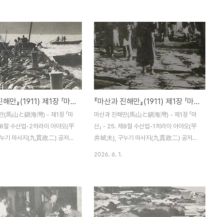
통신기관으로서는 마산우편국(馬
운(海運) 오사카상선회사(大阪商船會社)
있으며 명치 35년(1902) 8월
소속의 기선(汽船), 안도마루(安東丸, 803
되었다. 국장은 도조 겐타로(東條
톤)과 시나노마루(信濃丸, 907톤)은 오사
 직원은 42명이 있다. 그중에서
카를 기점으로 매월 번갈아 4번 입항해 목포,
14명은 전원 여자이다. 전신(前
군산, 인천에 이르다가 왕복하거나 1번 이상
우편국 마산출장소로 우편사무 취
꼭 기항하는데 승객수는 그리 많지 않아도 화
것은 명치 32년(1899) 11월
물은 결코 적은 편은 아니며 점차 늘어나는
다음 해에 부산국 마산출장소를 폐
추세에 있다. 수출화물이 적은 것은 특히 본
『마산과 진해만』(1911) 제1장 「마산」 - 26. 제8절 수산업-2
『마산과 진해만』(1911) 제1장 「마산」 - 25. 제8절 수산업-1
우편국을 설치한 것이다. 당시 국
년도 미곡 수출의 대부분이 포항에 가게 되어
領事) 사카타 주지로(坂田重次
내지로 갈 것이 감소한 것 외에는 따로 이유
만(馬山と鎭海灣) - 제1장 「마
마산과 진해만(馬山と鎭海灣) - 제1장 「마
그다음 해 1월에 통신서기(通信書
가 없을 듯하다. 연안항로에 취항하는 기선은
. 제8절 수산업-2히라이 아야오(平
산」 - 25. 제8절 수산업-1히라이 아야오(平
종..
구누기 마사지(九貫政二) 공저
井斌夫), 구누기 마사지(九貫政二) 공저
 조선 마산 하마다신문점(濱田新聞
(共著) / 조선 마산 하마다신문점(濱田新聞
2026. 6. 1.
년(1911) 12월 5일 발행 제2관
店) 명치 44년(1911) 12월 5일 발행 제8절
(營業者) 제1항 마산수산주식회
수산업(水産業) 제1관 개설당 지의 근해는
株式會社) 지난 명치 39년
조선의 연안 중에서도 어족(魚族)이 가장 많
6월에 자본금 불과 2만 엔으로 시작
고 풍부한 지역에 속하며 어족수가 꽤 많아
사는 하마마치 3정목의 현주소에
한류와 난류에 서식할 어족 모두를 잡을 수가