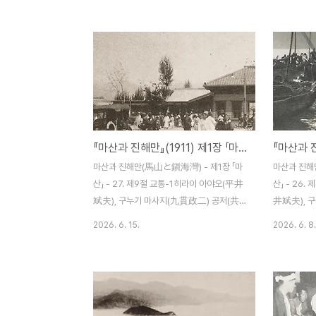
생(衛生) 조선에서 최건강지(最健康地)라
신(通信) 
일컬어지는 마산지방의 여덟 가지 전염병 중
山郵便局)이 
아메바성 이질은 적리(積痢)같이 일종의 풍
1일에 낙성
토병인 것 같다. 천연두, 디프테리아, 홍역[痲
源太郞)이며
疹], 백일해(百日咳), 각기병(脚気病) 등 여
전화교환수 
러 병이 그다지 적지는 않다. 마산병원(馬山
身)은 부산
病院)에서는 하루에 환자가 200명을 넘는
급을 개시한 
다. 오카의원(大岡醫院) 약처방사에 의하면
16일이며 
『마산과 진해만』(1911) 제1장 「마산」 - 27. 제9절 교통-1
하루에 120~130명쯤 된다고 한다. 그 이유
지하고 마산
인즉 일반적으로 위생 관념이 약한 것과 연안
장은 영사(
마산과 진해만(馬山と鎭海灣) - 제1장 「마
마산과 진해
(沿岸) 어부들의 건강에 대한 유의가 없는 것
郞)였다. 
산」 - 27. 제9절 교통-1히라이 아야오(平井
산」 - 26
에 ..
記)인 ..
斌夫), 구누기 마사지(九貫政二) 공저(共
井斌夫), 
著) / 조선 마산 하마다신문점(濱田新聞店)
(共著) /
2026. 6. 15.
2026. 6. 8.
명치 44년(1911) 12월 5일 발행 제9절 교
店) 명치 44
통(交通) 제1관 도로(道路) 재래 도로는 최
개별 영업자
근까지 아주 황폐한 것이었던 바, 화물을 반
사(馬山水産
출(搬出)할 경우 사람 어깨나 말등에 싣는 방
(1906) 
법에 매달려 왔다. 작년에 기공된 마산 진주
된 작은 회