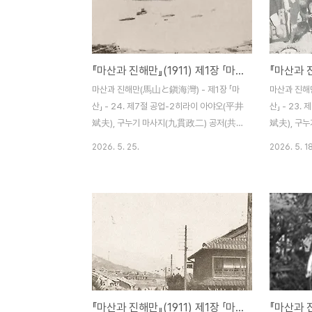
사이의 평탄한 도로는 길 폭이 5미터 길이는
탄생했더니 
18리가 되며 미곡(米穀) 산지를 종관(縱貫)
는 호황과 
하는 가장 유용한 도로가 되어 현재는 우마차
는 능히 15
왕래가 나날이 빈번해져 물자 집산에 크게 이
좋은 기회라
『마산과 진해만』(1911) 제1장 「마산」 - 24. 제7절 공업-2
바지하고 있다. 중간 휴게소나 길 주변의 촌
에 통영, 비
락 개발은 앞으로의 수출입 증가에 달려 있을
설치해 착실
마산과 진해만(馬山と鎭海灣) - 제1장 「마
마산과 진해
것이다. 이미 올해 봄 마산상업회의소(馬山..
그런 차에 
산」 - 24. 제7절 공업-2히라이 아야오(平井
산」 - 23
가 사..
斌夫), 구누기 마사지(九貫政二) 공저(共
斌夫), 구
著) / 조선 마산 하마다신문점(濱田新聞店)
著) / 조
2026. 5. 25.
2026. 5. 18
명치 44년(1911) 12월 5일 발행 제2항 정
명치 44년(1
미업(精米業) 이곳의 정미업자는 합자회사
업(工業) 제
인 마산정미소, 마쓰바라(松原)정미소, 니시
미한 것이면서
다(西田)정미소, 라이(頼)정미소, 나쓰메 데
장은 미곡의
쓰조(夏目哲三)정미소, 사사노(笹野)정미
데 있는 것이
공장 등의 여섯 군데이다. 쌀 생산지인 당 지
공장이 하나씩
부근의 교통기관이 보다 충분한 진보를 보게
조공업만은 
된다면 이곳에 모이는 미곡 수량도 역시 늘어
고 하겠다. 
날 것이다. 따라서 본업의 전도는 양양하다고
그 원료가 되
『마산과 진해만』(1911) 제1장 「마산」 - 21. 제6절 상업-11
할 것이다. 아래 표는 정미 기계 종류, 정미력,
양질로서, 또