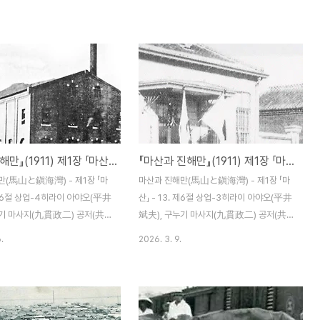
911) 12월 5일 발행 제8항 대
명치 44년(1911) 12월 5일 발행 제6항 서
) 비교적 안전하고 확실한 수익
양잡화상(西洋雜貨商) 및 조선인을 위한 잡
만한 것이 없다. 시내에 산재한
화상 최근의 러일전쟁 후의 추세는 서양적인
 보면 아마도 열 손가락 안에 꼽
취향이 강해져 요원의 불같이 도시도 시골도
아래의 몇 명이다. 현재 임대료
두루 화려함을 좋아하는 데 이론이 없다. 현
1평당 50전부터 1엔까지 이층
재 이곳의 마산 사람들이 필요로 하는 바로는
75전부터 1엔 45전으로 보아도
도쿄 제품이 3할, 오사카 제품이 7할의 비율
 것이리라.야나기마치(柳町) 다
로 되어 있어 그 취미 취향이 앞으로 더욱 다
(田中遜)교마치(京町) 2 고이
양해질 것으로 보인다. 이름난 잡화상인 후지
마산과 진해만』(1911) 제1장 「마산」 - 14. 제6절 상업-4
『마산과 진해만』(1911) 제1장 「마산」 - 13. 제6절 상업-3
泉商店)교마치(京町) 2 나카이
사키상점(藤崎商店) 지배인 말에 따르면 보
店)미야코마치(都町) 후지사키
통 한 달 동안의 매상고는 능히 3천 엔에 도
만(馬山と鎭海灣) - 제1장 「마
마산과 진해만(馬山と鎭海灣) - 제1장 「마
會) 다나카 유즈루(田中遜)의
달한다고 한다. 후지사키나 시미즈상점(清水
. 제6절 상업-4히라이 아야오(平井
산」 - 13. 제6절 상업-3히라이 아야오(平井
신(..
商店),..
누기 마사지(九貫政二) 공저(共
斌夫), 구누기 마사지(九貫政二) 공저(共
선 마산 하마다신문점(濱田新聞店)
著) / 조선 마산 하마다신문점(濱田新聞店)
.
2026. 3. 9.
911) 12월 5일 발행 제3항 보
명치 44년(1911) 12월 5일 발행 제2항 금
)보험업을 영위하는 회사 중에
융업(金融業) 당 지의 금융 사정은 대체 어
본점이나 지점을 두는 데는 없으며
떠한 상황에 있는 것일까. 이 점에 대해 우선
 두고 있을 뿐이다. 계약 건수
작년 상황을 뒤돌아보고 난 후에 금년과 최근
 많지 않으나 당 지의 발전에 따
것에 언급하겠다. 작년 상반기는 경기가 안