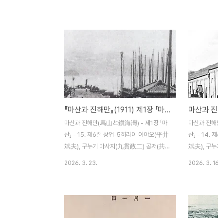
명치 44년(1911) 12월 5일 발행 제10항 여
명치 44년(1
관업(旅館業) 일년내 여객의 왕래는 빈번하
가업(貸家業
다. 올해 3월 27일부로 경찰에 신고된 여객
은 임대주택 
수는 투숙자 39명, 체재자 118명 합쳐서
대가업자들을
157명이나 된다. 이 숫자를 한 달 동안에 누
히는 이들은 
계한다면 4,710명, 일 년 같으면 56,520명
는 단층집은 
으로 계산이 되는데 이 숫자는 최성기를 기준
집은 1평에 
으로 한 것이라 아마 실제 숫자와는 차이가
무리가 없을
날 것은 피하지 못할 것이다. 하여튼 그 숫자
나카 유즈루
『마산과 진해만』(1911) 제1장 「마산」 - 15. 제6절 상업-5
가 아주 많기에 바로 여관업을 해볼까 하는
즈미상점(小
인사도 두셋으로 머물지는 않을 것이다. 아래
상점(中井商
마산과 진해만(馬山と鎭海灣) - 제1장 「마
마산과 진해
에 여관명과 숙박요금을 적으니 그 앞..
상회(藤崎商
산」 - 15. 제6절 상업-5히라이 아야오(平井
산」 - 14
사업전 궁내대
斌夫), 구누기 마사지(九貫政二) 공저(共
斌夫), 구
著) / 조선 마산 하마다신문점(濱田新聞店)
著) / 조
2026. 3. 23.
2026. 3. 16
명치 44년(1911) 12월 5일 발행 제5항 해
명치 44년(1
륙운수업(海陸運輸業) 신구마산의 해송운
험업(保險業
수업자로서는 아래의 여러 업자가 있다.도이
서 이곳에 
후미타케(土肥文岳)하마마치(濱町) 1정목
오직 대리점을
(신마산)오이케(大池) 마산출장소동핫토지
나 그 금액은