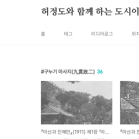
본문 바로가기
허정도와 함께 하는 도시
홈
태그
미디어로그
위
구누기 마사지(九貫政二)
36
『마산과 진해만』(1911) 제1장 「마산」 - 33. 제14절 잡찬