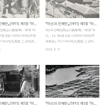
기(期)마다 2~3할의 배당을 하
있다. 먼바다에서의 선인(鮮人) 어업은 아주
순경(順境)에 힘입어 작년 5월에
적어 바다에 말뚝을 박거나 해저를 끌어당기
만 엔으로 증자하기에 이르렀다.
는 어법을 주로 하되 해초를 따거나 조개를
 대확장을 도모해 마산 시장 이외
잡는 일이 번성하다. 어획물 중 주된 것은 대
『마산과 진해만』(1911) 제1장 「마산」 - 23. 제7절 공업-1
『마산과 진해만』(1911) 제1장 「마산」 - 22. 제6절 상업-12
봉(飛鳳), 구마산에 분장(分場)을
구, 청어, 고등어, 갈치, 숭어, 도미, 해삼, 문
하게 발전의 준비를 다지고 있다.
어, 굴 등이다. 내지인 어업 종사자는 점점 많
만(馬山と鎭海灣) - 제1장 「마
마산과 진해만(馬山と鎭海灣) - 제1장 「마
지배인 에다 구니미쓰(江田國光)
아져 현(縣)마다 다투어 출항을 독려하..
. 제7절 공업-1히라이 아야오(平井
산」 - 22. 제6절 상업-12히라이 아야오(平
누기 마사지(九貫政二) 공저(共
井斌夫), 구누기 마사지(九貫政二) 공저
선 마산 하마다신문점(濱田新聞店)
(共著) / 조선 마산 하마다신문점(濱田新聞
.
2026. 5. 11.
911) 12월 5일 발행 제7절 공
店) 명치 44년(1911) 12월 5일 발행 제26
1관 개설 마산의 공업은 극히 미
항 부동산 중개업(仲介業) 작년의 병합 이래
 그 종류도 또한 많지 않다. 공
토지의 등귀(騰貴)가 현저해 이에 따라 매매
 산지인 만큼 정미공장이 여섯 군
건수가 아주 많아 이 사이에 들어서는 중개
 제일 많으며 기타 비누와 철물
주선업이 잘 나가는 업종이 되었음은 말할 나
 있는 것에 불과하다. 다만 양
위도 없으리라. 자연히 동업자 수가 늘어난
마산의 특징으로 아주 유망하다
것이다. 각자 1년 동안의 수입은 일정하지는
기후와 수질이 제법 좋은 데다가
않겠지만 700~800엔에서 1700~1800엔
는 이곳의 쌀은 전 조선에서 최
쯤 되지 않을까 싶다. 아래 세 사람은 공연(公
『마산과 진해만』(1911) 제1장 「마산」 - 20. 제6절 상업-10
『마산과 진해만』(1911) 제1장 「마산」 - 19. 제6절 상업-9
한 그 값이 내지에 비해 보통 3
然)한 허가를 받아 착실하게 영업을 하는 자