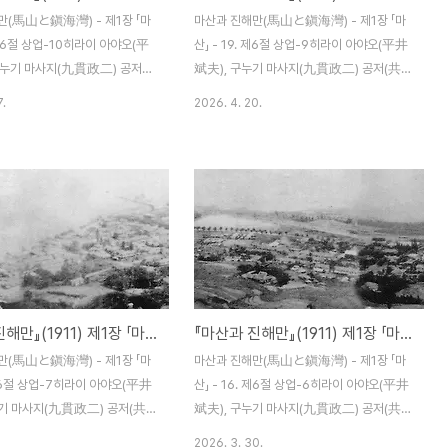
하다. 현재의 양조법은 조금 오
라고 한다.마산 도오리마치 3정목나베타 유
만(馬山と鎭海灣) - 제1장 「마
마산과 진해만(馬山と鎭海灣) - 제1장 「마
모지만 개량을 하면 내지산(內地
키헤이(鍋田幸兵)마산 도오리마치 4정목고
. 제6절 상업-10히라이 아야오(平
산」 - 19. 제6절 상업-9히라이 아야오(平井
쿠후 ..
구누기 마사지(九貫政二) 공저
斌夫), 구누기 마사지(九貫政二) 공저(共
 조선 마산 하마다신문점(濱田新聞
著) / 조선 마산 하마다신문점(濱田新聞店)
7.
2026. 4. 20.
년(1911) 12월 5일 발행 제16
명치 44년(1911) 12월 5일 발행 제12항 선
飮食店) 본업에도 조합이 있으며
박도매상[船舶間屋] 및 재목상(材木商) 마
43년(1910) 12월, 소재지는 마
산의 선박 도매상 및 재목상 조합은 미나토마
정목 15번호이다. 조합원 수는
치(湊町)에 있다. 창립은 명치 42년(1909)
원으로 조합장 가와무라 마쓰노스케
9월 29일이다. 지난해의 매상고는 조합 전체
助), 혼마치, 부조합장 야마모토
로 약 60만 엔이며 올해의 예상은 그 배가 될
本幸作), 교마치, 회계 가와구치
금액이다. 소나무 목재는 쓰시마의 이와미
造), 교마치, 협의원 호리에 다
(石見) 지방에서 들어오는 것이 제일 많고,
玉之進), 오카모토 헤이마쓰
삼나무 목재는 아키타(秋田)와 돗토리(鳥
『마산과 진해만』(1911) 제1장 「마산」 - 17. 제6절 상업-7
『마산과 진해만』(1911) 제1장 「마산」 - 16. 제6절 상업-6
, 아사노 가메타로(浅野龜太
取), 시마네(島根) 지방 것들이 제일 많다. 조
다. 제17항 인력거(人力車) 영업
합원 수는 수십 명이며 조합장은 무라카미 시
만(馬山と鎭海灣) - 제1장 「마
마산과 진해만(馬山と鎭海灣) - 제1장 「마
업(乘合馬車業) 이곳의 인력거
게쓰구(村上重次), 부조합장은 스다니 도..
. 제6절 상업-7히라이 아야오(平井
산」 - 16. 제6절 상업-6히라이 아야오(平井
누기 마사지(九貫政二) 공저(共
斌夫), 구누기 마사지(九貫政二) 공저(共
선 마산 하마다신문점(濱田新聞店)
著) / 조선 마산 하마다신문점(濱田新聞店)
2026. 3. 30.