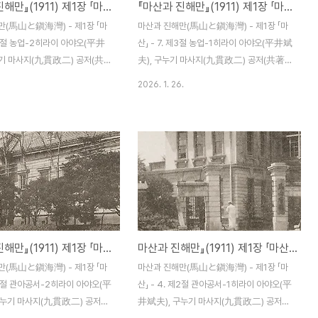
『마산과 진해만』(1911) 제1장 「마산」 - 8. 제3절 농업-2
『마산과 진해만』(1911) 제1장 「마산」 - 7. 제3절 농업-1
 하겠다. 오늘날의 마산 발전은
호한 편이며 소값도 해마다 올라가는 추세에
혜에 힘입은 바가 아주 크다. 이
있다. 목축의 대상은 소, 돼지, 양에 한정되는
만(馬山と鎭海灣) - 제1장 「마
마산과 진해만(馬山と鎭海灣) - 제1장 「마
해 더욱 당 지의 융성을 도모하는
감이 있다. 그중에서 산우(産牛)는 농경용에
 제3절 농업-2히라이 아야오(平井
산」 - 7. 제3절 농업-1히라이 아야오(平井斌
.
적절..
누기 마사지(九貫政二) 공저(共
夫), 구누기 마사지(九貫政二) 공저(共著) /
선 마산 하마다신문점(濱田新聞店)
조선 마산 하마다신문점(濱田新聞店) 명치
2026. 1. 26.
911) 12월 5일 발행 제3관 소
44년(1911) 12월 5일 발행 제3절 농업(農
반의 상황 및 지가(地價) 아래에
業) 제1관 개설(槪說)마산민단 지역 내는 대
 상황 및 지가를 표시해 실제로
개 상업지역에 속하니 농업경영에 관해서는
 고려하는 분들이 참고로 해 주었
하등의 볼 만한 것은 없건만, 부근 지방은 최
지목등급반(反)당의 시가(엔)반당
량의 농업지이므로 이 부(府)의 성쇠에 중대
세금(리)소작료(석)논상45.00벼
한 관계가 있기에 일단 개설을 시도할 수밖에
01.40논중30.00벼
없다. 무릇 조선 남부지방은 땅이 비옥하며
01.00논하20.00벼
기후가 온화하고 농산물 경작에 적절해 그 산
00.60밭상12.00보리
출액도 많아 반도 중에서 으뜸이 된다. 그중
『마산과 진해만』(1911) 제1장 「마산」 - 5. 제2절 관아공서-2
마산과 진해만』(1911) 제1장 「마산」 - 4. 제2절 관아공서-1
00.80콩1.500.160 밭중9.00
에서도 이 지방 일대에서 산출되는 쌀은 창원
4000.60콩1.000.160 밭하
미(昌原米)로 칭하는데 내지미(內地米)와
만(馬山と鎭海灣) - 제1장 「마
마산과 진해만(馬山と鎭海灣) - 제1장 「마
500.4000.40콩0.60..
필적할 만큼 양질의 것이다. 근래 내지의 좋
 제2절 관아공서-2히라이 아야오(平
산」 - 4. 제2절 관아공서-1히라이 아야오(平
은 종..
구누기 마사지(九貫政二) 공저
井斌夫), 구누기 마사지(九貫政二) 공저