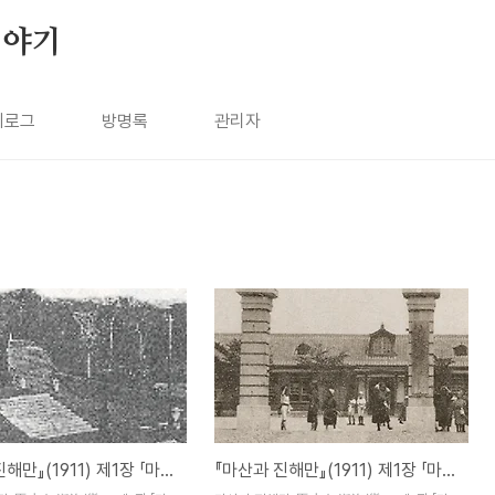
이야기
치로그
방명록
관리자
『마산과 진해만』(1911) 제1장 「마산」 - 32. 제13절 종교
『마산과 진해만』(1911) 제1장 「마산」 - 31. 제12절 교육