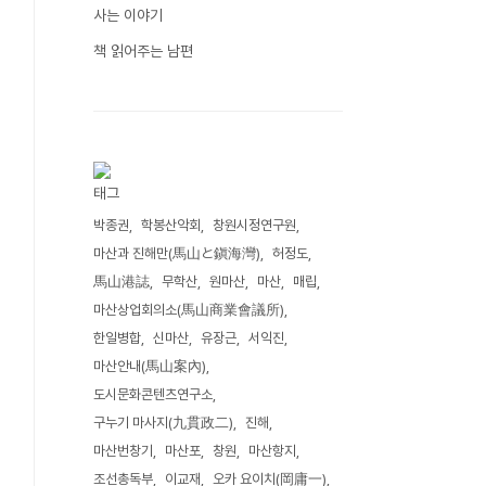
사는 이야기
책 읽어주는 남편
태그
박종권
학봉산악회
창원시정연구원
마산과 진해만(馬山と鎭海灣)
허정도
馬山港誌
무학산
원마산
마산
매립
마산상업회의소(馬山商業會議所)
한일병합
신마산
유장근
서익진
마산안내(馬山案內)
도시문화콘텐츠연구소
구누기 마사지(九貫政二)
진해
마산번창기
마산포
창원
마산항지
조선총독부
이교재
오카 요이치(岡庸一)