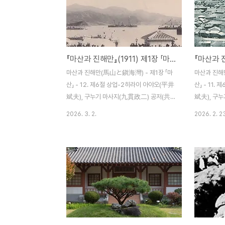
구미(八頭司組)동오사카상선회사 하객(荷
라 앞날은 좋
客) 취급소혼마치(本町) 3정목(동)사와야마
서 그 개황
(澤山) 출장소고토부키마치(壽町) 3정목(구
년도대리점본
마산)스노우치(須之内) 회조점(回漕店)고
금액동경해상
『마산과 진해만』(1911) 제1장 「마산」 - 12. 제6절 상업-2
토부키마치 2정목(동)이와하시(岩橋) 회조
마산출장소3
점동위의 오이케와 스노우치는 기선을 운항
명보험(주)
마산과 진해만(馬山と鎭海灣) - 제1장 「마
마산과 진해
하며 사와야마는 범선을 운항하다. 여기에 오
(弘重節之助
산」 - 12. 제6절 상업-2히라이 아야오(平井
산」 - 11
사카상선을 더한 4개 회사의 올해 상반..
험(주)1906.
斌夫), 구누기 마사지(九貫政二) 공저(共
斌夫), 구
著) / 조선 마산 하마다신문점(濱田新聞店)
著) / 조
2026. 3. 2.
2026. 2. 2
명치 44년(1911) 12월 5일 발행 제2관 각
명치 44년(1
종 영업(營業)제1항 곡류 수출업 및 백미상
업(商業)제
(白米商) 당 민단(民團) 지역 내에서 상업으
렁거려도 내
로서 가장 성한 것은 곡류의 수출업이다. 경
칠어지는 줄
상남북도의 비옥한 땅에서 산출되는 곡류는
지로서 호적
조선반도 중에서 으뜸가는 자리를 차지하고
라. 게다가 
특히 쌀은 그 품질이 아주 좋아 내지 쌀과 손
부근 일대는
색이 없다. 이것들 쌀, 보리, 콩을 모아놓고 수
는 위치에 
출하게 되는 것이다. 그 생산지방은 웅천, 칠
아 무역상항