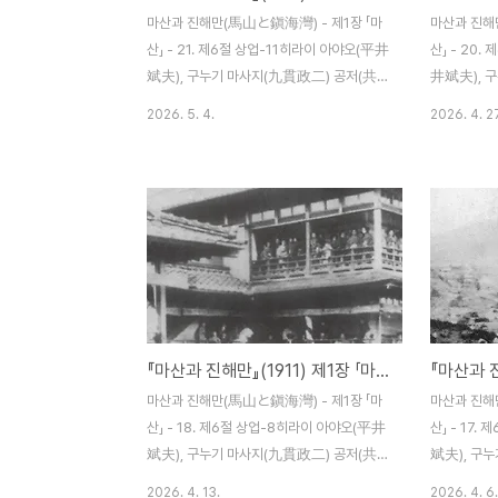
기타를 가게별로 나누어 표시한 것이다.이름
할 이상 저렴
마산과 진해만(馬山と鎭海灣) - 제1장 「마
마산과 진해
기관수마력임원직공한달 연료소비량총수량
래되고 소규
산」 - 21. 제6절 상업-11히라이 아야오(平井
산」 - 20
생산가격사무기..
産)에 ..
斌夫), 구누기 마사지(九貫政二) 공저(共
井斌夫), 
著) / 조선 마산 하마다신문점(濱田新聞店)
(共著) /
2026. 5. 4.
2026. 4. 2
명치 44년(1911) 12월 5일 발행 제21항 신
店) 명치 44
문판매업[新聞賣捌業] 나카마치(仲町)에
항 음식점(
하마다 시치주로(濱田七十郞)가 있어서 전
창립은 명치 
국의 신문을 판매하고 있다. 그는 친절하며
산 혼마치 1
일을 확실하게 해서 장사는 날로 확장세에 있
35명, 임
다. 가장 많이 나가는 것이 마산신보(馬山新
[(川村松之
報) 700부, 오사카마이니치(大阪毎日)는
고사쿠[(山
500부이며 그다음이 오사카아사히(大阪朝
만조[(河口萬
日) 300부가 된다. 그 뒤에 부산일보(釜山
마노신(堀江
『마산과 진해만』(1911) 제1장 「마산」 - 18. 제6절 상업-8
日報) 150부, 조선시보(朝鮮時報) 120부,
(岡本兵松)
경일(京日) 100부가 있다. 도쿄의 신문 치고
郞) 등이 있
마산과 진해만(馬山と鎭海灣) - 제1장 「마
마산과 진해
가장 잘 나가는 것이 호치(報知)의 100부,
및 승합마차
산」 - 18. 제6절 상업-8히라이 아야오(平井
산」 - 17
그..
영업에..
斌夫), 구누기 마사지(九貫政二) 공저(共
斌夫), 구
著) / 조선 마산 하마다신문점(濱田新聞店)
著) / 조
2026. 4. 13.
2026. 4. 6.