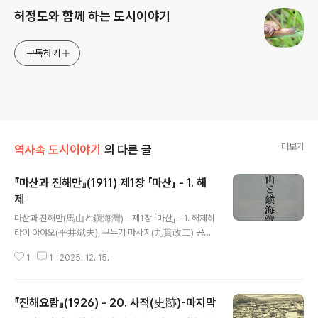
허정도와 함께 하는 도시이야기
구독하기
더보기
역사속 도시이야기
의 다른 글
『마산과 진해만』(1911) 제1장 「마산」 - 1. 해
제
글 내용
마산과 진해만(馬山と鎭海灣) - 제1장 「마산」 - 1. 해제히
라이 아야오(平井斌夫), 구누기 마사지(九貫政二) 공저
(共著) / 조선 마산 하마다신문점(濱田新聞店) 명치 44
1
1
2025. 12. 15.
년(1911) 12월 5일 발행 해제 이 책은 일한병탄 일 년이 조
금 지난 시점에 발간되었다. 그래서 당시의 일본인이 느끼
는 시대적 분위기가 저자의 자서(自序)에 그대로 드러나
『진해요람』(1926) - 20. 사적(史跡)-마지막
있다. 저자는 ‘계림팔도(鷄林八道)가 왕화(王化)의 은혜
글 내용
가 베풀어지는 곳’이 되었다며 감개무량이라고 한다. 러일