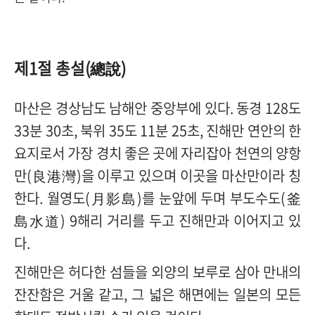
제
1
절 총설
(
總說
)
마산은 경상남도 남해안 중앙부에 있다
.
동경
128
도
33
분
30
초
,
북위
35
도
11
분
25
초
,
진해만 연안의 한
요지로서 가장 경치 좋은 곳에 자리잡아 천연의 양항
만
(
良港灣
)
을 이루고 있으며 이곳을 마산만이라 칭
한다
.
월영도
(
月影島
)
를 눈앞에 두며 부도수도
(
釜
島水道
) 9
해리 거리를 두고 진해만과 이어지고 있
다
.
진해만은 허다한 섬들을 외양의 보루로 삼아 만내의
잔잔함은 거울 같고
,
그 넓은 해면에는 일본의 모든