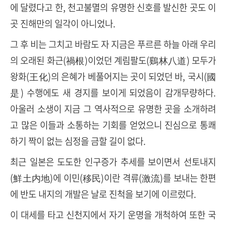
에 달렸다고 한, 천고불멸의 유명한 신호를 발신한 곳도 이
곳 진해만의 일각이 아니었나.
그 후 비는 그치고 바람도 자 지금은 푸르른 하늘 아래 우리
의 오래된 화근(禍根)이었던 계림팔도(鷄林八道) 모두가
왕화(王化)의 은혜가 베풀어지는 곳이 되었던 바, 국시(國
是) 수행에도 새 경지를 보이게 되었음이 감개무량하다.
아울러 소생이 지금 그 역사적으로 유명한 곳을 소개하려
고 많은 이들과 소통하는 기회를 얻었으니 진심으로 통쾌
하기 짝이 없는 심정을 금할 길이 없다.
최근 일본은 도도한 인구증가 추세를 보이면서 선토내지
(鮮土内地)에 이민(移民)이란 격류(激流)를 보내는 한편
에 반도 내지의 개발은 날로 진척을 보기에 이르렀다.
이 대세를 타고 신천지에서 자기 운명을 개척하여 또한 국