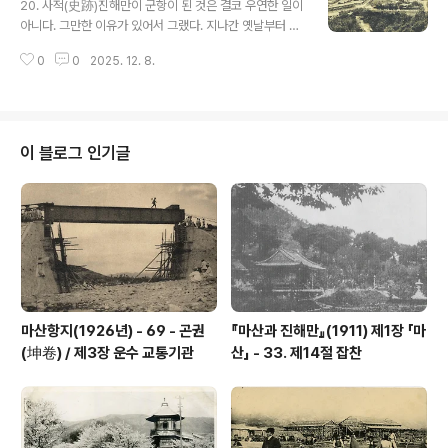
20. 사적(史跡)진해만이 군항이 된 것은 결코 우연한 일이
전쟁 당시 결정적 역할을 한 곳이 마산과 진해만이었다며
아니다. 그만한 이유가 있어서 그랬다. 지나간 옛날부터 수
그 역사적으로 유명한 곳을 소개하게 되어 ‘통쾌한 심정’을
군 근거지로 가장 유명한 곳이다. 이러한 천연의 형승은 세
금할 길이 없다고 감격한다. 그리고는 ‘대세를 타고 신천지
0
0
2025. 12. 8.
계에서 찾기 힘들다. 바로 지도를 열어 보면 서쪽이나 동쪽
에서 자기 운명을 개척하고 국가의 진운(進運)에 이바지하
으로 나가면 거제, 가덕, 한산 여러 섬들이 전면에 놓여있어
고자 함’은 진정 ..
자연의 보루가 되며, 서북으로는 통영 반도에 이어져 있고
동서쪽은 멀리 부산을 바라보고 있다.이 자리에서 고사기
(초기에 씌어진 일본 최고(最古)의 역사서. 712년 편찬),
이 블로그 인기글
일본서기(日本 奈良시대의 역사서. 30권, 720년 편찬)
에 보이는 역사를 볼 것 같으면, 진구황후(神功皇后)에 의
한 삼한정벌(三韓征伐, 고대 일본 진구황후가 신라에 군
대를 보내 굴복시켰다는 이야기로 일본서기에는 기록되어
있지만, 동시대의 삼국지..
마산항지(1926년) - 69 - 곤권
『마산과 진해만』(1911) 제1장 「마
(坤卷) / 제3장 운수 교통기관
산」 - 33. 제14절 잡찬