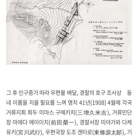
그 후 인구증가 따라 우편물 배달, 경찰의 호구 조사상 동
네 이름을 지을 필요를 느껴 명치 41년(1908) 4월에 각국
거류지회 회두 미마스 구메키치(三增久米吉), 거류민단
장 마에다 에이이치(前田榮一), 경찰서장 미야가와 다케
유키(宮川武行), 우편국장 도조 겐타로(東條源太郞), 기