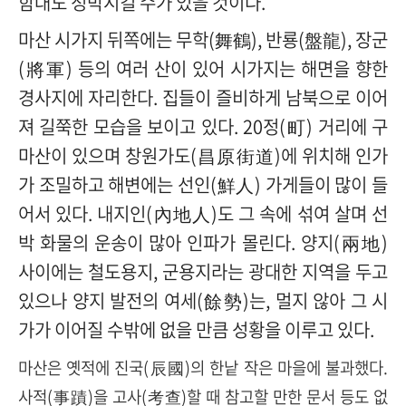
함대도 정박시킬 수가 있을 것이다
.
마산 시가지 뒤쪽에는 무학
(
舞鶴
),
반룡
(
盤龍
),
장군
(
將軍
)
등의 여러 산이 있어 시가지는 해면을 향한
경사지에 자리한다
.
집들이 즐비하게 남북으로 이어
져 길쭉한 모습을 보이고 있다
. 20
정
(
町
)
거리에 구
마산이 있으며 창원가도
(
昌原街道
)
에 위치해 인가
가 조밀하고 해변에는 선인
(
鮮人
)
가게들이 많이 들
어서 있다
.
내지인
(
內地人
)
도 그 속에 섞여 살며 선
박 화물의 운송이 많아 인파가 몰린다
.
양지
(
兩地
)
사이에는 철도용지
,
군용지라는 광대한 지역
을 두고
있으나 양지 발전의 여세
(
餘勢
)
는
,
멀지 않아 그 시
가가 이어질 수밖에 없을 만큼 성황을 이루고 있다
.
마산은 옛적에 진국(辰國)의 한낱 작은 마을에 불과했다.
사적(事蹟)을 고사(考查)할 때 참고할 만한 문서 등도 없