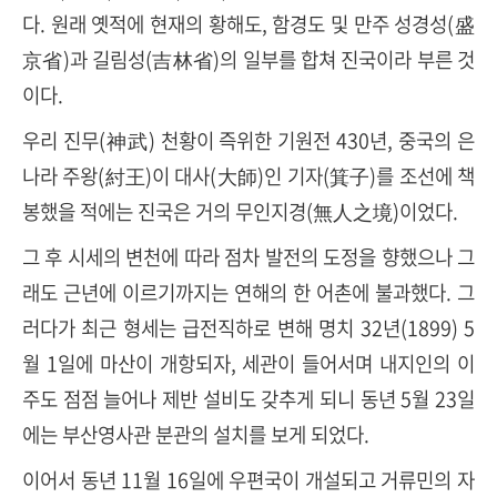
다. 원래 옛적에 현재의 황해도, 함경도 및 만주 성경성(盛
京省)과 길림성(吉林省)의 일부를 합쳐 진국이라 부른 것
이다.
우리 진무(神武) 천황이 즉위한 기원전 430년, 중국의 은
나라 주왕(紂王)이 대사(大師)인 기자(箕子)를 조선에 책
봉했을 적에는 진국은 거의 무인지경(無人之境)이었다.
그 후 시세의 변천에 따라 점차 발전의 도정을 향했으나 그
래도 근년에 이르기까지는 연해의 한 어촌에 불과했다. 그
러다가 최근 형세는 급전직하로 변해 명치 32년(1899) 5
월 1일에 마산이 개항되자, 세관이 들어서며 내지인의 이
주도 점점 늘어나 제반 설비도 갖추게 되니 동년 5월 23일
에는 부산영사관 분관의 설치를 보게 되었다.
이어서 동년 11월 16일에 우편국이 개설되고 거류민의 자