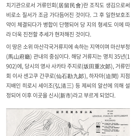
치기관으로서 거류민회(居留民會)란 조직도 생김으로써
비로소 질서가 조금 가다듬어진 것이다. 그 후 일한보호조
약이 체결되다가 병합이 단행되어 당 지의 형세도 이에 따
라 더욱 진전할 추세가 현저해진 것이다.
이 땅은 소위 마산각국거류지에 속하는 지역이며 마산부청
(馬山府廳) 관내의 중심이다. 해당 거류지는 명치 35년(1
902)에, 당시의 영사 사카타 주지로(坂田重次郞), 거류민
회 이사 센고쿠 간쿠로(仙石勘九郞), 하자마(迫間) 지점
지배인 히로시 세이조(弘清三) 등 제씨의 알선에 의해 설
정되어 이후 이곳을 신시(新市)라고 부르게 되었다.