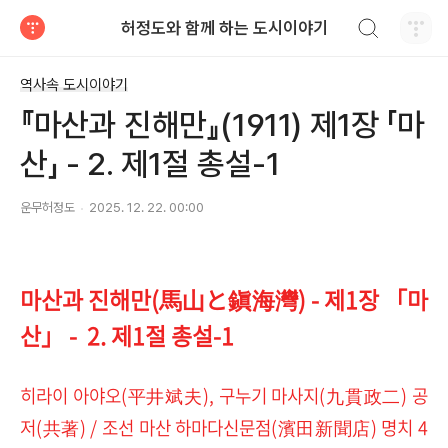
검색하기
허정도와 함께 하는 도시이야기
티스토리
역사속 도시이야기
『마산과 진해만』(1911) 제1장 「마
산」 - 2. 제1절 총설-1
운무허정도
2025. 12. 22. 00:00
마산과 진해만(馬山と鎭海灣) - 제1장 「마
산」 - 2. 제1절 총설-1
히라이 아야오(平井斌夫), 구누기 마사지(九貫政二) 공
저(共著) / 조선 마산 하마다신문점(濱田新聞店) 명치 4