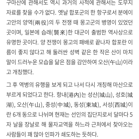
구마산에 관해서도 역시 과거의 사적에 관해서는 도무지
자료를 찾을 수가 없다. 옛날 합포군의 한 항구로서 분에이
고안의 양역(兩役)의 두 전쟁 때 몽고군의 병영이 있었던
곳이며, 일본에 습래(襲來)한 대군이 출범한 역사상으로
유명한 곳이다. 양 전쟁이 몽고의 패배로 끝나자 합포란 이
름이 좋지 않다고 해 둘러싼 성벽 같은 한 작은 산이 마치
말이 드러누운 모습을 닮은 점을 감안하여 오산(午山)이라
고 개칭했다.
그 후 역병의 유행을 보게 되고 나서 다시 개칭해 마산으로
부르게 되었다고 한다. 항내(港內)는 성산(城山), 성호(城
湖), 오산(午山), 중성(中城), 동성(東城), 서성(西城)이
란 6개 동으로 나뉘며 현재는 선인의 집단지로서 달마다 5
자 날을 장날로 해 물자교역을 하느라 근처에서 찾아오는
사람들이 꽤 많아 인파가 쇄도하는 듯하다.