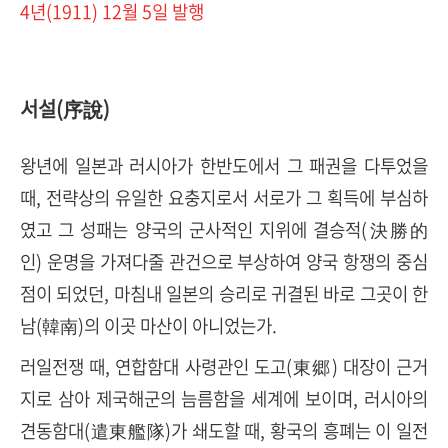
4년(1911) 12월 5일 발행
서설(序說)
왕년에 일본과 러시아가 한반도에서 그 패권을 다투었을
때, 전략상의 유일한 요충지로서 서로가 그 획득에 부심하
였고 그 성패는 양국의 군사적인 지위에 결승적(決勝的
인) 운명을 가져다줄 관건으로 부상하여 양국 항쟁의 중심
점이 되었던, 마침내 일본의 승리로 귀결된 바로 그곳이 한
남(韓南)의 이곳 마산이 아니었는가.
러일전쟁 때, 연합함대 사령관인 도고(東郷) 대장이 근거
지로 삼아 제국해군의 늠름함을 세계에 보이며, 러시아의
견동함대(遣東艦隊)가 쇄도할 때, 황국의 흥폐는 이 일전