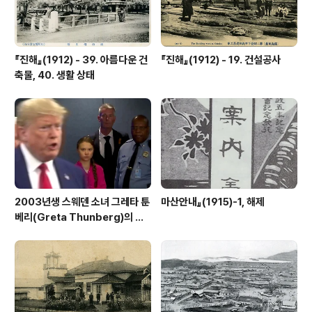
『진해』(1912) - 39. 아름다운 건
『진해』(1912) - 19. 건설공사
축물, 40. 생활 상태
2003년생 스웨덴 소녀 그레타 툰
마산안내』(1915)-1, 해제
베리(Greta Thunberg)의 외
침