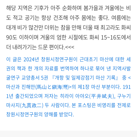
해당 지역은 기후가 아주 순화하며 봄가을과 겨울에는 비
도 적고 공기는 항상 건조해 아주 몸에는 좋다. 여름에는
대개 비가 많건만 더위는 참을 만해 더울 때 최고라도 화씨
90도 이하이며 겨울의 엄한 시절에도 화씨 15~16도에서
더 내려가기는 드문 편이다.<<<
이 글은 2024년 창원시정연구원이 근대초기 마산에 대한 세
권의 책과 한 개의 자료를 번역하여 하나로 묶어 낸 지역사발
굴연구 교양총서 5권 『개항 및 일제강점기 마산 기록』 중 <
마산과 진해만(馬山と鎭海灣)>의 제1장 마산 부분이다. 191
1년 출간되었으며 저자는 히라이 아야오(平井斌夫), 구누기
마사지(九貫政二) 두 사람이다. 본 포스팅은 비영리를 전제로
창원시정연구원의 양해를 받았다.
로그 정보