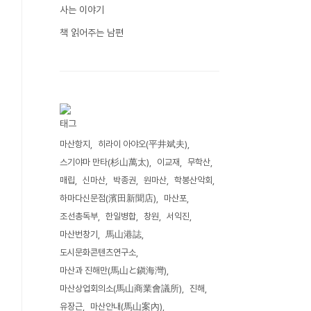
사는 이야기
책 읽어주는 남편
태그
마산항지
히라이 아야오(平井斌夫)
스기야마 만타(杉山萬太)
이교재
무학산
매립
신마산
박종권
원마산
학봉산악회
하마다신문점(濱田新聞店)
마산포
조선총독부
한일병합
창원
서익진
마산번창기
馬山港誌
도시문화콘텐츠연구소
마산과 진해만(馬山と鎭海灣)
마산상업회의소(馬山商業會議所)
진해
유장근
마산안내(馬山案內)