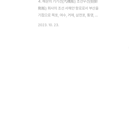
4. 해운의 기기선(汽機船) 조선우선(朝鮮
郵船) 회사의 조선 서해안 항로로서 부산을
기점으로 목포, 여수, 거제, 삼천포, 통영, 웅
천을 왕복하는 기선은 하루에 5번 반드시 마
2023. 10. 23.
산포 및 마산의 양 부두에 기항하며, 또한 부
산을 기점으로 하고 여수를 종점으로 하는 조
선기선회사의 순객(純客) 급항선(急航船)
인 하토마루(鳩丸) 하야부사마루(隼丸)의
두 기선도 그 왕복에 반드시 이 두 부두에 들
린다. 오사카상선회사 소속으로 오사카, 고
베, 오노미치(尾道), 간몬(關門), 부산을 거
쳐 마산을 종점으로 하는 기선은 화물에 무게
를 두고 매월 수차례 왕복하는데 이 배의 손
님과 화물을 취급하는 곳은 아래와 같다. 하
마마치 1정목에 있는 홋타가이소부(堀田回
漕部)는 조선기선을 취급. 혼마치 3정목에
있는 부산상선조(釜山商船組..