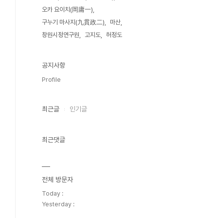
오카 요이치(岡庸一)
구누기 마사지(九貫政二)
마산
창원시정연구원
고지도
허정도
공지사항
Profile
최근글
인기글
최근댓글
전체 방문자
Today :
Yesterday :