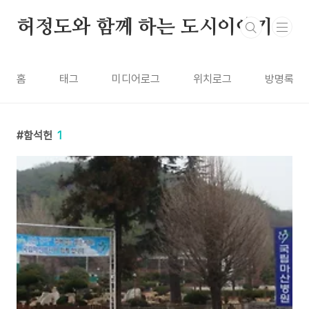
본문 바로가기
허정도와 함께 하는 도시이야기
홈
태그
미디어로그
위치로그
방명록
함석헌
1