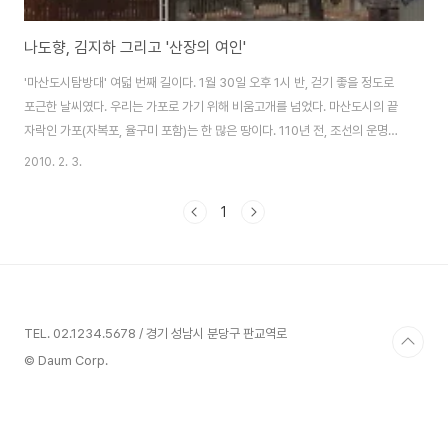
나도향, 김지하 그리고 '산장의 여인'
'마산도시탐방대' 여덟 번째 길이다. 1월 30일 오후 1시 반, 걷기 좋을 정도로
포근한 날씨였다. 우리는 가포로 가기 위해 비움고개를 넘었다. 마산도시의 끝
자락인 가포(자복포, 율구미 포함)는 한 많은 땅이다. 110년 전, 조선의 운명이
바람 앞의 등불처럼 위태로웠을 때 일본과 러시아가 서로 먹겠다고 각축을 벌
2010. 2. 3.
인 ‘마산포 사건’의 현장이다. 잊혀져가는 굴욕의 역사를 되새기면서 겨울 오후
바닷가를 4시간 쯤 걸었다. 나라 뺏긴 설움만 있는 곳이 아니다. 가포에는 마지
1
막 꺼져가는 심지처럼 생명이 사그라진 가슴 아픈 현장도 있다. 바로 국립마산
결핵병원이다. 태평양 전쟁이 한창이던 1941년에 상이군인요양소라는 이름으
로 세운 결핵전문병원이었지만 지금은 한국 최대의 국립특수의료기관이다. 우
리는 병원 건너편 ..
TEL. 02.1234.5678 / 경기 성남시 분당구 판교역로
© Daum Corp.