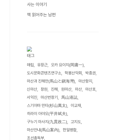
사는 이야기
책 읽어주는 남편
태그
매립
유장근
오카 요이치(岡庸一)
도시문화콘텐츠연구소
학봉산악회
박종권
마산과 진해만(馬山と鎭海灣)
마산항지
신마산
창원
진해
원마산
마산
마산포
서익진
마산번창기
馬山港誌
스기야마 만타(杉山萬太)
이교재
히라이 아야오(平井斌夫)
구누기 마사지(九貫政二)
고지도
마산안내(馬山案內)
한일병합
조선총독부