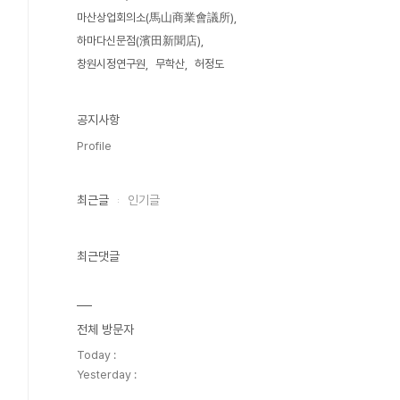
마산상업회의소(馬山商業會議所)
하마다신문점(濱田新聞店)
창원시정연구원
무학산
허정도
공지사항
Profile
최근글
인기글
최근댓글
전체 방문자
Today :
Yesterday :