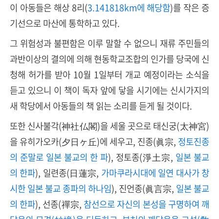
이 아동들은 해상 8리(
3.141818km에 해당함
)를 작은 증
기선으로 마산에 통학하고 있다.
그 위험성과 불편함은 이루 말할 수 없으니 재류 주민들의
과반이상의 결의에 의해 현동학교조합의 인가를 당국에 신
청해 허가를 받아 10월 1일부터 개교 예정이라는 소식을
듣고 있으니 이 책이 독자 앞에 닿을 시기에는 신시가지의
새 학당에서 아동들의 책 읽는 소리를 듣게 될 것이다.
또한 신사불각(神社仏閣)을 세울 곳으로 태신궁(太神宮)
을 유히가오카(夕日ヶ丘)에 세우고, 진종(眞宗,
정토진종
의 준말로 일본 불교의 한 파
), 정토종(淨土宗,
일본 불교
의 한파
), 일련종(日蓮宗,
가마쿠라시대에 일연 대사가 창
시한 일본 불교 종파의 하나임
), 진언종(眞言宗,
일본 불교
의 한파
), 선종(禪宗,
참선으로 자신의 본성을 구명하여 깨