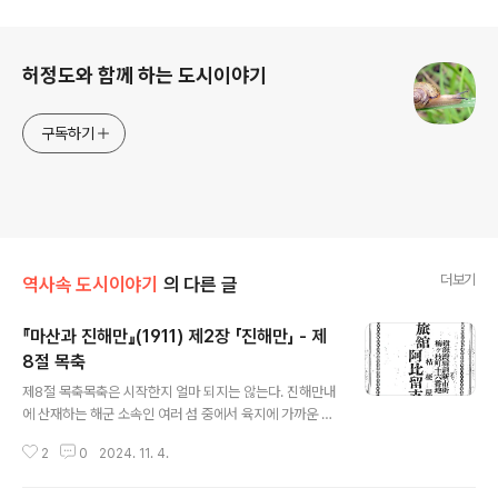
로그 정보
허정도와 함께 하는 도시이야기
구독하기
더보기
역사속 도시이야기
의 다른 글
『마산과 진해만』(1911) 제2장 「진해만」 - 제
8절 목축
글 내용
제8절 목축목축은 시작한지 얼마 되지는 않는다. 진해만내
에 산재하는 해군 소속인 여러 섬 중에서 육지에 가까운 부
도, 모도, 실리라는 세 섬은 목축용지로서 사사노 진시로,
2
0
2024. 11. 4.
다카스합자회사 및 아비루 유사쿠(阿比留祐作, 아래 그
림은 아비루가 운영하는 여관 광고) 세 사람에 대하되어 각