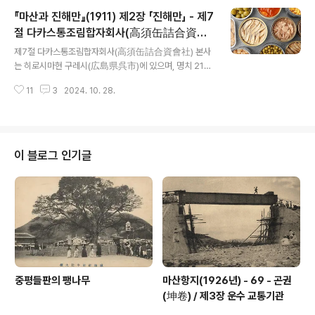
각 섬 면적 22만 정보에서 56만 정보에 이르는 넓은 토지
『마산과 진해만』(1911) 제2장 「진해만」 - 제7
를 점한다.(1만 평마다 대하료 1년에 5엔) 그 중에는 기간
지(旣墾地)와 미간지(未墾地)도 있으며 콩, 보리, 고량 및
절 다카스통조림합자회사(高須缶詰合資會
글 내용
각종 목초를 키우는 데 적절하고 수리 편의도 나쁘지 않다.
社)
제7절 다카스통조림합자회사(高須缶詰合資會社) 본사
목사(牧舍), 농사, 기숙사는 다 설비되어 북한산(北韓産)
는 히로시마현 구레시(広島県呉市)에 있으며, 명치 21년
종우 수십 마리를 방목하여 그 발육상태는 양호하다. 장래
(1888)의 창업 시부터 통조림을 제국해군에 납품해 왔으
주목을 받을 것이다. 이 글은 2022년 창원시정연구원이 1
11
3
2024. 10. 28.
니 해군과의 인연은 깊다. 이런 관계로 특히 진해 군항 내에
910년대와 20..
땅을 빌릴 수가 있었던 것이다. 회사 사업은 통조림 제조를
주업으로 하며 겸해서 목축, 도우(屠牛) 및 이에 부대될 사
업, 부업으로서 철공 및 목욕탕 영업이 있다. 자본금 6만
엔, 적립금 19,600엔, 전기이월금 2,763엔 57전이 있으
이 블로그 인기글
며 업무담당사원은 가다 긴사부로(賀田金三郎)가 하고
있다. 비봉분공장은 명치 42년(1909) 4월 1일 기공, 명치
44년(1911) 3월 말에 낙성, 4월 1일부터 사업을 개시했
다. 기관(機關)은 육상모형(陸上模形) 코르닛슈식(式) 마
력(동력이나..
중평들판의 팽나무
마산항지(1926년) - 69 - 곤권
(坤卷) / 제3장 운수 교통기관