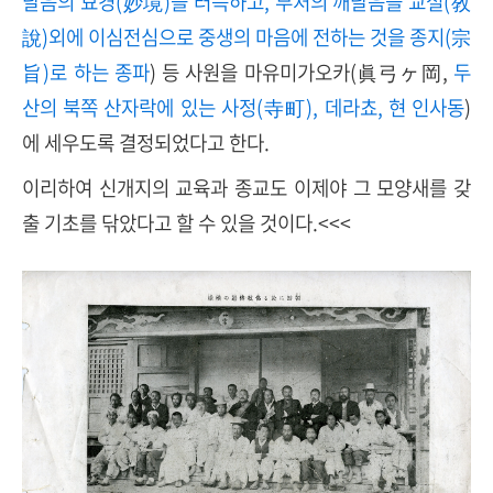
달음의 묘경(妙境)을 터득하고, 부처의 깨달음을 교설(敎
說)외에 이심전심으로 중생의 마음에 전하는 것을 종지(宗
旨)로 하는 종파
) 등 사원을 마유미가오카(眞弓ヶ岡,
두
산의 북쪽 산자락에 있는 사정(寺町), 데라쵸, 현 인사동
)
에 세우도록 결정되었다고 한다.
이리하여 신개지의 교육과 종교도 이제야 그 모양새를 갖
출 기초를 닦았다고 할 수 있을 것이다.<<<