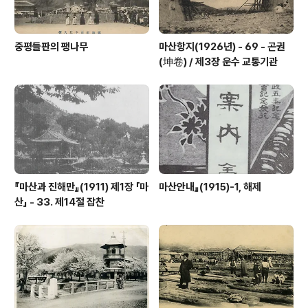
중평들판의 팽나무
마산항지(1926년) - 69 - 곤권
(坤卷) / 제3장 운수 교통기관
『마산과 진해만』(1911) 제1장 「마
마산안내』(1915)-1, 해제
산」 - 33. 제14절 잡찬