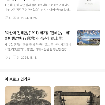
글 내용
1. 진해 진해 땅은 원래 물이 동서남북으로 흐르고 뽕나무
가 심어진 적적한 한촌이었으며 단지 바다에 면하고 있어
서 반농반어(농사를 지으면서 어업도 함께 하는 일)로 사는
4
3
2024. 11. 25.
한인이 띄엄띄엄 살고 있을 뿐이었다. 해 저문 뒤의 풍경이
야 황량하기 그지없고 저 멀리 흩어져 보이는 고깃배 불을
유일한 구경거리로 삼아 나날을 보내고 있었을 것이다. 그
『마산과 진해만』(1911) 제2장 「진해만」 - 제1
것이 러일전쟁 때부터 아주 중요시되는 곳이 된 연유는 앞
에 진해만이란 세계에서 유일하게 좋은 항만을 가졌기 때
0절 행암만(行巖灣)과 덕산리(德山里)
글 내용
문이다. 군항시설에 관한 발표가 있고 난 후에는 많은 사람
제10절 행암만(行巖灣)과 덕산리(德山里) 신시가지에서
들이 일제히 주목하게 되었다. 제1기, 제2기, 제3기에 이르
약 일 리(1里)거리, 행암만(아래 사진은 현 행암만 전경)에
는 시가지대하(市街地貸下)가 발표되자 1년도 채 되지 않
면한 덕산리는 가까운 장래에 상항으로서 상선 출입이 빈
아 이전의 한촌(寒村)은 다른 곳에 비교할 수 없을 만큼 일
6
3
2024. 11. 18.
번해질 것이라는 예상 아래 이에 부수할 사업을 계획하는
대도시가 된 것이다. 말할 필..
자도 많다. 현재 행암만에서 매축(埋築)에 종사하고 있는
오사카 세라 류조(瀨良隆三)의 철공소 신설지가 1,200
평, 도쿄의 엔도 다모츠(遠藤保), 야마모토 가타로(山本
嘉太郞) 두 사람의 800평, 도쿄 가네코 치호(金子千芳)
이 블로그 인기글
의 우유 착취장 1,000평 등인데, 앞의 세라 씨는 꽤 넓은
주물공장을 설치해 군항은 물론 시내외의 모든 수요에 응
하는 한편, 재목상 및 토공구용 철물상도 경영할 계획이라
고 한다. 또한 덕산리에는 세관감시원이 출장을 하고 있
다. 올해 안에 감시서를 건설하게..