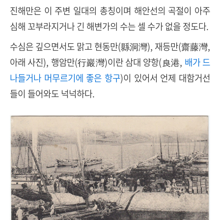
진해만은 이 주변 일대의 총칭이며 해안선의 곡절이 아주
심해 꼬부라지거나 긴 해변가의 수는 셀 수가 없을 정도다.
수심은 깊으면서도 맑고 현동만(縣洞灣), 재등만(齋藤灣,
아래 사진), 행암만(行巖灣)이란 삼대 양항(良港,
배가 드
나들거나 머무르기에 좋은 항구
)이 있어서 언제 대함거선
들이 들어와도 넉넉하다.