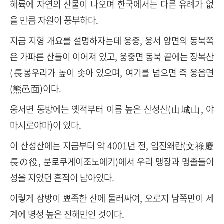
해륙에 자연의 산물이 나오며 한국에서는 다른 유례가 없
을 만큼 자원이 풍부하다.
지금 지형 개요를 설명하자는데 웅중, 웅서 양면의 동북쪽
은 가파른 산들이 이어져 있고, 웅중면 동북 끝에는 장복산
(長봉우리가 높이 솟아 있으며, 여기를 넘으면 즉 웅읍면
(熊邑面)이다.
웅서면 동방에는 옛적부터 이름 높은 산성산(山城山, 야
마시로야마)이 있다.
이 산성산에는 지금부터 약 4001년 전, 임진왜란(文祿慶
長の役, 분로쿠게이조노에키)에서 우리 맹장과 맹졸들이
성을 지었던 흔적이 남아있다.
이렇게 삼방이 뾰족한 산에 둘러싸여, 오로지 남쪽만이 세
계에 명성 높은 진해만인 것이다.