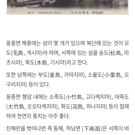
웅중면 해중에는 섬이 몇 개가 있으며 북단에 있는 것이 모
도(毛島, 게시마)라 하며, 서쪽에 있는 섬을 송도(松島, 마
츠시마), 목도(木島, 기시마)라고 한다.
또한 남쪽에는 부도(釜島, 가마지마), 소율도(小栗島, 오
구리지마) 등이 있다.
웅중면 행암 내에는 소죽도(小竹島, 고다케지마), 대죽도
(大竹島, 오오타케지마), 화도(花島, 하나지마) 등이 점재
하여 천연의 풍치는 아주 좋다.
진해만을 벗어나면 즉 동해, 하남면 (下南面)은 서쪽이 바