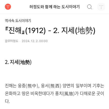
검색하기
허정도와 함께 하는 도시이야기
티스토리
역사속 도시이야기
『진해』(1912) - 2. 지세(地勢)
운무허정도
2024. 12. 2. 00:00
2. 지세(地勢)
진해는 웅중(熊中), 웅서(熊西) 양면의 일부이며 기후는
온화하고 땅은 비옥한데다가 풍치(風致)가 다채로운 곳이
다.