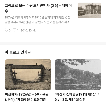
니다. 하지만 본격적으로 일본인들이 거주하기 시작한 것
그림으로 보는 마산도시변천사 (26) - 개항이
은 남산 밑에 일본인 거류구역이 설정된 1885년 후였습니
다. 이로부터 10여 년 후인 1894년, 일본 정부는 한반도
후
글 내용
지배를 위해서 일본인의 한국 이주가 중요하다고 판단하고
1876년 최초의 개항이후 1910년 일제에 의해 완전 강점
다음과 같이 입장을 정리합니다. 일본인으로 하여금 되도
당할 때까지 34년간은 이 땅 안의 모든 기존 질서가 파괴
록 속히 한국 땅에 이식시키는 일, 이것은 참으로 영원한 계
되고 새로운 질서로 재편성되는 시기였습니다. 이 재편 과
책이다. 한국 땅 이식 사업은 한반도를 개척하는 데 무엇보
0
1
2010. 10. 4.
정에서 신도시(新都市)가 생겨나기도 하고 반대로 많은
다도 장기적 대책이다. 한국 ..
전통적 도시들이 상대적 또는 절대적인 쇠퇴의 길을 걸었
습니다. 전자는 마산을 비롯한 개항장 소재지들로서 외국
인거류민들을 중심으로 통상 무역이 활발히 전개되던 신도
시들이었고 후자는 지방행정의 중심으로서 1,000여 년의
이 블로그 인기글
전통을 이어받은 전래의 도시들이었습니다. 전자에 속하는
도시 중에서 마산․인천․군산․목포․부산․진남포․신의주․원산․
청진 등의 9개 도시와 후자에 속하는 도시 중에서 경성․대
구․평양의 세 도시가 1914년 부(府, 현재의 시)로 바뀝니
다. 개항 이후 국제 사회에서 한국 ..
마산항지(1926년) - 69 - 곤권
『마산과 진해만』(1911) 제1장 「마
(坤卷) / 제3장 운수 교통기관
산」 - 33. 제14절 잡찬