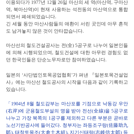
이용되다가 1977년 12월 26일 마산의 세 역(마산역, 구마산
역, 북마산역)이 현재 사용하는 석전동의 마산역으로 통합
되면서 폐쇄되었습니다.
긴 세월 동안 마산사람들의 애환이 서린 곳인데 아무 흔적
도 남겨놓지 않은 것이 안타깝습니다.
마산선의 철도건설공사는 전(全) 5공구로 나누어 일본인들
에 의해 시행되었으며, 철도건설에 대한 아무런 경험도 없
던 한국인들은 단순노무자로만 참여하였습니다.
일본의 ‘사단법인토목공업협회’가 펴낸 『일본토목건설업
사』에는 마산선 철도공사의 시작을 다음과 같이 기록하고
있습니다.
「1904년 8월 철도감부는 마산포를 기점으로 낙동강 우안
(右岸)에 군용철도부설의 명을 받아 전선(全線)을 5공구로
나누고 가장 북쪽의 1공구를 제외하고 다른 부분은 곧바로
노선기반공사에 들어갔다. 청부자는 좌등조구랑(佐藤助九
郞). 태창토목조(大倉土木組), 지기신태랑(志岐信太郞) 등