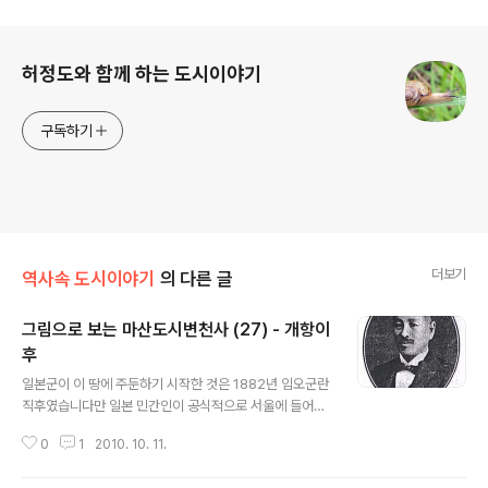
로그 정보
허정도와 함께 하는 도시이야기
구독하기
더보기
역사속 도시이야기
의 다른 글
그림으로 보는 마산도시변천사 (27) - 개항이
후
글 내용
일본군이 이 땅에 주둔하기 시작한 것은 1882년 임오군란
직후였습니다만 일본 민간인이 공식적으로 서울에 들어온
것은 1884년에 착수한 그들의 공사관(公使館) 신축 때
0
1
2010. 10. 11.
들어 온 직공(職工) 70여명이 최초입니다. 그 전에는 비공
식적으로 상인 약간 명이 잠주(潛住)하고 있었을 뿐이었습