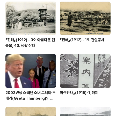
『진해』(1912) - 39. 아름다운 건
『진해』(1912) - 19. 건설공사
축물, 40. 생활 상태
2003년생 스웨덴 소녀 그레타 툰
마산안내』(1915)-1, 해제
베리(Greta Thunberg)의 외
침