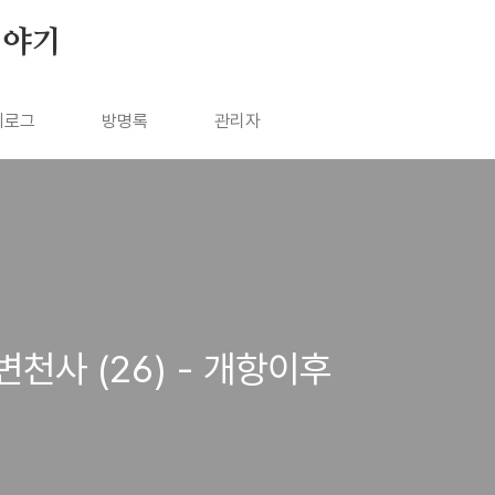
이야기
치로그
방명록
관리자
천사 (26) - 개항이후