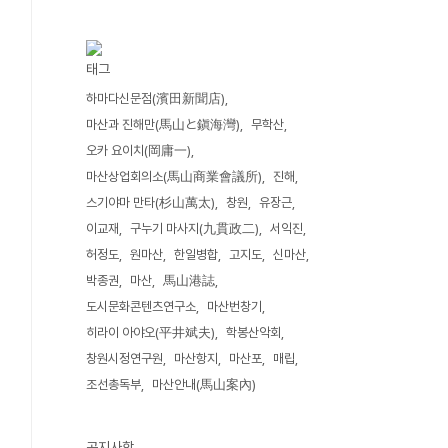
태그
하마다신문점(濱田新聞店)
마산과 진해만(馬山と鎭海灣)
무학산
오카 요이치(岡庸一)
마산상업회의소(馬山商業會議所)
진해
스기야마 만타(杉山萬太)
창원
유장근
이교재
구누기 마사지(九貫政二)
서익진
허정도
원마산
한일병합
고지도
신마산
박종권
마산
馬山港誌
도시문화콘텐츠연구소
마산번창기
히라이 아야오(平井斌夫)
학봉산악회
창원시정연구원
마산항지
마산포
매립
조선총독부
마산안내(馬山案內)
공지사항