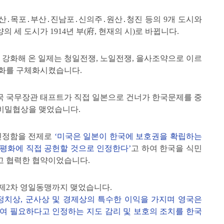
산․목포․부산․진남포․신의주․원산․청진 등의 9개 도시와
 세 도시가 1914년 부(府, 현재의 시)로 바뀝니다.
 강화해 온 일제는 청일전쟁, 노일전쟁, 을사조약으로 이르
지화를 구체화시켰습니다.
 미국 국무장관 태프트가 직접 일본으로 건너가 한국문제를 중
’ 비밀협상을 맺었습니다.
 인정함을 전제로
‘미국은 일본이 한국에 보호권을 확립하는
평화에 직접 공헌할 것으로 인정한다’
고 하여 한국을 식민
고 협력한 협약이었습니다.
는 제2차 영일동맹까지 맺었습니다.
정치상, 군사상 및 경제상의 특수한 이익을 가지며 영국은
여 필요하다고 인정하는 지도 감리 및 보호의 조치를 한국