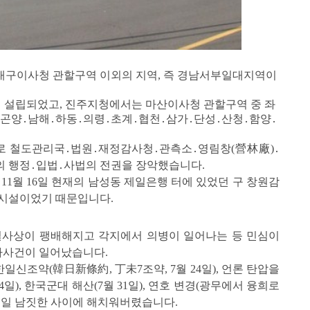
대구이사청 관할구역 이외의 지역, 즉 경남서부일대지역이
 5일 설립되었고, 진주지청에서는 마산이사청 관할구역 중 좌
천․곤양․남해․하동․의령․초계․협천․삼가․단성․산청․함양․
으로 철도관리국․법원․재정감사청․관측소․영림창(營林廠)․
 행정․입법․사법의 전권을 장악
했습니다.
 11월 16일 현재의 남성동 제일은행 터에 있었던 구 창원감
 시설이었기 때문입니다.
일사상이 팽배해지고 각지에서 의병이 일어나는 등 민심이
밀사사건이 일어났습니다.
 한일신조약(韓日新條約, 丁未7조약, 7월 24일), 언론 탄압을
일), 한국군대 해산(7월 31일), 연호 변경(광무에서 융희로
일 주일 남짓한 사이에 해치워버렸습니다.