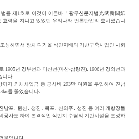
 법률 제1호로 이것이 이른바「광무신문지법光武新聞紙
지도 효력을 지니고 있었던 우리나라 언론탄압의 효시였습니
을 조성하면서 장차 다가올 식민지배의 기반구축사업인 사회
 1905년 경부선과 마산선(마산-삼랑진), 1906년 경의선과
습니다.
합방까지 외채차입금 총 공사비 293만 여원을 투입하여 진남
993㎞를 뚫었습니다.
 진남포․ 원산․ 청진․ 목포․ 신의주․ 성진 등 여러 개항장들
설비공사도 하여 본격적인 식민지 수탈의 기반시설을 조성하
 건물입니다.