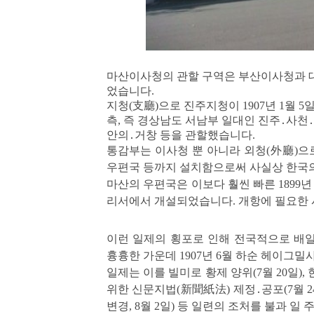
마산이사청의 관할 구역은 부산이사청과 
었습니다.
지청(支廳)으로 진주지청이 1907년 1월
측, 즉 경상남도 서남부 일대인 진주․사
안의․거창 등을 관할했습니다.
통감부는 이사청 뿐 아니라 외청(外廳)
우편국 등까지
설치함으로써
사실상 한국의
마산의 우편국은 이보다 훨씬 빠른 1899년
리서에서 개설되었습니다. 개항에 필요한
이런 일제의 횡포로 인해 전국적으로 배
흉흉한 가운데 1907년 6월 하순 헤이그
일제는 이를 빌미로 황제 양위(7월 20일),
위한 신문지법(新聞紙法) 제정․공포(7월 24
변경, 8월 2일) 등 일련의 조처를 불과 