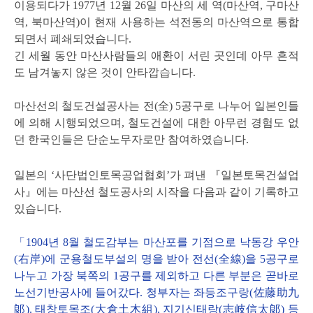
이용되다가 1977년 12월 26일 마산의 세 역(마산역, 구마산
역, 북마산역)이 현재 사용하는 석전동의 마산역으로 통합
되면서 폐쇄되었습니다.
긴 세월 동안 마산사람들의 애환이 서린 곳인데 아무 흔적
도 남겨놓지 않은 것이 안타깝습니다.
마산선의 철도건설공사는 전(全) 5공구로 나누어 일본인들
에 의해 시행되었으며, 철도건설에 대한 아무런 경험도 없
던 한국인들은 단순노무자로만 참여하였습니다.
일본의 ‘사단법인토목공업협회’가 펴낸 『일본토목건설업
사』에는 마산선 철도공사의 시작을 다음과 같이 기록하고
있습니다.
「1904년 8월 철도감부는 마산포를 기점으로 낙동강 우안
(右岸)에 군용철도부설의 명을 받아 전선(全線)을 5공구로
나누고 가장 북쪽의 1공구를 제외하고 다른 부분은 곧바로
노선기반공사에 들어갔다. 청부자는 좌등조구랑(佐藤助九
郞). 태창토목조(大倉土木組), 지기신태랑(志岐信太郞) 등