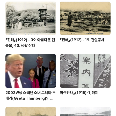
『진해』(1912) - 39. 아름다운 건
『진해』(1912) - 19. 건설공사
축물, 40. 생활 상태
2003년생 스웨덴 소녀 그레타 툰
마산안내』(1915)-1, 해제
베리(Greta Thunberg)의 외
침