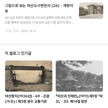
니다. 하지만 본격적으로 일본인들이 거주하기 시작한 것
그림으로 보는 마산도시변천사 (26) - 개항이
은 남산 밑에 일본인 거류구역이 설정된 1885년 후였습니
다. 이로부터 10여 년 후인 1894년, 일본 정부는 한반도
후
글 내용
지배를 위해서 일본인의 한국 이주가 중요하다고 판단하고
1876년 최초의 개항이후 1910년 일제에 의해 완전 강점
다음과 같이 입장을 정리합니다. 일본인으로 하여금 되도
당할 때까지 34년간은 이 땅 안의 모든 기존 질서가 파괴
록 속히 한국 땅에 이식시키는 일, 이것은 참으로 영원한 계
되고 새로운 질서로 재편성되는 시기였습니다. 이 재편 과
책이다. 한국 땅 이식 사업은 한반도를 개척하는 데 무엇보
0
1
2010. 10. 4.
정에서 신도시(新都市)가 생겨나기도 하고 반대로 많은
다도 장기적 대책이다. 한국 ..
전통적 도시들이 상대적 또는 절대적인 쇠퇴의 길을 걸었
습니다. 전자는 마산을 비롯한 개항장 소재지들로서 외국
인거류민들을 중심으로 통상 무역이 활발히 전개되던 신도
시들이었고 후자는 지방행정의 중심으로서 1,000여 년의
이 블로그 인기글
전통을 이어받은 전래의 도시들이었습니다. 전자에 속하는
도시 중에서 마산․인천․군산․목포․부산․진남포․신의주․원산․
청진 등의 9개 도시와 후자에 속하는 도시 중에서 경성․대
구․평양의 세 도시가 1914년 부(府, 현재의 시)로 바뀝니
다. 개항 이후 국제 사회에서 한국 ..
마산항지(1926년) - 69 - 곤권
『마산과 진해만』(1911) 제1장 「마
(坤卷) / 제3장 운수 교통기관
산」 - 33. 제14절 잡찬