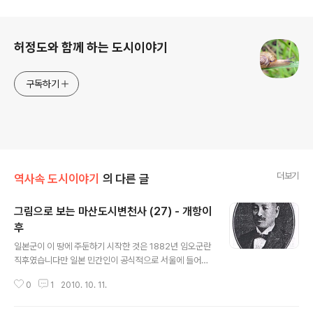
로그 정보
허정도와 함께 하는 도시이야기
구독하기
더보기
역사속 도시이야기
의 다른 글
그림으로 보는 마산도시변천사 (27) - 개항이
후
글 내용
일본군이 이 땅에 주둔하기 시작한 것은 1882년 임오군란
직후였습니다만 일본 민간인이 공식적으로 서울에 들어온
것은 1884년에 착수한 그들의 공사관(公使館) 신축 때
0
1
2010. 10. 11.
들어 온 직공(職工) 70여명이 최초입니다. 그 전에는 비공
식적으로 상인 약간 명이 잠주(潛住)하고 있었을 뿐이었습