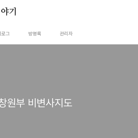
이야기
치로그
방명록
관리자
- 창원부 비변사지도