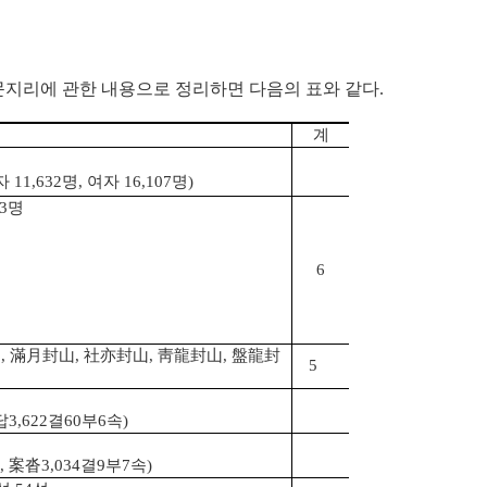
문지리에 관한 내용으로 정리하면 다음의 표와 같다.
계
자 11,632명, 여자 16,107명)
13명
6
山, 滿月封山, 社亦封山, 靑龍封山, 盤龍封
5
답3,622결60부6속)
, 案沓3,034결9부7속)