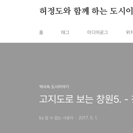
본문 바로가기
허정도와 함께 하는 도시
홈
태그
미디어로그
위
역사속 도시이야기
고지도로 보는 창원5. 
by 알 수 없는 사용자
2017. 5. 1.