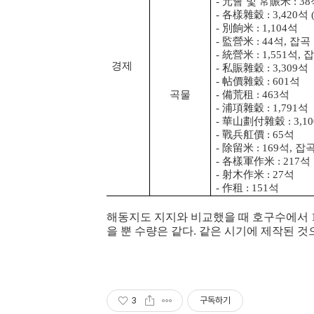
- 元會 및 常賑米 : 38
- 各樣雜穀 : 3,420석 (
- 別餉米 : 1,104석
- 監營米 : 44석, 잡곡 
- 統營米 : 1,551석, 
경제
- 私賑雜穀 : 3,309석
- 帖價雜穀 : 601석
곡물
- 備荒租 : 463석
- 浦項雜穀 : 1,791석
- 華山劃付雜穀 : 3,1
- 戰兵舡價 : 65석
- 除留米 : 169석, 잡
- 各樣軍作米 : 217석
- 射木作米 : 27석
- 作租 : 151석
해동지도 지지와 비교했을 때 호구수에서 1
을 뿐 수량은 같다. 같은 시기에 제작된 것으
3
구독하기