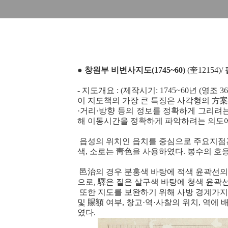
●
창원부 비변사지도(1745~60)
(奎12154)
- 지도개요 :
(제작시기: 1745~60년 (영조 
이 지도책의 가장 큰 특징은 사각형의 方案
·거리·방향 등의 정보를 정확하게 그리려
해 이동시간을 정확하게 파악하려는 의도
읍성의 위치인 읍치를 중심으로 주요지점간
색, 소로는 靑色을 사용하였다. 봉수의 
邑治의 경우 분홍색 바탕에 적색 윤곽선의
으로, 驛은 짙은 살구색 바탕에 청색 윤
또한 지도를 보완하기 위해 사방 경계가지의
및 賜額 여부, 창고·역·사찰의 위치, 역에 
였다.