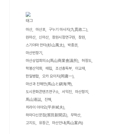
태그
마산
마산포
구누기 마사지(九貫政二)
원마산
신마산
창원시정연구원
창원
스기야마 만타(杉山萬太)
박종권
마산번창기
마산상업회의소(馬山商業會議所)
허정도
학봉산악회
매립
조선총독부
이교재
한일병합
오카 요이치(岡庸一)
마산과 진해만(馬山と鎭海灣)
도시문화콘텐츠연구소
서익진
마산항지
馬山港誌
진해
히라이 아야오(平井斌夫)
하마다신문점(濱田新聞店)
무학산
고지도
유장근
마산안내(馬山案內)