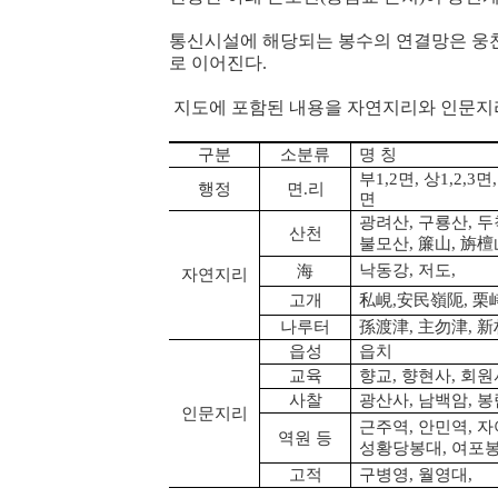
통신시설에 해당되는 봉수의 연결망은 웅
로 이어진다.
지도에 포함된 내용을 자연지리와 인문지리
구분
소분류
명 칭
부1,2면, 상1,2,3면,
행정
면.리
면
광려산, 구룡산, 두
산천
불모산, 簾山, 旃檀
낙동강, 저도,
海
자연지리
고개
私峴,安民嶺阨, 栗
나루터
孫渡津, 主勿津, 新
읍성
읍치
교육
향교, 향현사, 회
사찰
광산사, 남백암, 봉
인문지리
근주역, 안민역, 자여
역원 등
성황당봉대, 여포봉
고적
구병영, 월영대,