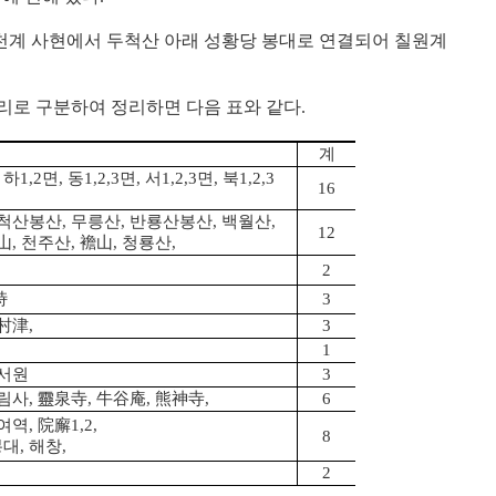
천계 사현에서 두척산 아래 성황당 봉대로 연결되어 칠원계
로 구분하여 정리하면 다음 표와 같다.
계
 하1,2면, 동1,2,3면, 서1,2,3면, 북1,2,3
16
척산봉산, 무릉산, 반룡산봉산, 백월산,
12
山, 천주산, 襜山, 청룡산,
2
峙
3
村津,
3
1
원서원
3
림사, 靈泉寺, 牛谷庵, 熊神寺,
6
역, 院廨1,2,
8
대, 해창,
2