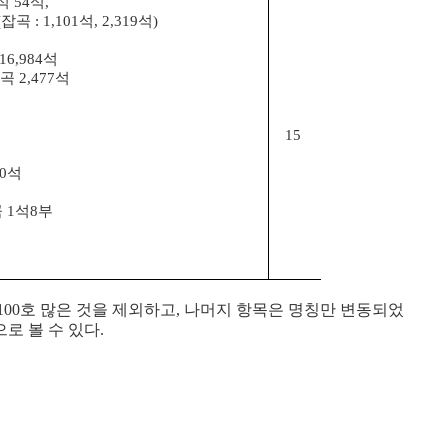
석 54석,
잡곡 : 1,101석, 2,319석)
16,984석
잡곡 2,477석
15
00석
곡 1석8부
00호 많은 것을 제외하고, 나머지 항목은 명칭만 변동되었
로 볼 수 있다.