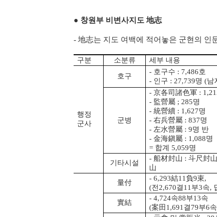
●
창원부 비변사지도 地志
- 地志는 지도 여백에 적어놓은 군현의 인
구분
소분류
세부 내용
- 호구수 : 7,486호
호구
- 인구 : 27,739명 (남
- 京各司諸色軍 : 1,2
- 監營屬 ; 285명
- 統營續 : 1,627명
행정
군병
- 右兵營屬 : 837명
군사
- 左水營屬 : 9명 반
- 金海鎭屬 : 1,088명
= 합계 5,059명
- 船材封山 : 斗尺封
기타시설
山
- 6,293結11負9束,
量付
(전2,670결11부3속, 
- 4,724속88부13속
實結
(案田1,691결79부6속