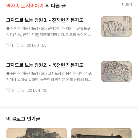
더보기
역사속 도시이야기
의 다른 글
고지도로 보는 창원3. - 진해현 해동지도
글 내용
● 진해현 해동지도(1750) 진해현은 현재의 마산합포구
삼진(진동, 진전, 진북)지역에 해당된다. 지도의 중심에 진
해현 읍성(현재 진동초등학교 일대)을 배치하고, 하천으로
1
0
2017. 4. 17.
구획된 지역을 구분하여 표기하였다. 읍성내에 아사와 객
사 건물 2동이 있으며, 출입문은 동문, 서문, 남문 3개가 있
다. 읍성을 중심으로 오측에 동면, 서측으로 북면과 서면으
고지도로 보는 창원2. - 웅천현 해동지도
로 3개의 행정구역으로 나누어져 있다. 읍성 오른쪽의 하
글 내용
천은 현재 태봉천에 해당되며, 좌측에 3개의 천은 진동천,
● 웅천현 해동지도(1750) 고지도상의 웅천현 지역은 구.
덕곡천 및 인곡천에 해당된다. 공공건물은 태봉천 상류에
진해시 일대을 말하며, 웅천현의 명칭은 본래 신라의 웅지
문묘가 있으며 진동천과 덕곡천 사이에 사직단이 있으며,
현으로 경덕왕이 이를 고쳐 웅신현으로 고쳤으며, 고려시
현재 진동면 고현리 일대에 해당하는 해변에 정자(대변정)
3
0
2017. 4. 10.
대에는 웅신현과 완포현으로 승격되었으며, 이후 조선조에
이 표기되어 있다. 주변의 지형은 북서측 칠원방향으로 경
경상도의 육군편재 개편시 김해진 관할의 편제에 소속되었
산이 있으며, 진주방향으로 여..
으나 지방관이 파견되는 않는 작은 마을이었다. 조선시대
군사조직 편제의 개편에 따라 육군편제에서 종6품의 지방
관이 파견되는 웅천현으로 승격되었으며, 뿐만 아니라 수
이 블로그 인기글
군의 병선이 주둔하는 정박지로 제포만호가 설치된 지역이
다. 웅천읍성(웅동 일대)을 중심으로 주변을 표기하였다.
읍성내에 ‘웅천현’라고 적혀있으며 2동의 건물이 있다. 좌