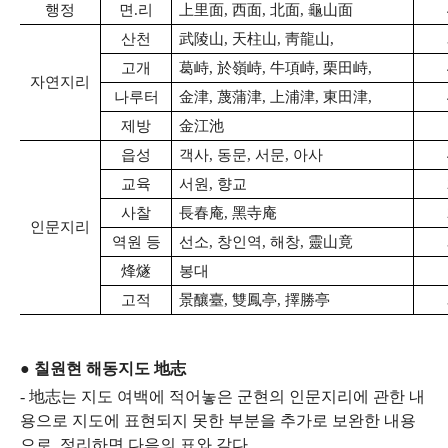
행정
면.리
上里面, 西面, 北面, 龜山面
산천
武陵山, 天柱山, 靑龍山,
고개
葛峙, 於嶺峙, 牛項峙, 栗田峙,
자연지리
나루터
金津, 蔑蒲津, 上浦津, 東田津,
제방
金江池
읍성
객사, 동문, 서문, 아사
교육
서원, 향교
사찰
長春庵,
黑寺庵
인문지리
역원 등
선소, 창인역, 해창,
靈山竟
烽燧
봉대
고적
景釀臺, 雙鳳亭, 擇勝亭
●
칠원현 해동지도 地志
- 地志는 지도 여백에 적어놓은 군현의 인문지리에 관한 내
용으로 지도에 표현되지 못한 부분을 추가로 보완한 내용
으로, 정리하면 다음의 표와 같다.