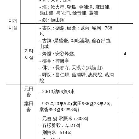
- 海 : 汝火串, 猪島, 金浦津, 麻田浦,
龜山浦, 与叱浦, 餘音浦, 葛浦
- 鎭 : 龜山鎭
지리
- 書院 : 德淵, 邑倉 : 城內, 城周 : 768
시설
尺
- 古跡 :景釀臺, 여叱浦鄕, 釜谷部曲,
山城
기타
4
- 烽燧 : 安谷烽燧,
시설
- 樓亭 : 擇勝亭
- 佛宇 : 長春寺, 天溪寺(武陵山)
- 驛院 : 昌仁驛, 靈浦驛, 惠民院, 葛浦
院
元田
- 2,613結96負8束
沓
案田
- 937속20부5속(案田966결23부2속,
沓
案沓893결92부3속)
- 元會 및 常賑米 : 308석
- 各樣雜穀 : 2,321석
- 別餉米 : 514석