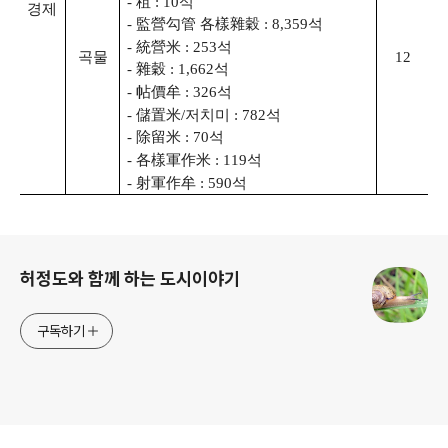
- 租 : 10석
경제
- 監營勾管 各樣雜穀 : 8,359석
- 統營米 : 253석
곡물
12
- 雜穀 : 1,662석
- 帖價牟 : 326석
- 儲置米/저치미 : 782석
- 除留米 : 70석
- 各樣軍作米 : 119석
- 射軍作牟 : 590석
로그 정보
허정도와 함께 하는 도시이야기
구독하기