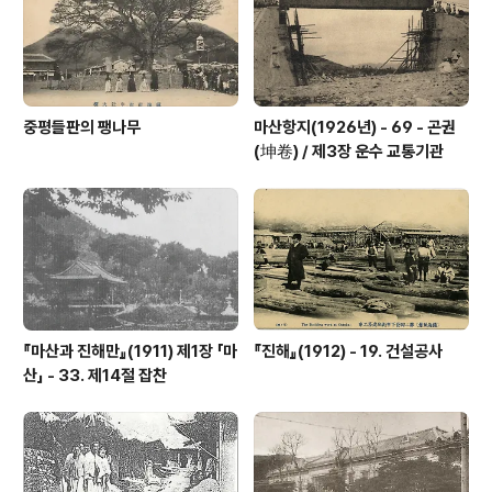
측에 아사, 우측에 객사, 우측 아래에는 감옥(옥)이 있으며,
사방으로 동문, 서문, 남문, 북문이 배..
중평들판의 팽나무
마산항지(1926년) - 69 - 곤권
(坤卷) / 제3장 운수 교통기관
『마산과 진해만』(1911) 제1장 「마
『진해』(1912) - 19. 건설공사
산」 - 33. 제14절 잡찬