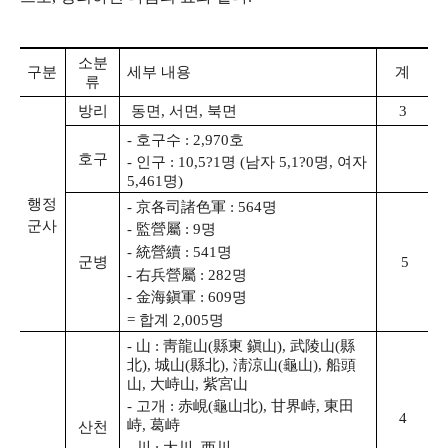
소분
구분
세부 내용
계
류
방리
동면, 서면, 북면
3
- 호구수 : 2,970호
호구
- 인구 : 10,5?1명 (남자 5,1?0명, 여자
5,461명)
행정
- 京各司諸色軍 : 564명
군사
- 監營屬 : 9명
- 統營續 : 541명
군병
5
- 右兵營屬 : 282명
- 金海鎭軍 : 609명
= 합계 2,005명
- 山 : 靑龍山(縣東 鎭山), 武陵山(縣
北), 城山(縣北), 淸涼山(龜山), 船頭
山, 大峙山, 紫宮山
- 고개 : 赤峴(龜山北), 甘界峙, 東田
4
峙, 葛峙
산천
- 川 : 大川, 西川