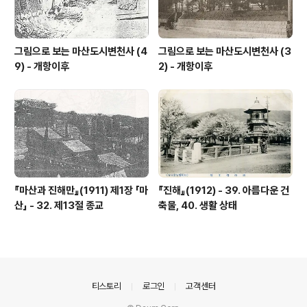
그림으로 보는 마산도시변천사 (4
그림으로 보는 마산도시변천사 (3
9) - 개항이후
2) - 개항이후
『마산과 진해만』(1911) 제1장 「마
『진해』(1912) - 39. 아름다운 건
산」 - 32. 제13절 종교
축물, 40. 생활 상태
의안내
티스토리
로그인
고객센터