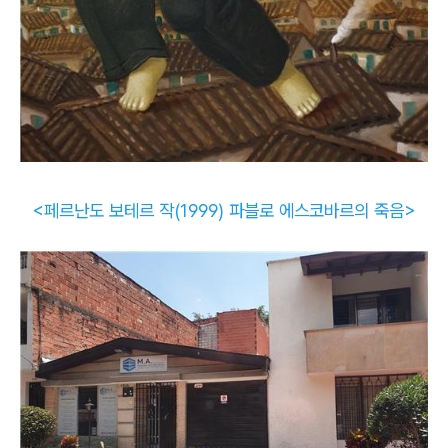
<페르난도 보테르 작(1999) 파블로 에스코바르의 죽음>