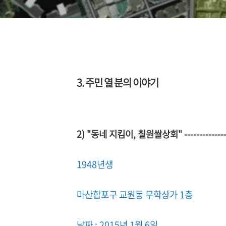
3. 주민 열 분의 이야기
2) "
동네 지킴이
,
칠원쌀상회
" -----------
1948년생
마산합포구 교원동 무학상가 1층
날짜 : 2015년 1월 6일