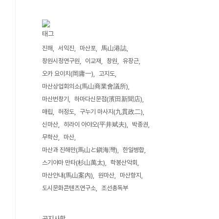
태그
진해
서익진
마산포
馬山港誌
창원시정연구원
이교재
창원
유장근
오카 요이치(岡庸一)
고지도
마산상업회의소(馬山商業會議所)
마산번창기
하마다신문점(濱田新聞店)
매립
허정도
구누기 마사지(九貫政二)
신마산
히라이 아야오(平井斌夫)
박종권
무학산
마산
마산과 진해만(馬山と鎭海灣)
한일병합
스기야마 만타(杉山萬太)
학봉산악회
마산안내(馬山案內)
원마산
마산항지
도시문화콘텐츠연구소
조선총독부
공지사항