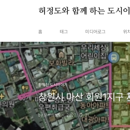
본문 바로가기
허정도와 함께 하는 도시
홈
태그
미디어로그
위
감춰진 도시이야기
창원시 마산 회원1지구 
by 운무허정도
2020. 12. 21.