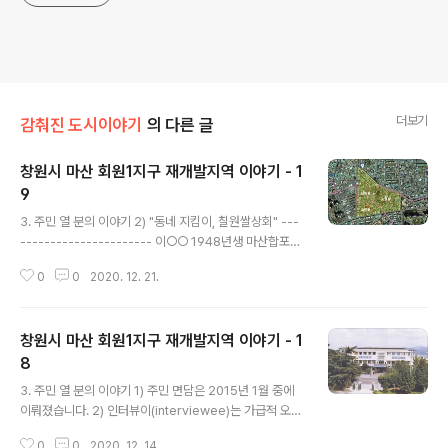
더보기
감춰진 도시이야기
의 다른 글
창원시 마산 회원1지구 재개발지역 이야기 - 1
9
글 내용
3. 주민 열 분의 이야기 2) "동네 지킴이, 칠원쌀상회" ---
---------------------- 이○○ 1948년생 마산합포구
교원동 무학상가 1층 날짜 : 2015년 1월 6일 장소 : 자택 -
0
0
2020. 12. 21.
반갑습니다. 지금 조합원 중에서 이 동네에 아주 오래 사셨
다고 들었습니다. = 예. 이 자리에만 거의 40년을 살았네
요. 하여튼 요 동네에서 오래 살았습니다. 처음 왔을 때는
창원시 마산 회원1지구 재개발지역 이야기 - 1
이 아파트 들어서기 전인데 내나 같은 동네입니다. 여기가
3-5번지인데 거기가 교원동 3-6번지이네요. 내가 여기
8
글 내용
이사올 때는 단층 슬라브집 지어놓은 데 바로 들어 왔거든
3. 주민 열 분의 이야기 1) 주민 면담은 2015년 1월 중에
요. 주인이 진해에 있었는데 우리가 먼저 들어 왔어요. 방
이뤄졌습니다. 2) 인터뷰이(interviewee)는 가급적 오래
큰 거 한 칸에 부엌 있고 다락방 있고 조그만 했어요. 지금
거주하신 분들을 모시고자 하였습니다. 3) 게재 순서는 편
도 내나 그대로 있거든요. 사람이 살고 있..
0
0
2020. 12. 14.