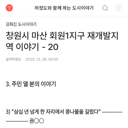
검색하기
허정도와 함께 하는 도시이야기
티스토리
감춰진 도시이야기
창원시 마산 회원1지구 재개발지
역 이야기 - 20
운무허정도
2020. 12. 28. 00:00
3. 주민 열 분의 이야기
3) "삼십 년 넘게 한 자리에서 콩나물을 길렀다" ------------
------------- 권○○