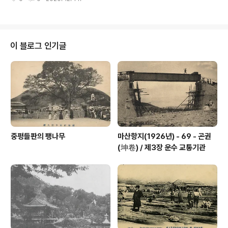
의상 인터뷰가 이뤄진 시간순으로 하였습니다. 4) 인터뷰
어(interviewer) 및 인터뷰 내용의 정리, 편집은 박영주
(경남대박물관 비상임연구원)가 맡았습니다. 5) 인터뷰 내
용은 표준어, 보통 높임말 어투, 구어체 문장으로 정리하는
것을 원칙으로 하였으며 내용상의 수정은 하지 않았습니
이 블로그 인기글
다. 6) 인터뷰 내용은 오래 전의 일들을 개인의 기억으로 되
살렸기 때문에 일부 착오가 있을 수도 있습니다. 7) 소중한
말씀을 해 주신 인터뷰이 님들에게 감사드립니다. 1) "새로
운 희망의 터전을 꿈꾸며" ---------------..
중평들판의 팽나무
마산항지(1926년) - 69 - 곤권
(坤卷) / 제3장 운수 교통기관