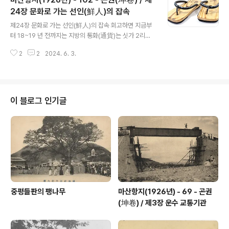
(大使橋)란 네 개의 인조 돌다리와 신게츠바시(新月橋),
츠키미바시(月見橋)란 두 개의 나무다리, 신월천에 가설
24장 문화로 가는 선인(鮮人)의 잡속
글 내용
된 미야코바시(都橋), 쇼오겐바시(昌原橋)란 두 개의 인
제24장 문화로 가는 선인(鮮人)의 잡속 회고하면 지금부
조 돌다리와 구마가와바시(熊川橋)란 나무다리 등이 그
터 18~19 년 전까지는 지방의 통화(通貨)는 싯가 2리
건축미를 자랑하고 있다. 이 풍경은 대로에 한정된 것이며
(厘)에 상당하는, 구멍이 사각형으로 뚫린 원형의 동전, 상
소위 뒷길인 골목에는 채소를 가꾸는 밭들이 길가에 놓여
2
2
2024. 6. 3.
평통보(常平通寶) 밖에 없었으며 은화(銀貨)와 지폐는
있다. 교마치(京町) 1~3정목에 ..
기차 승차권을 연상시킬 정도로 초라했다. 남자는 모두 상
투를 틀고 까만 갓을 쓰고, 여자는 일본인을 보면 곧 집구석
으로 몸을 감추고 그 기르는 개마저 일본인을 짖어대던 시
대는 이미 과거의 꿈같이 사라졌다. 대정 7년(1918) 경까
이 블로그 인기글
지는 마산포의 장날에 단발(斷髮)한 선인이 보이면 진기하
게 여겼는데 다음 해인 대정 8년(1919)쯤 부터는 단발하
고 양장한 자가 점점 보이더니 오늘날 시장을 돌아보면 양
복, 한복을 불문해 단발자가 그 과반을 차지한다. 상투를 튼
사람은 지게꾼이나 멀리 시..
중평들판의 팽나무
마산항지(1926년) - 69 - 곤권
(坤卷) / 제3장 운수 교통기관