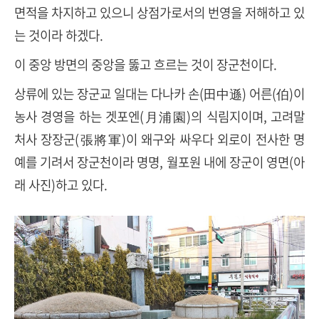
면적을 차지하고 있으니 상점가로서의 번영을 저해하고 있
는 것이라 하겠다
.
이 중앙 방면의 중앙을 뚫고 흐르는 것이 장군천이다
.
상류에 있는 장군교 일대는 다나카 손
(
田中遜
)
어른
(
伯
)
이
농사 경영을 하는 겟포엔
(
月浦園
)
의 식림지이며
,
고려말
처사 장장군
(
張將軍
)
이 왜구와 싸우다 외로이 전사한 명
예를 기려서 장군천이라 명명
,
월포원 내에 장군이 영면(아
래 사진)하고 있다
.