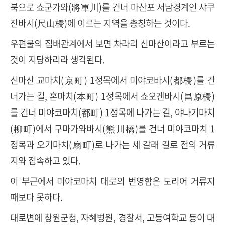
북으로 쇼군가와
(
將軍川
)
를 건너 마산포 서남경계인 샤쿠
잔바시
(
尺山橋
)
에 이르는 지역을 총칭하는 것이다
.
우편물의 집배관계에서 보면 차라리 신마산이라고 부르는
것이 지당하리라 생각된다
.
신마산 교마치
(
京町
) 1
정목에서 미야코바시
(
都橋
)
를 건
너가는 길
,
혼마치
(
本町
) 1
정목에서 쇼오겐바시
(
昌原橋
)
를 건너 미야코마치
(
都町
) 1
정목에 나가는 길
,
야나기마치
(
柳町
)
에서 구마가와바시
(
熊川橋
)
를 건너 미야코마치
1
정목과 오기마치
(
扇町
)
로 나가는 세 갈래 길로 전의 거류
지와 접속하고 있다
.
이 부근에서 미야코마치 대로의 번영함은 도리어 거류지
때보다 못하다
.
대로변에 창원군청
,
자혜병원
,
경찰서
,
고등여학교 등이 대