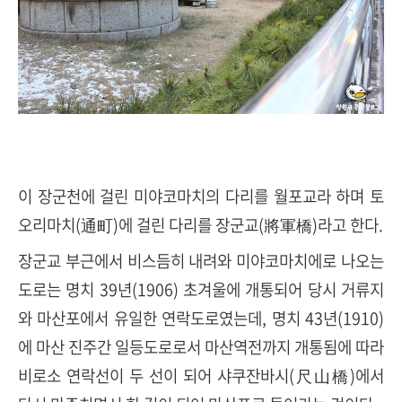
이 장군천에 걸린 미야코마치의 다리를 월포교라 하며 토
오리마치
(
通町
)
에 걸린 다리를 장군교
(
將軍橋
)
라고 한다
.
장군교 부근에서 비스듬히 내려와 미야코마치에로 나오는
도로는 명치
39
년
(1906)
초겨울에 개통되어 당시 거류지
와 마산포에서 유일한 연락도로였는데
,
명치
43
년
(1910)
에 마산 진주간 일등도로로서 마산역전까지 개통됨에 따라
비로소 연락선이 두 선이 되어 샤쿠잔바시
(
尺山橋
)
에서