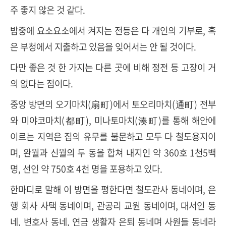
주 좋지 않은 것 같다
.
밤중에 요소요소에서 켜지는 전등은 다 개인의 기부로
,
혹
은 부청에서 지출하고 있음을 잊어서는 안 될 것이다
.
다만 좋은 것 한 가지는 다른 곳에 비해 정전 등 고장이 거
의 없다는 점이다
.
중앙 방면의 오기마치
(
扇町
)
에서 토오리마치
(
通町
)
전부
와 미야코마치
(
都町
),
미나토마치
(
湊町
)
를 통해 해안에
이르는 지역은 집의 유무를 불문하고 모두 다 철도용지이
며
,
완월과 신월의 두 동을 합쳐 내지인 약
360
호
1
천
5
백
명
,
선인 약
750
호
4
천 명을 포용하고 있다
.
한마디로 말해 이 방면을 평한다면 철도관사 동네이며
,
은
행 회사 사택 동네이며
,
관공리 교원 동네이며
,
대서인 동
네
,
변호사 동네
,
연금 생활자 은퇴 동네며 사원들 동네라