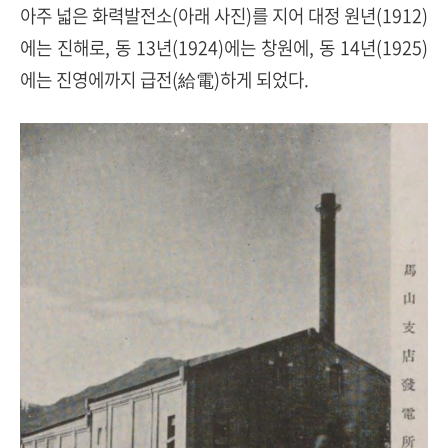
아주 넓은 화력발전소(아래 사진)를 지어 대정 원년
(1912)
에는 진해로
,
동
13
년
(1924)
에는 창원에
,
동
14
년
(1925)
에는 진영에까지 급전
(
給電
)
하게 되었다
.