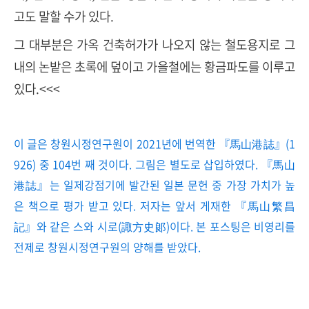
고도 말할 수가 있다
.
그 대부분은 가옥 건축허가가 나오지 않는 철도용지로 그
내의 논밭은 초록에 덮이고 가을철에는 황금파도를 이루고
있다
.<<<
이 글은 창원시정연구원이 2021년에 번역한 『馬山港誌』(1
926) 중 104번 째 것이다. 그림은 별도로 삽입하였다. 『馬山
港誌』는 일제강점기에 발간된 일본 문헌 중 가장 가치가 높
은 책으로 평가 받고 있다. 저자는 앞서 게재한 『馬山繁昌
記』와 같은 스와 시로(諏方史郞)이다. 본 포스팅은 비영리를
전제로 창원시정연구원의 양해를 받았다.
로그 정보