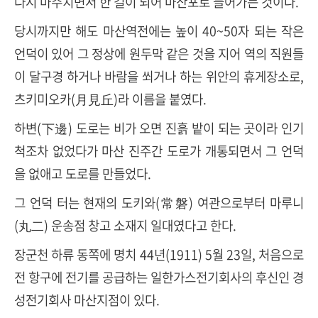
다시 마주치면서 한 길이 되어 마산포로 들어가는 것이다
.
당시까지만 해도 마산역전에는 높이
40~50
자 되는 작은
언덕이 있어 그 정상에 원두막 같은 것을 지어 역의 직원들
이 달구경 하거나 바람을 쐬거나 하는 위안의 휴게장소로
,
츠키미오카
(
月見丘
)
라 이름을 붙였다
.
하변
(
下邊
)
도로는 비가 오면 진흙 밭이 되는 곳이라 인기
척조차 없었다가 마산 진주간 도로가 개통되면서 그 언덕
을 없애고 도로를 만들었다
.
그 언덕 터는 현재의 도키와
(
常磐
)
여관으로부터 마루니
(
丸二
)
운송점 창고 소재지 일대였다고 한다
.
장군천 하류 동쪽에 명치
44
년
(1911) 5
월
23
일
,
처음으로
전 항구에 전기를 공급하는 일한가스전기회사의 후신인 경
성전기회사 마산지점이 있다
.