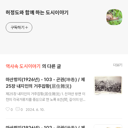
허정도와 함께 하는 도시이야기
구독하기
더보기
역사속 도시이야기
의 다른 글
마산항지(1926년) - 103 - 곤권(坤卷) / 제
25장 내지인의 거주잡황(居住雜況)
글 내용
제25장 내지인의 거주잡황(居住雜況) 1. 신마산 방면 이
전의 각국거류지를 중심으로 한 노폭 8간(間, 길이의 단위
로 1칸은 여섯 자이며 미터법으로 환산하면 약 1.82 미터
0
0
2024. 6. 10.
이다. 8간은 대략 15미터)의 가로는 아주 정연하다. 마산천
양안의 벚꽃과 버드나무는 천 위로 가설한 교바시(京橋),
마산바시(馬山橋), 마이즈루바시(舞鶴橋), 다이시바시
마산항지(1926년) - 102 - 곤권(坤卷) / 제