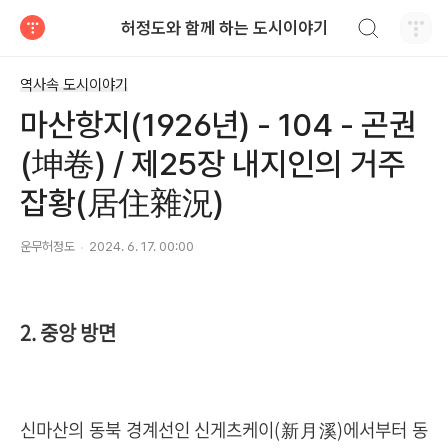
검색하기
허정도와 함께 하는 도시이야기
티스토리
역사속 도시이야기
마산항지(1926년) - 104 - 곤권
(坤卷) / 제25장 내지인의 거주
잡황(居住雜況)
운무허정도
2024. 6. 17. 00:00
2.
중앙 방면
신마산의 동북 경계선인 신게츠케이
(
新月溪
)
에서부터 동