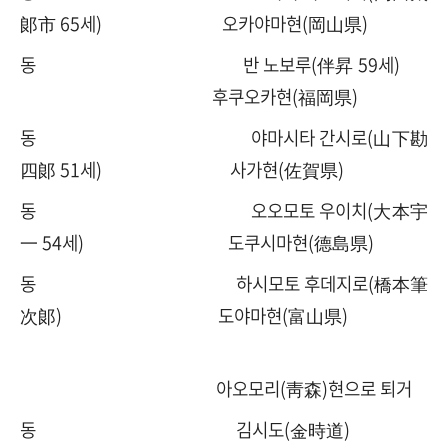
郞市 65세) 오카야마현(岡山県)
동 반 노보루(伴昇 59세)
후쿠오카현(福岡県)
동 야마시타 간시로(山下勘
四郞 51세) 사가현(佐賀県)
동 오오모토 우이치(大本宇
一 54세) 도쿠시마현(德島県)
동 하시모토 후데지로(橋本筆
次郞) 도야마현(富山県)
아오모리(靑森)현으로 퇴거
동 김시도(金時道)