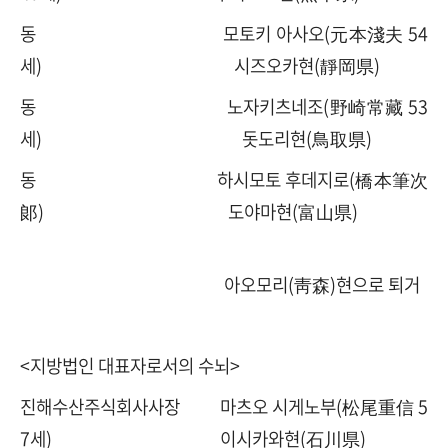
동 모토키 아사오(元本淺夫 54
세) 시즈오카현(靜岡県)
동 노자키츠네조(野崎常藏 53
세) 돗도리현(鳥取県)
동 하시모토 후데지로(橋本筆次
郞) 도야마현(富山県)
아오모리(靑森)현으로 퇴거
<지방법인 대표자로서의 수뇌>
진해수산주식회사사장 마츠오 시게노부(松尾重信 5
7세) 이시카와현(石川県)