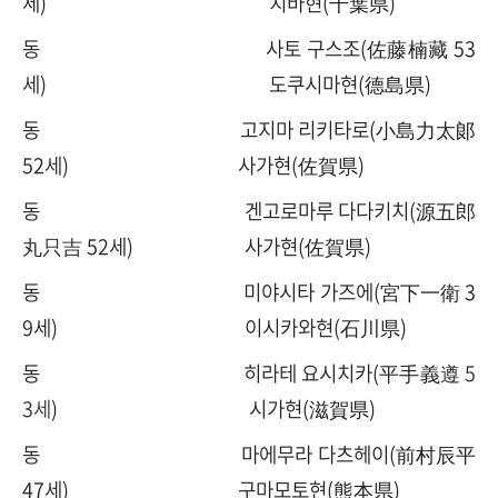
세) 치바현(千葉県)
동 사토 구스조(佐藤楠藏 53
세) 도쿠시마현(德島県)
동 고지마 리키타로(小島力太郞
52세) 사가현(佐賀県)
동 겐고로마루 다다키치(源五郎
丸只吉
52세) 사가현(佐賀県)
동 미야시타 가즈에(宮下一衛 3
9세) 이시카와현(石川県)
동 히라테 요시치카(平手義
遵 5
3세
) 시가현(滋賀県)
동 마에무라 다츠헤이(前村辰平
47세) 구마모토현(熊本県)