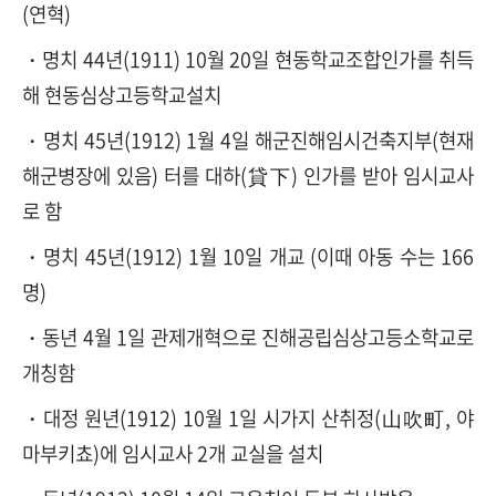
(연혁)
・명치 44년(1911) 10월 20일 현동학교조합인가를 취득
해 현동심상고등학교설치
・명치 45년(1912) 1월 4일 해군진해임시건축지부(현재
해군병장에 있음) 터를 대하(貸下) 인가를 받아 임시교사
로 함
・명치 45년(1912) 1월 10일 개교 (이때 아동 수는 166
명)
・동년 4월 1일 관제개혁으로 진해공립심상고등소학교로
개칭함
・대정 원년(1912) 10월 1일 시가지 산취정(山吹町, 야
마부키쵸)에 임시교사 2개 교실을 설치