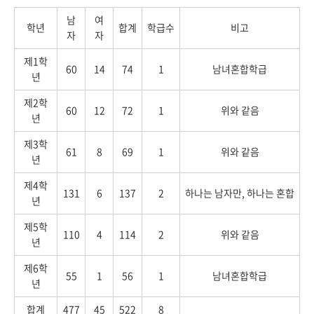
남
여
학년
합계
학급수
비고
자
자
제1학
60
14
74
1
남녀혼합학급
년
제2학
60
12
72
1
위와 같음
년
제3학
61
8
69
1
위와 같음
년
제4학
131
6
137
2
하나는 남자만, 하나는 혼합
년
제5학
110
4
114
2
위와 같음
년
제6학
55
1
56
1
남녀혼합학급
년
합계
477
45
522
8