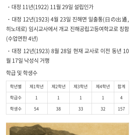
・대정 11년(1922) 11월 29일 설립인가
・대정 12년(1923) 4월 23일 진해면 일출통(日の出通,
히노데로) 임시교사에서 개교 진해공립고등여학교로 칭함
(수업연한 4년)
・대정 12년(1923) 8월 28일 현재 교사로 이전 동년 10
월 17일 낙성식 거행
학급 및 학생수
학년별
제1학년
제2학년
제3학년
제4학년
합계
학급수
1
1
1
1
4
학생수
54
38
33
32
157