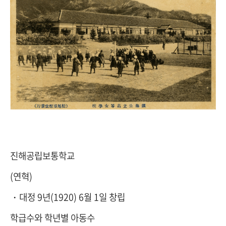
진해공립보통학교
(연혁)
・대정 9년(1920) 6월 1일 창립
학급수와 학년별 아동수