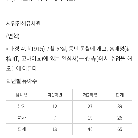
사립진해유치원
(연혁)
• 대정 4년(1915) 7월 창설, 동년 동월에 개교, 홍매정(紅
梅町, 고바이쵸)에 있는 일심사(一心寺)에서 수업을 해
오늘에 이른다
학년별 유아수
남녀별
제1학년
제2학년
합계
남자
12
27
39
여자
7
19
26
합계
19
46
65