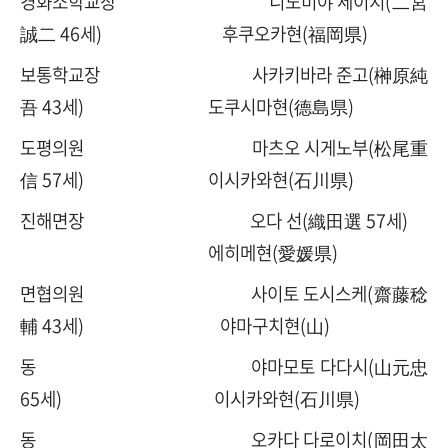
경화소학교장 니노미야 세이지(二宮
誠二 46세) 후쿠오카현(福岡県)
보통학교장 사카키바라 준고(榊原純
吾 43세) 도쿠시마현(德島県)
도평의원 마츠오 시게노부(松尾重
信 57세) 이시카와현(石川県)
진해면장 오다 선(織田選 57세)
에히메현(愛媛県)
면협의원 사이토 도시스케(
齋藤稔
輔
43세) 야마구치현(山)
동 야마모토 다다시(山元忠
65세) 이시카와현(石川県)
동 오카다 다로이치(岡田太