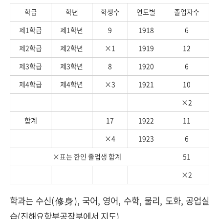
학급
학년
학생수
연도별
졸업자수
제1학급
제1학년
9
1918
6
제2학급
제2학년
×1
1919
12
제3학급
제3학년
8
1920
6
제4학급
제4학년
×3
1921
10
×2
합계
17
1922
11
×4
1923
6
×표는 한인 졸업생 합계
51
×2
학과는 수신(修身), 국어, 영어, 수학, 물리, 도화, 공업실
습(진해요항부공작부에서 지도)