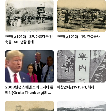
『진해』(1912) - 39. 아름다운 건
『진해』(1912) - 19. 건설공사
축물, 40. 생활 상태
2003년생 스웨덴 소녀 그레타 툰
마산안내』(1915)-1, 해제
베리(Greta Thunberg)의 외
침