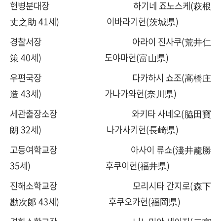
헌병분대장 하기네 죠노스케(萩根
丈之助 41세) 이바라기현(茨城県)
경찰서장 아라이 진사쿠(荒井仁
策 40세) 도야마현(富山県)
우편국장 다카하시 쇼조(高橋
庄
造
43세) 가나가와현(奈川県)
세관출장소장 와키타 사네오(脇田寶
朗 32세) 나가사키현(長崎県)
고등여학교장 아사이 류쇼(淺井龍勝
35세) 후쿠이현(福井県)
진해소학교장 모리시타 간지로(森下
勘次郞 43세) 후쿠오카현(福岡県)