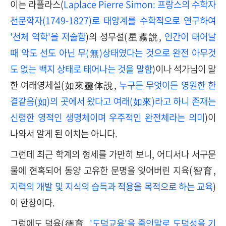
이는 라플라스(
Laplace Pierre Simon:
프랑스의 수학자
천문학자
(1749-1827)
로 태양계를 수학적으로 연구하여
'
천체 역학
'
을 저술함
)의 성무설(星霧說,
인간이 태어날
때 악도 선도 아닌 무
(
無
)
상태였다는 것으로 완전 아무것
도 없는 백지 상태로 태어나는 것을 말함
)이나 석가님이 말
한 여래영체설(如來靈体說,
누구든 무엇이든 영원한 한
결같음
(
如
)
의 곳에서 왔다고 여래
(
如來
)
라고 하니 존재는
신령한 영적인 생명체이며 우주적인 완전체라는 의미
)이
나와서 알게 된 이치는 아니다.
그런데 최근 학계의 형세를 가만히 보니, 어디서나 서구문
물에 현혹되어 동양 고유한 문명을 잊어버린 지육(智育,
지력의 개발 및 지식의 습득과 적용을 목적으로 하는 교육
)
이 한창이다.
그럼에도 덕육(德育,
'
도덕교육
'
을 줄인말로 도덕성을 기