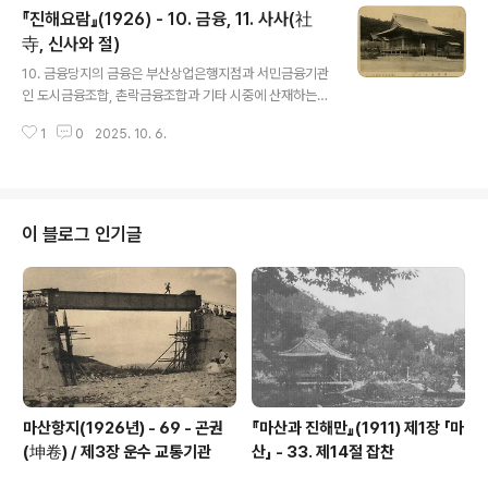
『진해요람』(1926) - 10. 금융, 11. 사사(社
으로서 시중의 사립병원이 있어서 일반인들의 건강을 유지
하고 있다. 현재 시중의 의원 중에서 이름 높은 데를 적어본
寺, 신사와 절)
글 내용
다면, 진해병원, 다케우치(武内)의원, 경화(慶和)의원 세
10. 금융당지의 금융은 부산상업은행지점과 서민금융기관
군데를 들 수 있다.(아래 사진은 진해요항부 병원 입구) 그
인 도시금융조합, 촌락금융조합과 기타 시중에 산재하는
런데 해군 내에서도 해군병원이 있어서 군인군속의 보건을
전당포업자 혹은 계모임이 융성하여 금융이 돌아가고 있
살피고 있으며 시중의 의원들이 미치지 못하는 부분을 보
1
0
2025. 10. 6.
다. 아래에 두세 개 실례를 들어보겠다. 부산상업은행지점
충하고 있기 때문에 일반시민은 대단한 은혜를..
에서는 아래의 계수를 보이고 있다. (작년12월부터) (단위:
천엔)월별 예금 대부금 월별 예금 대부금12월 4,084 143
5월 425 1271월 493 158 6월 ..
이 블로그 인기글
마산항지(1926년) - 69 - 곤권
『마산과 진해만』(1911) 제1장 「마
(坤卷) / 제3장 운수 교통기관
산」 - 33. 제14절 잡찬