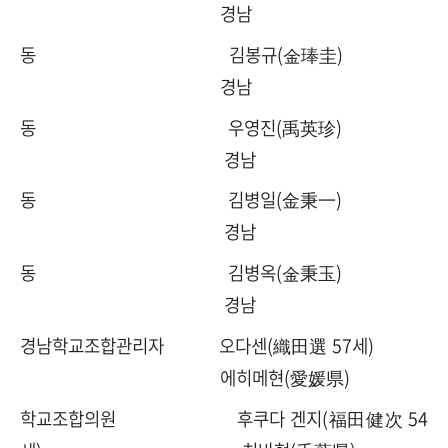
경남
동 김봉규(金琫圭)
경남
동 우영진(禹英珍)
경남
동 김병일(金秉一)
경남
동 김병옥(金秉玉)
경남
경남학교조합관리자 오다센(織田選 57세)
에히메현(愛媛県)
학교조합의원 후쿠다 겐지(福田健次 54