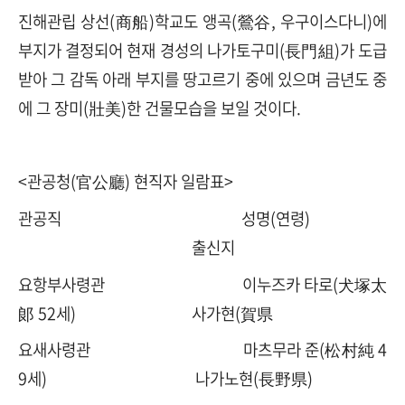
진해관립 상선(商船)학교도 앵곡(鶯谷, 우구이스다니)에
부지가 결정되어 현재 경성의 나가토구미(長門組)가 도급
받아 그 감독 아래 부지를 땅고르기 중에 있으며 금년도 중
에 그 장미(壯美)한 건물모습을 보일 것이다.
<관공청(官公廳) 현직자 일람표>
관공직 성명(연령)
출신지
요항부사령관 이누즈카 타로(犬塚太
郞 52세) 사가현(賀県
요새사령관 마츠무라 준(松村純 4
9세) 나가노현(長野県)