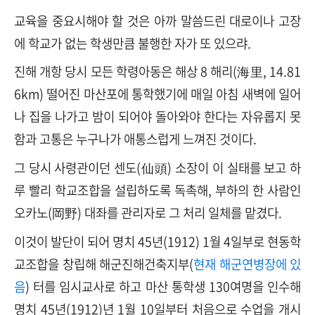
교육을 중요시해야 할 것은 아까 말씀드린 대로이나 고장
에 학교가 없는 학생만큼 불행한 자가 또 있으랴.
진해 개항 당시 모든 학령아동은 해상 8 해리(海里, 14.81
6km) 떨어진 마산포에 통학했기에 매일 아침 새벽에 일어
나 집을 나가고 밤이 되어야 돌아와야 한다는 자유롭지 못
함과 고통은 누구나가 애통스럽게 느껴진 것이다.
그 당시 사령관이던 센도(仙頭) 소장이 이 실태를 보고 하
루 빨리 학교조합을 설립하도록 독촉해, 부하의 한 사람인
오카노(岡野) 대좌를 관리자로 그 처리 일체를 맡겼다.
이것이 발단이 되어 명치 45년(1912) 1월 4일부로 현동학
교조합을 창립해 해군진해건축지부(
현재 해군연병장에 있
음
) 터를 임시교사로 하고 마산 통학생 130여명을 인수해
명치 45년(1912)년 1월 10일부터 처음으로 수업을 개시