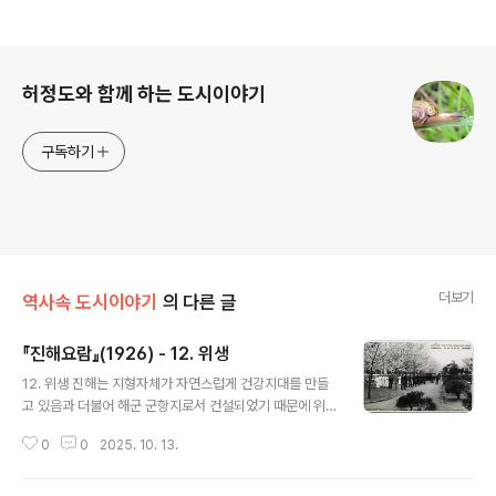
로그 정보
허정도와 함께 하는 도시이야기
구독하기
더보기
역사속 도시이야기
의 다른 글
『진해요람』(1926) - 12. 위생
글 내용
12. 위생 진해는 지형자체가 자연스럽게 건강지대를 만들
고 있음과 더불어 해군 군항지로서 건설되었기 때문에 위
생상의 설비는 참으로 완전무결하다. 상수도가 가설되어
0
0
2025. 10. 13.
있으며 하수도 구조도 견고하다. 공중위생으로 춘추 두 계
절에 대청결법이나 종두예방 장려를 비롯해 위생인부에 의
한 쓰레기 수집 등은 아주 감독이 엄중하다. 또한 개인위생