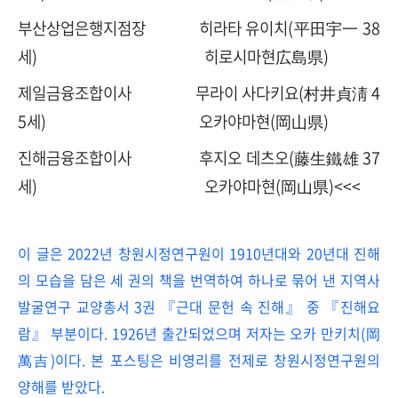
부산상업은행지점장 히라타 유이치(平田宇一 38
세) 히로시마현広島県)
제일금융조합이사 무라이 사다키요(村井貞淸 4
5세) 오카야마현(岡山県)
진해금융조합이사 후지오 데츠오(藤生鐵雄 37
세) 오카야마현(岡山県)<<<
이 글은
2022
년 창원시정연구원이
1910
년대와
20
년대 진해
의 모습을 담은 세 권의 책을 번역하여 하나로 묶어 낸 지역사
발굴연구 교양총서
3
권
『
근대 문헌 속 진해
』
중
『
진해요
람
』
부분이다
. 1926
년 출간되었으며 저자는 오카 만키치
(
岡
萬吉
)
이다
.
본 포스팅은 비영리를 전제로 창원시정연구원의
양해를 받았다
.