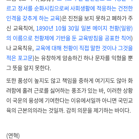
르고 정서를 순화시킴으로써 사회생활에 적응하는 건전한
인격을 갖추게 하는 교육
)은 진전을 보지 못하고 폐하가 주
신 교육칙어,
1890
년
10
월
30
일 일본 메이지 천황
(
일왕
)
의 이름으로 천황제에 기반을 둔 교육방침을 공표한 칙어
)
나 교육칙유,
교육에 대해 천황이 직접 말한 것이나 그것을
적은 포고문
)는 유창하게 암송하긴 하나 문자를 익혔을 뿐
그 뜻을 알지 못한다.
또한 품성이 높지도 않고 책임을 중하게 여기지도 않아 화
려함에 홀려 근로를 싫어하는 풍조가 있는 바, 이러한 상황
이 국운의 융성에 기여한다는 이유에서일까 아니면 국민교
육의 근본의의라는 것일까. 감히 의문을 제기하는 바이다.
(연혁)