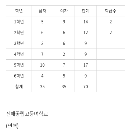
학년
남자
여자
합계
학급수
1학년
5
9
14
2
2학년
6
6
12
2
3학년
3
6
9
4학년
7
2
9
5학년
10
7
17
6학년
4
5
9
합계
35
35
70
진해공립고등여학교
(연혁)