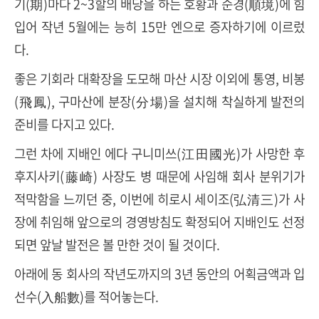
기(期)마다 2~3할의 배당을 하는 호황과 순경(順境)에 힘
입어 작년 5월에는 능히 15만 엔으로 증자하기에 이르렀
다.
좋은 기회라 대확장을 도모해 마산 시장 이외에 통영, 비봉
(飛鳳), 구마산에 분장(分場)을 설치해 착실하게 발전의
준비를 다지고 있다.
그런 차에 지배인 에다 구니미쓰(江田國光)가 사망한 후
후지사키(藤崎) 사장도 병 때문에 사임해 회사 분위기가
적막함을 느끼던 중, 이번에 히로시 세이조(弘清三)가 사
장에 취임해 앞으로의 경영방침도 확정되어 지배인도 선정
되면 앞날 발전은 볼 만한 것이 될 것이다.
아래에 동 회사의 작년도까지의 3년 동안의 어획금액과 입
선수(入船數)를 적어놓는다.