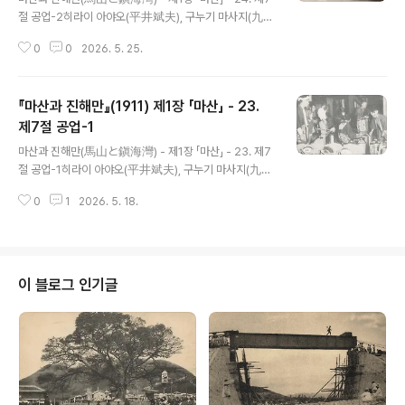
절 공업-2히라이 아야오(平井斌夫), 구누기 마사지(九貫
政二) 공저(共著) / 조선 마산 하마다신문점(濱田新聞
0
0
2026. 5. 25.
店) 명치 44년(1911) 12월 5일 발행 제2항 정미업(精米
業) 이곳의 정미업자는 합자회사인 마산정미소, 마쓰바라
(松原)정미소, 니시다(西田)정미소, 라이(頼)정미소, 나쓰
『마산과 진해만』(1911) 제1장 「마산」 - 23.
메 데쓰조(夏目哲三)정미소, 사사노(笹野)정미공장 등의
여섯 군데이다. 쌀 생산지인 당 지 부근의 교통기관이 보다
제7절 공업-1
글 내용
충분한 진보를 보게 된다면 이곳에 모이는 미곡 수량도 역
마산과 진해만(馬山と鎭海灣) - 제1장 「마산」 - 23. 제7
시 늘어날 것이다. 따라서 본업의 전도는 양양하다고 할 것
절 공업-1히라이 아야오(平井斌夫), 구누기 마사지(九貫
이다. 아래 표는 정미 기계 종류, 정미력, 기타를 가게별로
政二) 공저(共著) / 조선 마산 하마다신문점(濱田新聞
나누어 표시한 것이다.이름기관수마력임원직공한달 연료
0
1
2026. 5. 18.
店) 명치 44년(1911) 12월 5일 발행 제7절 공업(工業)
소비량총수량생산가격사무기..
제1관 개설 마산의 공업은 극히 미미한 것이면서 그 종류도
또한 많지 않다. 공장은 미곡의 산지인 만큼 정미공장이 여
섯 군데 있는 것이 제일 많으며 기타 비누와 철물 공장이 하
나씩 있는 것에 불과하다. 다만 양조공업만은 마산의 특징
이 블로그 인기글
으로 아주 유망하다고 하겠다. 기후와 수질이 제법 좋은 데
다가 그 원료가 되는 이곳의 쌀은 전 조선에서 최양질로서,
또한 그 값이 내지에 비해 보통 3할 이상 저렴하다. 현재의
양조법은 조금 오래되고 소규모지만 개량을 하면 내지산
(內地産)에 ..