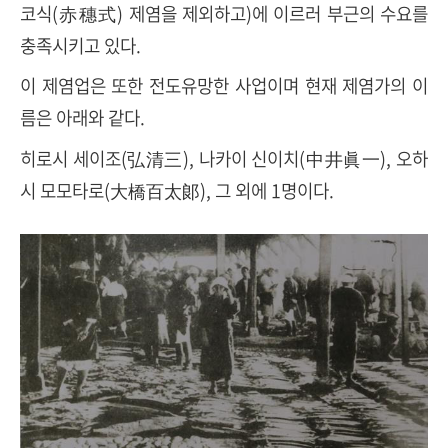
코식(赤穗式) 제염을 제외하고)에 이르러 부근의 수요를
충족시키고 있다.
이 제염업은 또한 전도유망한 사업이며 현재 제염가의 이
름은 아래와 같다.
히로시 세이조(弘清三), 나카이 신이치(中井眞一), 오하
시 모모타로(大橋百太郞), 그 외에 1명이다.