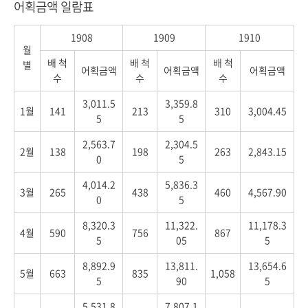
어획금액 일람표
1908
1909
1910
월
배 척
배 척
배 척
별
어획금액
어획금액
어획금액
수
수
수
3,011.5
3,359.8
1월
141
213
310
3,004.45
5
5
2,563.7
2,304.5
2월
138
198
263
2,843.15
0
5
4,014.2
5,836.3
3월
265
438
460
4,567.90
0
5
8,320.3
11,322.
11,178.3
4월
590
756
867
5
05
5
8,892.9
13,811.
13,654.6
5월
663
835
1,058
5
90
5
5,531.8
7,807.1