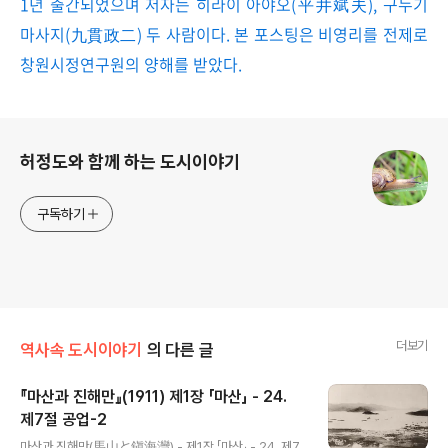
1년 출간되었으며 저자는 히라이 아야오(平井斌夫), 구누기
마사지(九貫政二) 두 사람이다. 본 포스팅은 비영리를 전제로
창원시정연구원의 양해를 받았다.
로그 정보
허정도와 함께 하는 도시이야기
구독하기
더보기
역사속 도시이야기
의 다른 글
『마산과 진해만』(1911) 제1장 「마산」 - 24.
제7절 공업-2
글 내용
마산과 진해만(馬山と鎭海灣) - 제1장 「마산」 - 24. 제7