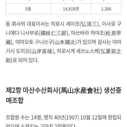
5월
14,918엔
1,366
동 회사의 대표이사는 히로시 세이조(弘清三), 이사로 구
니에다 니사부로(國枝仁三郞), 마쓰바라 하야조(松原早
藏), 야마모토 구니쓰구(山本國次)가 있으며 감사는 야마
기시 도미오(山岸富雄), 히로시게 세쓰노스케(弘重節之
助)로 되어 있다.
제2항 마산수산회사(馬山水産會社) 생선중
매조합
조합원 수는 14명, 명치 40년(1907) 10월 12일에 창립되
었으며 소재지는 교마치 2정목이다.