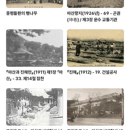
중평들판의 팽나무
마산항지(1926년) - 69 - 곤권
(坤卷) / 제3장 운수 교통기관
『마산과 진해만』(1911) 제1장 「마
『진해』(1912) - 19. 건설공사
산」 - 33. 제14절 잡찬