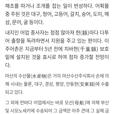
해초를 따거나 조개를 잡는 일이 번성하다
.
어획물
중 주된 것은 대구
,
청어
,
고등어
,
갈치
,
숭어
,
도미
,
해
삼
,
문어
,
굴 등이다
.
내지인 어업 종사자는 점점 많아져 현
(
縣
)
마다 다투
어 출항을 독려하면서 지원을 주고 있는 판이다
.
이
주어촌은 지금부터
5
년 전에 치바현
(
千葉縣
)
보호
밑에 설치된 것을 효시로 하여 점차 증가할 전망이
다
.
마산의 수산물(水産物)은 거의 마산수산주식회사 손에 의
해 시내는 물론, 대구, 경성, 평양, 안동현(安東縣)에 수출
되고 있다.
그 외에 먼바다 어업에서는 바로 모선(母船)에 의해 부산
및 시모노세키에 수송되어 그 금액은 아주 큰데 그 실체 금