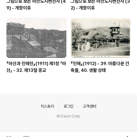
그림으로 보는 마산도시변천사 (4
그림으로 보는 마산도시변천사 (3
9) - 개항이후
2) - 개항이후
『마산과 진해만』(1911) 제1장 「마
『진해』(1912) - 39. 아름다운 건
산」 - 32. 제13절 종교
축물, 40. 생활 상태
의안내
티스토리
로그인
고객센터
© Daum Corp.