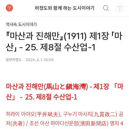
검색하기
허정도와 함께 하는 도시이야기
티스토리
역사속 도시이야기
『마산과 진해만』(1911) 제1장 「마
산」 - 25. 제8절 수산업-1
운무허정도
2026. 6. 1. 00:00
마산과 진해만(馬山と鎭海灣) - 제1장 「마
산」 - 25. 제8절 수산업-1
히라이 아야오(平井斌夫), 구누기 마사지(九貫政二) 공
저(共著) / 조선 마산 하마다신문점(濱田新聞店) 명치 4