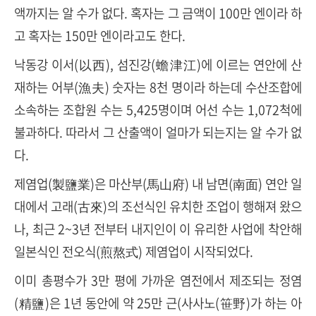
액까지는 알 수가 없다. 혹자는 그 금액이 100만 엔이라 하
고 혹자는 150만 엔이라고도 한다.
낙동강 이서(以西), 섬진강(蟾津江)에 이르는 연안에 산
재하는 어부(漁夫) 숫자는 8천 명이라 하는데 수산조합에
소속하는 조합원 수는 5,425명이며 어선 수는 1,072척에
불과하다. 따라서 그 산출액이 얼마가 되는지는 알 수가 없
다.
제염업(製鹽業)은 마산부(馬山府) 내 남면(南面) 연안 일
대에서 고래(古來)의 조선식인 유치한 조업이 행해져 왔으
나, 최근 2~3년 전부터 내지인이 이 유리한 사업에 착안해
일본식인 전오식(煎熬式) 제염업이 시작되었다.
이미 총평수가 3만 평에 가까운 염전에서 제조되는 정염
(精鹽)은 1년 동안에 약 25만 근(사사노(笹野)가 하는 아