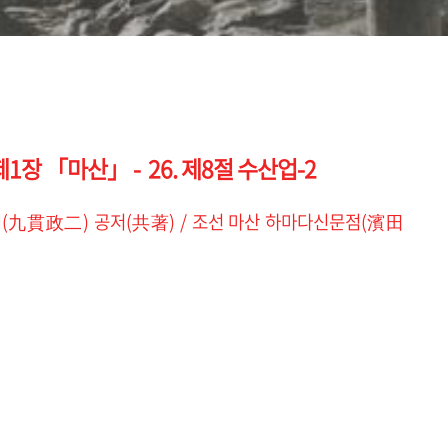
장 「마산」 - 26. 제8절 수산업-2
(九貫政二) 공저(共著) / 조선 마산 하마다신문점(濱田