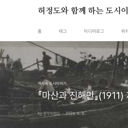
본문 바로가기
허정도와 함께 하는 도시
홈
태그
미디어로그
위
역사속 도시이야기
『마산과 진해만』(1911) 
by 운무허정도
2026. 6. 8.