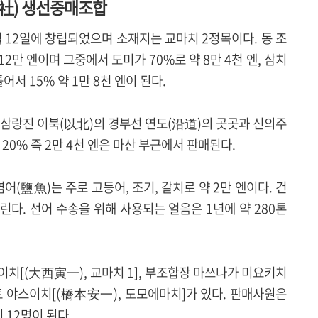
社) 생선중매조합
10월 12일에 창립되었으며 소재지는 교마치 2정목이다. 동 조
12만 엔이며 그중에서 도미가 70%로 약 8만 4천 엔, 삼치
틀어서 15% 약 1만 8천 엔이 된다.
은 삼랑진 이북(以北)의 경부선 연도(沿道)의 곳곳과 신의주
20% 즉 2만 4천 엔은 마산 부근에서 판매된다.
염어(鹽魚)는 주로 고등어, 조기, 갈치로 약 2만 엔이다. 건
다. 선어 수송을 위해 사용되는 얼음은 1년에 약 280톤
치[(大西寅一), 교마치 1], 부조합장 마쓰나가 미요키치
모토 야스이치[(橋本安一), 도모에마치]가 있다. 판매사원은
 12명이 된다.