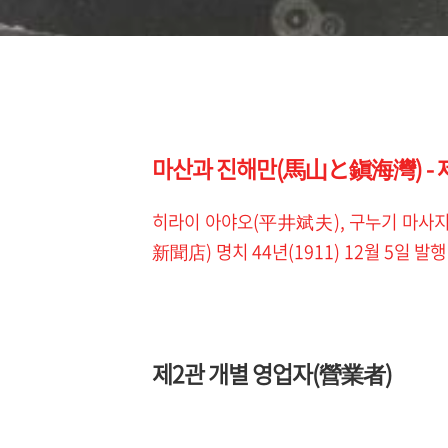
마산과 진해만(馬山と鎭海灣) - 제1
히라이 아야오(平井斌夫), 구누기 마사지
新聞店) 명치 44년(1911) 12월 5일 발행
제2관 개별 영업자(營業者)