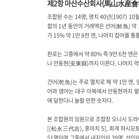
제2항 마산수산회사(馬山水産會
조합원 수는 14명, 명치 40년(1907) 
합의 1년 동안의 거래액은 선어(鮮魚) 약 
가 15% 약 1만 8천 엔, 나머지 잡어를 통
판로는 그중에서 약 80% 즉 9만 6천 엔
나 안동현(安東縣)까지 이른다. 나머지 약 
건어(乾魚)는 주로 멸치로 해 약 1만 엔, 
어와 염어는 대구 이북에서 안동현까지 팔린
에 달한다니 놀랄 만한 숫자다.
본 조합원의 임원으로 조합장 오니시 도라이
[(松永三代吉), 혼마치 5], 회계 하시
51명이며 그중에서 내지인이 39명, 선인이