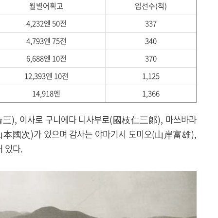
월별어획고
입선수(척)
4,232엔 50전
337
4,793엔 75전
340
6,688엔 10전
370
12,393엔 10전
1,125
14,918엔
1,366
清三), 이사로 구니에다 니사부로(國枝仁三郞), 마쓰바라
山本國次)가 있으며 감사는 야마기시 도미오(山岸富雄),
 있다.