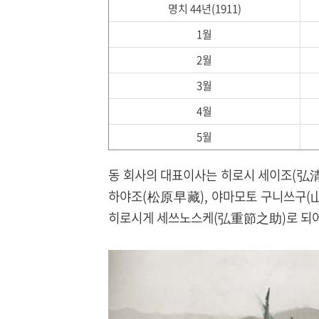
명치 44년(1911)
1월
2월
3월
4월
5월
동 회사의 대표이사는 히로시 세이조(弘
하야조(松原早藏), 야마모토 구니쓰구(
히로시게 세쓰노스케(弘重節之助)로 되어