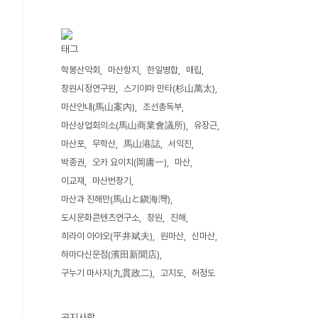
태그
학봉산악회
마산항지
한일병합
매립
창원시정연구원
스기야마 만타(杉山萬太)
마산안내(馬山案內)
조선총독부
마산상업회의소(馬山商業會議所)
유장근
마산포
무학산
馬山港誌
서익진
박종권
오카 요이치(岡庸一)
마산
이교재
마산번창기
마산과 진해만(馬山と鎭海灣)
도시문화콘텐츠연구소
창원
진해
히라이 아야오(平井斌夫)
원마산
신마산
하마다신문점(濱田新聞店)
구누기 마사지(九貫政二)
고지도
허정도
공지사항