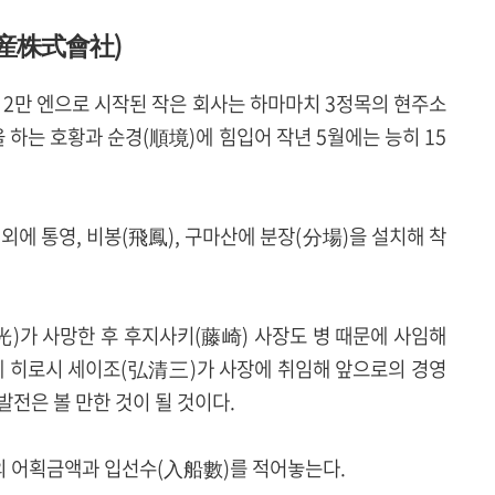
産株式會社)
불과 2만 엔으로 시작된 작은 회사는 하마마치 3정목의 현주소
 하는 호황과 순경(順境)에 힘입어 작년 5월에는 능히 15
외에 통영, 비봉(飛鳳), 구마산에 분장(分場)을 설치해 착
)가 사망한 후 후지사키(藤崎) 사장도 병 때문에 사임해
에 히로시 세이조(弘清三)가 사장에 취임해 앞으로의 경영
전은 볼 만한 것이 될 것이다.
의 어획금액과 입선수(入船數)를 적어놓는다.