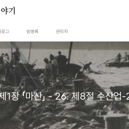
이야기
치로그
방명록
관리자
제1장 「마산」 - 26. 제8절 수산업-