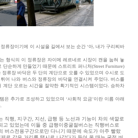
 정류장이기에 이 시설을 길에서 보는 순간 ‘아, 내가 구리찌바
는 형식의 이 정류장은 자이메 레르네르 시장이 캔을 눕혀 놓
순하게 만들었기 때문에 스트리트 퍼니처(Street Furniture)
춘 정류장 바닥은 두 단의 계단으로 오를 수 있었으며 수시로 도
튀어 나와 버스와 정류장의 바닥을 연결시켜 주었다. 버스를
해 계단 오르는 시간을 절약한 획기적인 시스템이었다. 승하차
템은 추가로 조성하고 있었으며 ‘사회적 요금’이란 이름 아래
.
 직행, 지구간, 지선, 급행 등 노선과 기능이 차의 색깔로
되고 있었는데 이들 중 급행이중굴절버스는 직행버스로
의 버스전용구간으로만 다니기 때문에 속도가 아주 빨랐
실제로 같은 거리를 택시로 나갔다가 들어 올 때는 굴절 버