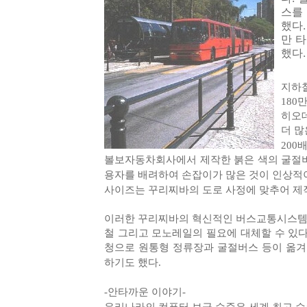
스를
했다.
만 
했다.
지하철
180
히오
더 많
200
볼보자동차회사에서 제작한 붉은 색의 굴절버
용자를 배려하여 손잡이가 많은 것이 인상적
사이즈는 꾸리찌바의 도로 사정에 맞추어 제
이러한 꾸리찌바의 혁신적인 버스교통시스템
철 그리고 모노레일의 필요에 대체할 수 있다
청으로 원통형 정류장과 굴절버스 등이 옮겨져
하기도 했다.
-안타까운 이야기-