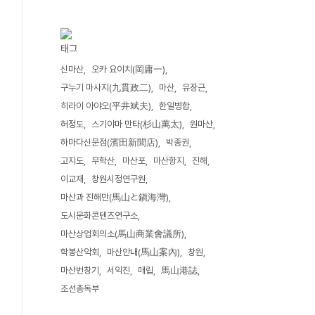
태그
신마산
오카 요이치(岡庸一)
구누기 마사지(九貫政二)
마산
유장근
히라이 아야오(平井斌夫)
한일병합
허정도
스기야마 만타(杉山萬太)
원마산
하마다신문점(濱田新聞店)
박종권
고지도
무학산
마산포
마산항지
진해
이교재
창원시정연구원
마산과 진해만(馬山と鎭海灣)
도시문화콘텐츠연구소
마산상업회의소(馬山商業會議所)
학봉산악회
마산안내(馬山案內)
창원
마산번창기
서익진
매립
馬山港誌
조선총독부