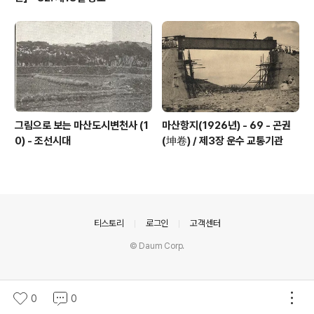
그림으로 보는 마산도시변천사 (1
마산항지(1926년) - 69 - 곤권
0) - 조선시대
(坤卷) / 제3장 운수 교통기관
의안내
티스토리
로그인
고객센터
© Daum Corp.
0
0