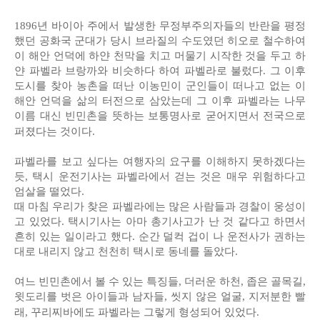
1896년 바이아 주에서 발생한 무정부주의자들의 반란을 평정
했던 공화국 군대가 당시 브라질의 수도였던 히오로 철수하여
이 해안 언덕에 하얀 천막을 치고 머물기 시작한 것을 두고 하
얀 파벨라 브랑까와 비슷하다 하여 파벨라로 불렀다. 그 이후
도시를 찾아 농촌을 떠난 이농민이 군인들이 떠나고 없는 이
해안 언덕을 삶의 터전으로 삼았는데 그 이후 파벨라는 나무
이름 대신 빈민촌을 뜻하는 보통명사로 굳어지면서 전국으로
퍼졌다는 것이다.
파벨라를 보고 싶다는 여행자의 요구를 이해하지 못하겠다는
듯, 택시 운전기사는 파벨라에서 걷는 것은 매우 위험하다고
엄살을 떨었다.
때 마침 우리가 찾은 파벨라에는 많은 사람들과 경찰이 웅성이
고 있었다. 택시기사는 아마 총기사고가 난 것 같다고 하면서
흔히 있는 일이라고 했다. 순간 덜컥 겁이 나 운전사가 권하는
대로 내리지 않고 천천히 택시로 동네를 돌았다.
여느 빈민촌에서 볼 수 있는 특징들, 더러운 하천, 좁은 골목길,
윗도리를 벗은 아이들과 남자들, 씻지 않은 얼굴, 지저분한 빨
래, 꾸리찌바에도 파벨라는 그렇게 형성되어 있었다.