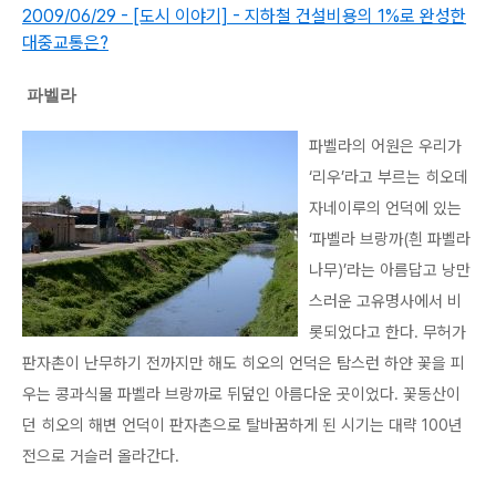
2009/06/29 - [도시 이야기] - 지하철 건설비용의 1%로 완성한
대중교통은?
파벨라
파벨라의 어원은 우리가
‘리우’라고 부르는 히오데
자네이루의 언덕에 있는
‘파벨라 브랑까(흰 파벨라
나무)’라는 아름답고 낭만
스러운 고유명사에서 비
롯되었다고 한다. 무허가
판자촌이 난무하기 전까지만 해도 히오의 언덕은 탐스런 하얀 꽃을 피
우는 콩과식물 파벨라 브랑까로 뒤덮인 아름다운 곳이었다. 꽃동산이
던 히오의 해변 언덕이 판자촌으로 탈바꿈하게 된 시기는 대략 100년
전으로 거슬러 올라간다.