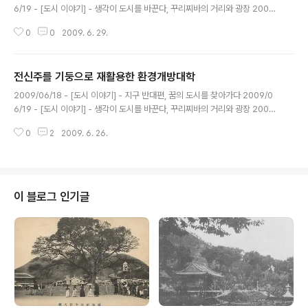
6/19 - [도시 이야기] - 생각이 도시를 바꾼다, 꾸리찌바의 거리와 광장 2009/
06/22 - [도시 이야기] - 도시문화의 혁명, 빠이올 극장 2009/06/24 - [도
0
0
2009. 6. 29.
시 이야기] - 지혜의 길로 안내하는 도서관 2009/06/26 - [도시 이야기] - 전
신주를 기둥으로 재활용한 환경개방대학 대중교통체계와 원통형 버스 정류장
꾸리찌바를 이해하는 열쇠는 도시의 도로망과 대중교통체계를 분석해보면 알
전신주를 기둥으로 재활용한 환경개방대학
수 있다. 꾸리찌바의 도시성장은 5개의 주요 간선교통축을 따라 이루어졌다. 애
글 내용
당초 꾸리찌바 시의 계획에 따르면 간선교통축의 도로는 다른 가로와 달리 폭이
2009/06/18 - [도시 이야기] - 지구 반대편, 꿈의 도시를 찾아가다 2009/0
60m나 되는 광로였다. 그런데 이런 광로 계획은 도로 폭..
6/19 - [도시 이야기] - 생각이 도시를 바꾼다, 꾸리찌바의 거리와 광장 2009/
06/22 - [도시 이야기] - 도시문화의 혁명, 빠이올 극장 2009/06/24 - [도
0
2
2009. 6. 26.
시 이야기] - 지혜의 길로 안내하는 도서관 꾸리찌바 이야기 5 (건축물3) 상 로
렌소 창조성 센터 빠이올 극장과 마찬가지로 원래 상 로렌소 공원에 있는 양초
와 아교를 생산하는 공장을 1974년에 창조성 센터로 전환시킨 곳이다. 이곳에
서는 ‘유아 및 청년 환경교육프로그램’과 지역사회의 빈민 어린이, 일부 학생과
강사들에게 꾸리찌바 시의 전통적인 제품을 만들 수 있는 교육을 시킨다. 마침
이 블로그 인기글
토요일 오후라 사용자는 없었고 문도 잠겨있었다. 관리를..