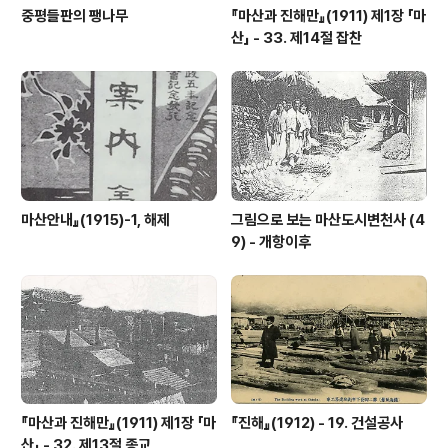
중평들판의 팽나무
『마산과 진해만』(1911) 제1장 「마
산」 - 33. 제14절 잡찬
마산안내』(1915)-1, 해제
그림으로 보는 마산도시변천사 (4
9) - 개항이후
『마산과 진해만』(1911) 제1장 「마
『진해』(1912) - 19. 건설공사
산」 - 32. 제13절 종교