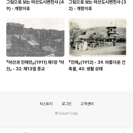
그림으로 보는 마산도시변천사 (4
그림으로 보는 마산도시변천사 (3
9) - 개항이후
2) - 개항이후
『마산과 진해만』(1911) 제1장 「마
『진해』(1912) - 39. 아름다운 건
산」 - 32. 제13절 종교
축물, 40. 생활 상태
의안내
티스토리
로그인
고객센터
© Daum Corp.