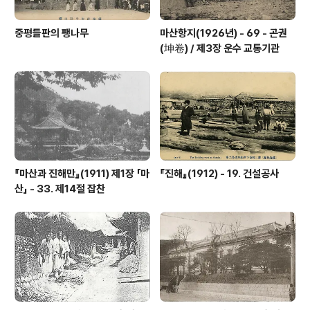
중평들판의 팽나무
마산항지(1926년) - 69 - 곤권
(坤卷) / 제3장 운수 교통기관
『마산과 진해만』(1911) 제1장 「마
『진해』(1912) - 19. 건설공사
산」 - 33. 제14절 잡찬