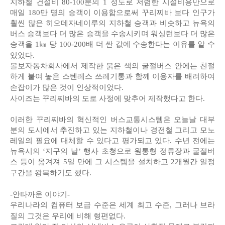
지하철 건설비 80-100분의 1 정도로 저렴한 시설비용만으로
매일 180만 명의 승객이 이용함으로써 꾸리찌바 보다 인구가
훨씬 많은 히오데자네이루의 지하철 승객과 비슷하고 뉴욕의
버스 승객보다 더 많은 승객을 수송시키며 워싱턴보다 더 많은
승객을 1㎞ 당 100-200배 더 싼 값에 수송한다는 이유를 알 수
있었다.
볼보자동차회사에서 제작한 붉은 색의 굴절버스 안에는 친절
하게 붙여 놓은 스텐레스 쓰레기통과 함께 이용자를 배려하여
손잡이가 많은 것이 인상적이었다.
사이즈는 꾸리찌바의 도로 사정에 맞추어 제작했다고 한다.
이러한 꾸리찌바의 혁신적인 버스교통시스템은 오늘날 대부
분의 도시에서 추진하고 있는 지하철이나 경전철 그리고 모노
레일의 필요에 대체할 수 있다고 평가되고 있다. 수년 전에는
뉴욕시의 ‘지구의 날’ 행사 초청으로 원통형 정류장과 굴절버
스 등이 옮겨져 5일 만에 그 시스템을 설치하고 2개월간 일정
구간을 왕복하기도 했다.
-안타까운 이야기-
우리나라의 컴퓨터 보급 수준은 세계 최고 수준, 그러나 브라
질의 그것은 우리에 비해 형편없다.