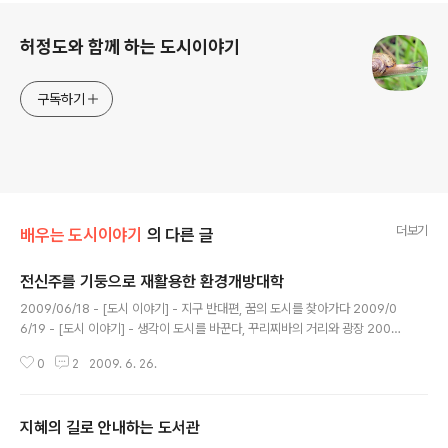
로그 정보
허정도와 함께 하는 도시이야기
구독하기
더보기
배우는 도시이야기
의 다른 글
전신주를 기둥으로 재활용한 환경개방대학
글 내용
2009/06/18 - [도시 이야기] - 지구 반대편, 꿈의 도시를 찾아가다 2009/0
6/19 - [도시 이야기] - 생각이 도시를 바꾼다, 꾸리찌바의 거리와 광장 2009/
06/22 - [도시 이야기] - 도시문화의 혁명, 빠이올 극장 2009/06/24 - [도
0
2
2009. 6. 26.
시 이야기] - 지혜의 길로 안내하는 도서관 꾸리찌바 이야기 5 (건축물3) 상 로
렌소 창조성 센터 빠이올 극장과 마찬가지로 원래 상 로렌소 공원에 있는 양초
와 아교를 생산하는 공장을 1974년에 창조성 센터로 전환시킨 곳이다. 이곳에
지혜의 길로 안내하는 도서관
서는 ‘유아 및 청년 환경교육프로그램’과 지역사회의 빈민 어린이, 일부 학생과
글 내용