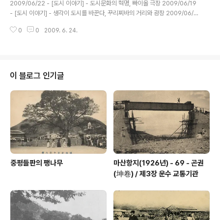
강사들에게 꾸리찌바 시의 전통적인 제품을 만들 수 있는 교육을 시킨다. 마침
2009/06/22 - [도시 이야기] - 도시문화의 혁명, 빠이올 극장 2009/06/19
토요일 오후라 사용자는 없었고 문도 잠겨있었다. 관리를..
- [도시 이야기] - 생각이 도시를 바꾼다, 꾸리찌바의 거리와 광장 2009/06/1
8 - [도시 이야기] - 지구 반대편, 꿈의 도시를 찾아가다 꾸리찌바 이야기 4 (건
0
0
2009. 6. 24.
축물2) 지혜의 등대, 도시의 등대 도시의 주거지역 곳곳에 산재해 있는 이 시설
은 꾸리찌바 시가 빈민들에게 ‘지혜의 길로 안내하는 도서관’을 제공하기 위해
인위적으로 만든 등대이다. 이곳에서는 학생과 빈민들에게 아침 8시부터 반 9
시까지 도서를 대여해 주고 있다. 통계에 따르면 각 등대 당 약 3천여 명의 회원
이 등록되어 있으며 책은 한 달에 최고 4만 7천권이 대여된다고 한다. 박용남은
이 블로그 인기글
‘지혜의 등대’를 두고 꾸리찌바 시가 소외된 도시 빈민과..
중평들판의 팽나무
마산항지(1926년) - 69 - 곤권
(坤卷) / 제3장 운수 교통기관