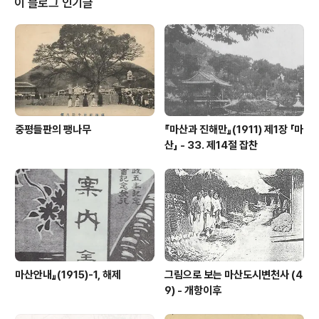
이 블로그 인기글
倉) 때문이었다. 조용했던 포구에 조창이 생기자 정기시장
이 섰고, 전국의 다양한 상품들이 몰려왔다. 조창과 관련있
는 관원은 물론 각지의 상인들도 마산포를 찾았다. 그리고
이들과 마산포 인근주민들의 왕래가 생기면서 자연스럽게
민가가 들어섰다. 동성·중성·..
중평들판의 팽나무
『마산과 진해만』(1911) 제1장 「마
산」 - 33. 제14절 잡찬
마산안내』(1915)-1, 해제
그림으로 보는 마산도시변천사 (4
9) - 개항이후