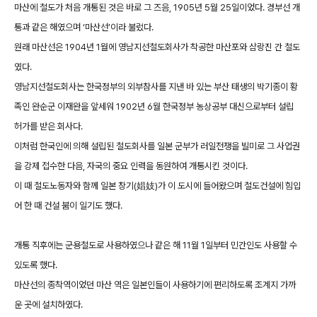
마산에 철도가 처음 개통된 것은 바로 그 즈음, 1905년 5월 25일이었다. 경부선 개
통과 같은 해였으며 ‘마산선’이라 불렀다.
원래 마산선은 1904년 1월에 영남지선철도회사가 착공한 마산포와 삼랑진 간 철도
였다.
영남지선철도회사는 한국정부의 외부참사를 지낸 바 있는 부산 태생의 박기종이 황
족인 완순군 이재완을 앞세워 1902년 6월 한국정부 농상공부 대신으로부터 설립
허가를 받은 회사다.
이처럼 한국인에 의해 설립된 철도회사를 일본 군부가 러일전쟁을 빌미로 그 사업권
을 강제 접수한 다음, 자국의 중요 인력을 동원하여 개통시킨 것이다.
이 때 철도노동자와 함께 일본 창기(娼妓)가 이 도시에 들어왔으며 철도건설에 힘입
어 한 때 건설 붐이 일기도 했다.
개통 직후에는 군용철도로 사용하였으나 같은 해 11월 1일부터 민간인도 사용할 수
있도록 했다.
마산선의 종착역이었던 마산 역은 일본인들이 사용하기에 편리하도록 조계지 가까
운 곳에 설치하였다.