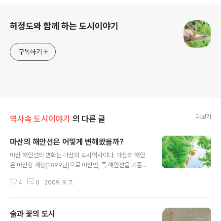
로그 정보
허정도와 함께 하는 도시이야기
구독하기
더보기
역사속 도시이야기
의 다른 글
마산의 해안선은 어떻게 변해왔을까?
글 내용
마산 해안선의 변화는 마산의 도시역사이다. 마산의 해안
은 마산항 개항(1899년)으로 마산만, 즉 해안선을 기준으
로 시가지가 구성되어져왔다. 특정목적을 위한 해안의 매
4
0
2009. 9. 7.
립에는 도시의 근간을 바꾸는 것. 그래서 앞으로도 마산은
개항이후의 지난 110년을 거울삼아 앞으로의 100년을 내
다보아야 함은 마땅하다. 얼마전 국립환경과학원에서 경기
술과 꽃의 도시
해안에서 전남 땅끝마을에 이르는 서해안 지역에 대한 자
글 내용