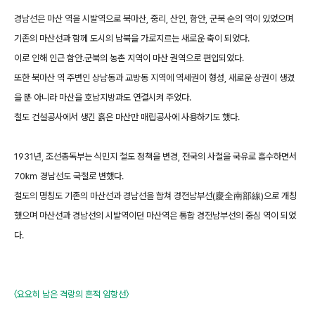
경남선은 마산 역을 시발역으로 북마산, 중리, 산인, 함안, 군북 순의 역이 있었으며
기존의 마산선과 함께 도시의 남북을 가로지르는 새로운 축이 되었다.
이로 인해 인근 함안․군북의 농촌 지역이 마산 권역으로 편입되었다.
또한 북마산 역 주변인 상남동과 교방동 지역에 역세권이 형성, 새로운 상권이 생겼
을 뿐 아니라 마산을 호남지방과도 연결시켜 주었다.
철도 건설공사에서 생긴 흙은 마산만 매립공사에 사용하기도 했다.
1931년, 조선총독부는 식민지 철도 정책을 변경, 전국의 사철을 국유로 흡수하면서
70㎞ 경남선도 국철로 변했다.
철도의 명칭도 기존의 마산선과 경남선을 합쳐 경전남부선(慶全南部線)으로 개칭
했으며 마산선과 경남선의 시발역이던 마산역은 통합 경전남부선의 중심 역이 되었
다.
〈요요히 남은 격랑의 흔적 임항선〉