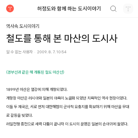
검색하기
허정도와 함께 하는 도시이야기
티스토리
역사속 도시이야기
철도를 통해 본 마산의 도시사
알 수 없는 사용자
2009. 8. 7. 10:54
〈경부선과 같은 해 개통된 철도 마산선〉
1899년 마산은 열강에 의해 개항되었다.
개항장 마산은 러시아와 일본의 야욕이 노골화 되었던 치욕적인 역사 현장이었다.
이들 두 제국은, 서로 먼저 대한해협의 군사적 요충지를 확보하기 위해 마산을 무대
로 갈등을 빚었다.
러일전쟁 종전으로 세력 다툼이 끝나자 이 도시의 운명은 일본의 손아귀에 들었다.