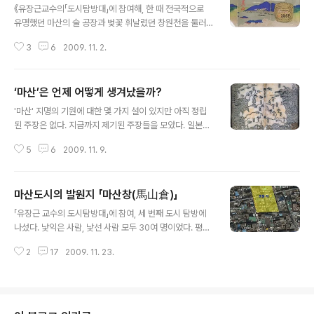
연경관의 특성과 형성 및 변화과정을 연구한 결과 서해안
《유장근교수의「도시탐방대」에 참여해, 한 때 전국적으로
선의 총 길이가 20세기 초에 비해 약 1,400km(약 40%)
유명했던 마산의 술 공장과 벚꽃 휘날렸던 창원천을 둘러
감소한 것으로 드러났다고 한다. 그렇다면 마산시의 해안
보니 일제기 ‘술과 꽃의 도시’로 명성이 높았던 ‘그 옛날 마
선은 (=시가지의 변화)는 어떻게 변해왔을까? 이 변화에
3
6
2009. 11. 2.
산’이 생각나 이 글을 포스팅한다》 특정한 도시를 한두 가
대해 박형규(마산 건축사)의 연구(해방이후 마산시 도시공
지 단어로 정확히 규정 할 수는 없다. 그럼에도 불구하고 어
간구조의 변천과 변화요인에 관한 연구)에..
느 도시건 그 도시 특유의 자연조건과 문화조건을 이용해
‘마산’은 언제 어떻게 생겨났을까?
한마디로 규정하기도 한다. 부산하면 항구, 진해하면 벚꽃,
글 내용
춘천하면 호수 등과 같은 의미다. 이런 관점에서 일제강점
'마산' 지명의 기원에 대한 몇 가지 설이 있지만 아직 정립
기였던 1930년대 경의 마산은 ‘술과 꽃의 도시’였다. - 술
된 주장은 없다. 지금까지 제기된 주장들을 모았다. 일본인
의 도시 마산 - 개항 직후인 1904년 최초로 아즈마(東)양
추방사랑(諏方史郞)은 1926년에 간행한『마산항지』에서
조장이 설립된 이후 꾸준히 성장했던 마산의 양조산업은 1
5
6
2009. 11. 9.
구전으로 내려오던 이야기라고 전제하며 ‘임진왜란(1592
928년에 부산을 제치고 이윽고 국내 지역별 주조생산량에
-1598년) 이후, 각 지역에 전염병이 창궐하여 창원 소재
서 1위를 차지하였다...
오산진(현 산호동 용마고 부근)에도 매일 시체가 산을 이루
마산도시의 발원지 「마산창(馬山倉)」
어 50구, 30구 혹은 20구의 시체가 동시에 묻히는 등 참
글 내용
혹한 상황이 되었다. 살아남은 이 지역의 고로(古老)들이
「유장근 교수의 도시탐방대」에 참여, 세 번째 도시 탐방에
서로 상의하여 유명한 풍수사에게 그 연유와 대책을 묻자
나섰다. 낯익은 사람, 낯선 사람 모두 30여 명이었다. 평안
오산(午山)의 오(午)자에 문제가 많아 이런 일이 일어났으
안과 건너 편 창동 입구에서 걷기 시작해 처음 머문 곳이 마
니 오(午)자 대신 같은 의미인 마(馬)자를 사용하라고 하여
2
17
2009. 11. 23.
산창, 시간은 250년 전 영조 때로 돌아가고 있었다. 조선
오산(午山)을 마산(馬山)이라 개명하게 되고 이때부터 마
시대 이전, 마산포는 고려시대 조창이었던 석두창과 고려
산이란 지명이 생겼..
말 몽고군의 일본정벌 시도로 북적인 적도 했으나 조선시
대 중기에는 조용한 포구였다. 마산포에 다시 사람이 모인
것은 대동미의 수납과 운반을 위한 조창, 즉 마산창(馬山