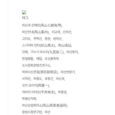
태그
마산과 진해만(馬山と鎭海灣)
마산안내(馬山案內)
이교재
신마산
고지도
무학산
창원
원마산
스기야마 만타(杉山萬太)
馬山港誌
진해
구누기 마사지(九貫政二)
마산항지
한일병합
매립
조선총독부
도시문화콘텐츠연구소
하마다신문점(濱田新聞店)
마산번창기
서익진
허정도
유장근
마산포
오카 요이치(岡庸一)
히라이 아야오(平井斌夫)
박종권
학봉산악회
마산상업회의소(馬山商業會議所)
창원시정연구원
마산