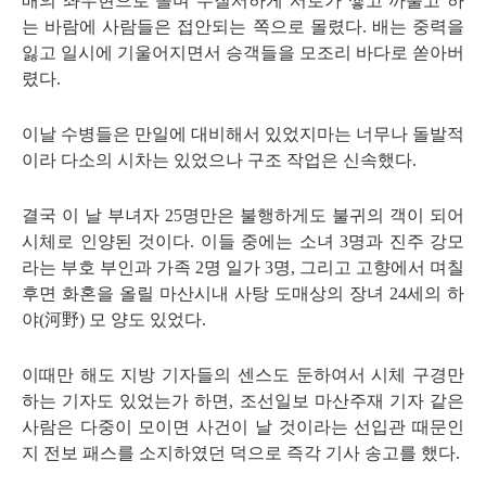
배의 좌우현으로 돌며 무질서하게 서로가 찧고 까불고 하
는 바람에 사람들은 접안되는 쪽으로 몰렸다
.
배는 중력을
잃고 일시에 기울어지면서 승객들을 모조리 바다로 쏟아버
렸다
.
이날 수병들은 만일에 대비해서 있었지마는 너무나 돌발적
이라 다소의 시차는 있었으나 구조 작업은 신속했다
.
결국 이 날 부녀자
25
명만은 불행하게도 불귀의 객이 되어
시체로 인양된 것이다
.
이들 중에는 소녀
3
명과 진주 강모
라는 부호 부인과 가족
2
명 일가
3
명
,
그리고 고향에서 며칠
후면 화혼을 올릴 마산시내 사탕 도매상의 장녀
24
세의 하
야
(
河野
)
모 양도 있었다
.
이때만 해도 지방 기자들의 센스도 둔하여서 시체 구경만
하는 기자도 있었는가 하면
,
조선일보 마산주재 기자 같은
사람은 다중이 모이면 사건이 날 것이라는 선입관 때문인
지 전보 패스를 소지하였던 덕으로 즉각 기사 송고를 했다
.