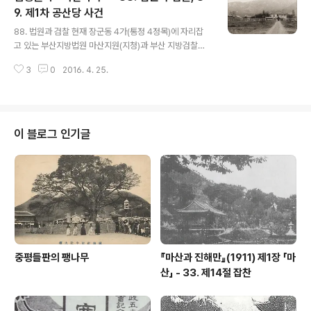
언(堤堰=물을 가두어놓기 위한 둑)을 수산제 혹은 대제
9. 제1차 공산당 사건
글 내용
(大堤)라고도 하였다. 지금은 지형이 모두 바뀌고 비옥한
88. 법원과 검찰 현재 장군동 4가(통정 4정목)에 자리잡
수전 경작지로 화하여 당초의 경역(境域)을 분간하기 곤란
고 있는 부산지방법원 마산지원(지청)과 부산 지방검찰청
하나 하남읍 수산리와 초동면 김포리(金浦里) 사이의 광
마산지청(검사분국)은 당초에는 구마산 시장입구 근처였던
활한 들판을 아직도 국농호 또는 ‘궁노수’라 부르고 있으며
3
0
2016. 4. 25.
속칭 ‘아래학교’(여자보통학교-현 白洸燒酎工場) 언덕에
댓섬(竹島), 자라목(鼈山) 등의 유적도 남..
소재하고 있었던 것인데 1910년(명치43년)에 현위치에
신축 이전했다. 초대 상석판사(上席判事)는 대우가차(大
友歌次), 상석검사(上席檢事)는 복산장병위(福山長兵
衛)였으며 조선인 초대 판사는 고某 씨로 이분이 두 자제
이 블로그 인기글
는 신마산 소재 일인의 심상소학교에 입학하였다. 89. 제1
차 공산당 사건 소위 101명 조선공산당 사건이 신의주에서
변호사를 하던 심유정이란 친일파를 습격한 것이 발단이
되어 경찰은 이들 청년들의 가택을 수사한 결과 사건은 발
로(發露)되고 말았다. 무산자신문(無産者新..
중평들판의 팽나무
『마산과 진해만』(1911) 제1장 「마
산」 - 33. 제14절 잡찬