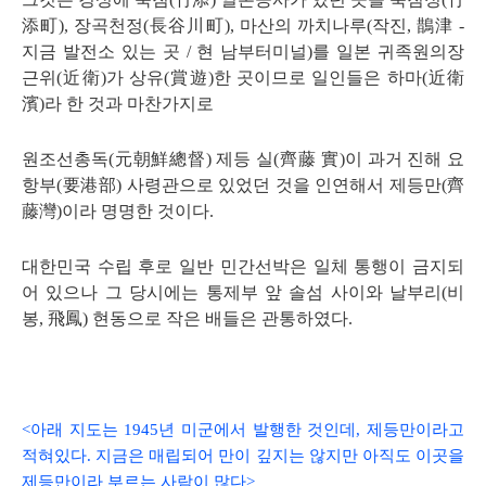
添町
),
장곡천정
(
長谷川町
),
마산의 까치나루
(
작진
,
鵲津
-
지금 발전소 있는 곳
/
현 남부터미널
)
를 일본 귀족원의장
근위
(
近衛
)
가 상유
(
賞遊
)
한 곳이므로 일인들은 하마
(
近衛
濱
)
라 한 것과 마찬가지로
원조선총독
(
元朝鮮總督
)
제등 실
(
齊藤 實
)
이 과거 진해 요
항부
(
要港部
)
사령관으로 있었던 것을 인연해서 제등만
(
齊
藤灣
)
이라 명명한 것이다
.
대한민국 수립 후로 일반 민간선박은 일체 통행이 금지되
어 있으나 그 당시에는 통제부 앞 솔섬 사이와 날부리
(
비
봉
,
飛鳳
)
현동으로 작은 배들은 관통하였다
.
<아래 지도는 1945년 미군에서 발행한 것인데,
제등만이라고
적혀있다. 지금은 매립되어 만이 깊지는 않
지만 아직도 이곳을
제등만이라 부르는 사람이 많다
>