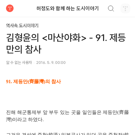
검색하기
허정도와 함께 하는 도시이야기
티스토리
역사속 도시이야기
김형윤의 <마산야화> - 91. 제등
만의 참사
알 수 없는 사용자
2016. 5. 9. 00:00
91.
제등만
(
齊藤灣
)
의 참사
진해 해군통제부 앞 부두 있는 곳을 일인들은 제등만
(
齊藤
灣
)
이라고 하였다
.
그것은 경성에 죽첨
(
竹添
)
일본공사가 있던 곳을 죽첨정
(
竹