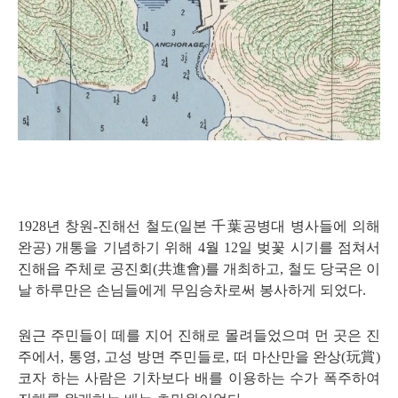
1
928
년 창원
-
진해선 철도
(
일본
千葉
공병대 병사들에 의해
완공
)
개통을 기념하기 위해
4
월
12
일 벚꽃 시기를 점쳐서
진해읍 주체로 공진회
(
共進會
)
를 개최하고
,
철도 당국은 이
날 하루만은 손님들에게 무임승차로써 봉사하게 되었다
.
원근 주민들이 떼를 지어 진해로 몰려들었으며 먼 곳은 진
주에서
,
통영
,
고성 방면 주민들로
,
떠 마산만을 완상
(
玩賞
)
코자 하는 사람은 기차보다 배를 이용하는 수가 폭주하여