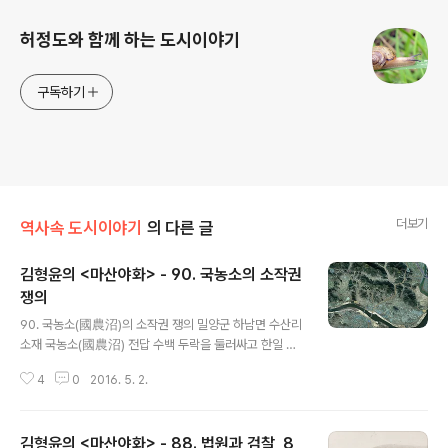
허정도와 함께 하는 도시이야기
구독하기
더보기
역사속 도시이야기
의 다른 글
김형윤의 <마산야화> - 90. 국농소의 소작권
쟁의
글 내용
90. 국농소(國農沼)의 소작권 쟁의 밀양군 하남면 수산리
소재 국농소(國農沼) 전답 수백 두락을 둘러싸고 한일 반
동분자와 소작인 간에 불씨가 튀는 쟁의가 벌어진 일이 있
4
0
2016. 5. 2.
었다. 국농소(國農沼, 옮긴 이 / 송산서원 카페에서 인용)
수산(守山)의 국농소(國農所)는 조선시대 초기의 수산국
둔전(守山國屯田)을 지칭하는 것으로 조선조 후기에는
김형윤의 <마산야화> - 88. 법원과 검찰, 8
수산지(守山池) 또는 국농호(國農湖)라 불렀으며 그 제