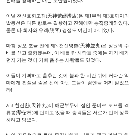
진해를 왕래하는 배는 초만원이었다
.
이날 천신호회조점
(
天神號廻漕店
)
은 제
1
부터 제
3
호까지의
발동선은 다른 항로는 결항하고 진해에만 총집중케하였다
.
물론 타 회사와 유객
(
誘客
)
경쟁도 여간이 아니었다
.
마침 정오 조금 전에 제
3
천신병환
(
天神並丸
)
은 정원의 수
배를 싣고 출항했는데
,
이 배를 탄 사람들 중에는 자기 배가
먼저 가는 것이 기뻐 춤추는 사람들도 있었다
.
이들이 기뻐하고 춤추던 것이 불과 한 시간 뒤에 커다란 악
마에게 휩쓸릴 줄은 신이 아닌 그들이 꿈엔들 어찌 알았으
랴
!
제
3
천신환
(
天神丸
)
이 해군부두에 접안 준비로 로프를 격
류봉
(
擊留棒
)
에 던지고 있을 때 승객들은 서로가 먼저 상륙
하려고 덤볐다
.