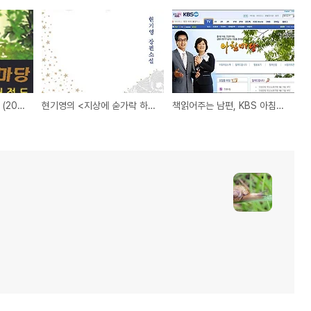
[동영상] KBS 아침마당 (2009년 10월 20일 방송분) "책 읽어주는 남편 허정도"
현기영의 <지상에 숟가락 하나>
책읽어주는 남편, KBS 아침마당 출연