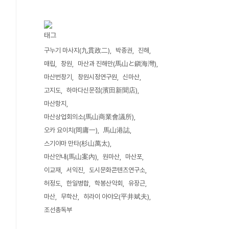
태그
구누기 마사지(九貫政二)
박종권
진해
매립
창원
마산과 진해만(馬山と鎭海灣)
마산번창기
창원시정연구원
신마산
고지도
하마다신문점(濱田新聞店)
마산항지
마산상업회의소(馬山商業會議所)
오카 요이치(岡庸一)
馬山港誌
스기야마 만타(杉山萬太)
마산안내(馬山案內)
원마산
마산포
이교재
서익진
도시문화콘텐츠연구소
허정도
한일병합
학봉산악회
유장근
마산
무학산
히라이 아야오(平井斌夫)
조선총독부