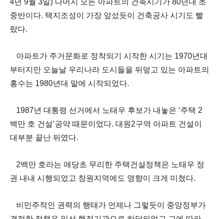
4
년
9
월
3
일
)
나머지 모든 아파트의 건축시기가
80
년대 초
중반이다
.
택지조성이 가장 앞섰듯이 건축공사 시기도 빨
랐다
.
아파트가 주거문화로 정착되기 시작한 시기는
1970
년대
부터지만 오늘날 우리나라 도시들을 뒤덮고 있는 아파트의
홍수는
1980
년대 말에 시작되었다
.
1987
년 대통령 선거에서 노태우 후보가 내놓은
‘
주택
2
백만 호 건설
’
공약 때문이었다
.
대원
2
구역 아파트 건설이
대부분 끝난 뒤였다
.
2
백만 호라는 애당초 무리한 주택건설정책은 노태우 정
권 내내 시행되었고 창원지역에도 영향이 크게 미쳤다
.
비민주적인 권력의 행태가 언제나 그렇듯이 중앙정부가
결정한 정책은 일선 행정기관으로 하달되었고 그에 따라