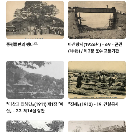
개항은 외국의 여러 문물을 직접 유입되는 계기가 되었고,
이에 따라 일본과 서구의 건축술도 들어왔다. 개항장에 건
설된 일본인 주택들은 당연히 일본 자본에 의해 일본인의
설계와 시공으로 시행되었다. 대부분이 상..
중평들판의 팽나무
마산항지(1926년) - 69 - 곤권
(坤卷) / 제3장 운수 교통기관
『마산과 진해만』(1911) 제1장 「마
『진해』(1912) - 19. 건설공사
산」 - 33. 제14절 잡찬