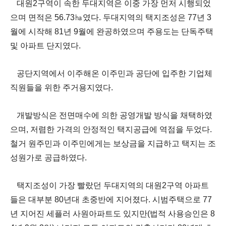
대원
2
구역이 속한 두대지역은 이중 가장 먼저 시행되었
으며 면적은
56.73
㏊
였다
.
두대지역의 택지조성은
77
년
3
월에 시작해
81
년
9
월에 완공하였으며 주용도는 단독주택
및 아파트 단지였다
.
공단지역에서 이주해온 이주민과 공단에 입주한 기업체
직원들을 위한 주거용지였다
.
개발방식은 전면매수에 의한 공영개발 방식을 채택하였
으며
,
저렴한 가격의 안정적인 택지공급에 역점을 두었다
.
철거 원주민과 이주민에게는 보상금을 지급하고 택지는 조
성원가로 공급하였다
.
택지조성이 가장 빨랐던 두대지역의 대원
2
구역 아파트
들은 대부분
80
년대 초중반에 지어졌다
.
시범주택으로
77
년 지어진 세플러 사원아파트도 있지만
(
법적 사용승인은
8