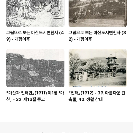
그림으로 보는 마산도시변천사 (4
그림으로 보는 마산도시변천사 (3
9) - 개항이후
2) - 개항이후
『마산과 진해만』(1911) 제1장 「마
『진해』(1912) - 39. 아름다운 건
산」 - 32. 제13절 종교
축물, 40. 생활 상태
의안내