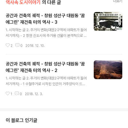
더보기
역사속 도시이야기
의 다른 글
공간과 건축의 궤적 - 창원 성산구 대원동 '꿈
에그린' 재건축 터의 역사 - 3
글 내용
1. 시작하는 글 2. 주거의 변화(대원2구역에 아파트가 들어
서기까지) - 2 창원 신도시에 주거용 건물이 본격적으로 건
설된 시기는 1980년대였다. 대부분 단독주택으로 민간사
2
0
2018. 12. 10.
업자들이 주도한 조적조 2층의 철근콘크리트 구조였으며
한층 혹은 심지어 한층 반 씩 세를 놓을 수 있는 평면구조가
대부분이었다. 임대와 매매를 염두에 두고 지었기 때문에
공간과 건축의 궤적 - 창원 성산구 대원동 '꿈
공간구조나 외형에서 차별성이 보이지 않았다. 아파트 역
시 초기에 공공주택으로 건설한 반송동 주공아파트를 비롯
에그린' 재건축 터의 역사 - 2
글 내용
하여 대기업이 참여해 지은 평범한 것들이었다. 이는 창원
1. 시작하는 글 2. 주거의 변화(대원2구역에 아파트가 들어
만의 문제가 아니라 주택이 대량으로 보급되기 시작한 한
서기까지) - 1 수혈주거로 시작된 인간의 거주양식이 드디
국사회 전체의 일반적인 상황이었다. 1976년 9월 1일 마
어 아파트라는 형식에까지 도달했다. 생활에 필요한 내외
산시가 설치한 창원지구출장소는 1977년 인구 30만 수용
1
0
2018. 12. 3.
조건의 변화에 따라 인간은 달라졌고 인간의 삶을 담았던
(1986년 기준)의 창원 신도시 ..
주거시설의 형식도 변했다. 변화의 가장 큰 요인은 자연조
건과 생산의 수단 및 관계 변화였지만 때로는 정치 사회의
변화가 요인이 되기도 했다. 우리나라의 주거형식이 가장
비약적으로 변한 시기는 소위 근대적 건축술이 등장한 개
이 블로그 인기글
항기와 일제강점기였다. 1876년 강화도조약으로 시작된