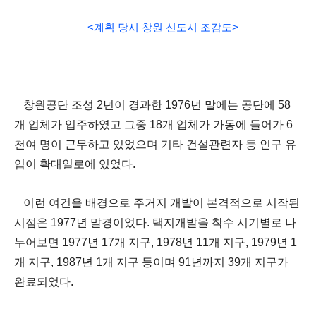
<계
획 당시 창원 신도시 조감도
>
창원공단 조성
2
년이 경과한
1976
년 말에는 공단에
58
개 업체가 입주하였고 그중
18
개 업체가 가동에 들어가
6
천여 명이 근무하고 있었으며 기타 건설관련자 등 인구 유
입이 확대일로에 있었다
.
이런 여건을 배경으로 주거지 개발이 본격적으로 시작된
시점은
1977
년 말경이었다
.
택지개발을 착수 시기별로 나
누어보면
1977
년
17
개 지구
, 1978
년
11
개 지구
, 1979
년
1
개 지구
, 1987
년
1
개 지구 등이며
91
년까지
39
개 지구가
완료되었다
.