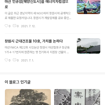
마산 인공섬(해양신도시)을 에너지자립섬으
로
글 내용
이 글은 최근 경남지역의 세 NGO에서 창원시에 공개적으
로 제출한 요청서입니다. 창원시가 개발업체를 공모 중인
마산 앞바다의 인공섬(해양신도시)을 에너지 자립섬으로
0
0
2021. 7. 12.
만들자는 내용입니다. 마산 인공섬을 에너지자립섬으로 개
발 요청 허성무 창원시장이 시청에서 마산 인공섬(해양신
도시)의 개발 방향 비전을 발표하고 있다. (사진=창원시 제
창원시 근대건조물 10호, 가치를 논하다
공) 기후위기는 코로나와 함께 이 시대에 가장 많이 사용하
글 내용
는 말이 됐습니다. 정부와 국회는 한 목소리로 기후위기를
마산YMCA 제22회 시민논단 창원시 마산합포구 장군동
인정하고 적극 대응해야 한다고 주장합니다. 경남도와 창
1가 4-17번지에 현존하는 옛 전기회사 지점장 건물의 보
원시, 도의회와 시의회 역시 기후위기 비상상황을 선언하
전 문제를 두고 지난 3월 12일 창원시 근대건조물심의위
고 탄소 중립을 주장합니다. 그래서 마산의 인공섬인 해양
0
0
2021. 7. 1.
원회가 심의한 뒤 그 가치를 인정해 ‘창원시 근대건조물 제
신도시를 에너지 자립섬으로 개발할 것을 제안합니다. 에
10호’로 결정하였다. 보도에 따르면 참석한 10명의 위원들
너지자립섬이란 신도시 내에서 필요한 에너지를 100..
이 격론을 벌이면서 토론한 결과라고 했다. 앞선 이들이 남
겨 놓은 문화유산의 보존책무는 지금을 사는 우리에게 있
다. 그중 근대기 유산은 도시 형성기의 모습을 알 수 있다는
이 블로그 인기글
점에서 중요성이 크다. 일제가 남긴 건물이라도 마찬가지
다. 근대건조물로 결정된 뒤 이 건물에 대한 명칭이 적절한
가에 대한 논란이 있었다. 전기회사는 맞지만 그 전기회사
가 한일와사전기인지 일한와사전기인지 아니면 경성전기
인지 등에 대한 의견이 분분했다. 건축연..