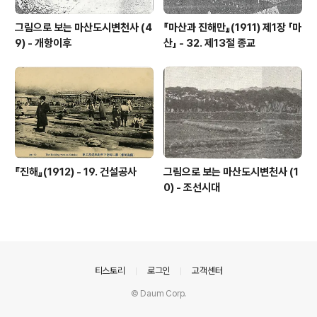
그림으로 보는 마산도시변천사 (4
『마산과 진해만』(1911) 제1장 「마
9) - 개항이후
산」 - 32. 제13절 종교
『진해』(1912) - 19. 건설공사
그림으로 보는 마산도시변천사 (1
0) - 조선시대
의안내
티스토리
로그인
고객센터
© Daum Corp.