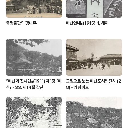
중평들판의 팽나무
마산안내』(1915)-1, 해제
『마산과 진해만』(1911) 제1장 「마
그림으로 보는 마산도시변천사 (2
산」 - 33. 제14절 잡찬
8) - 개항이후