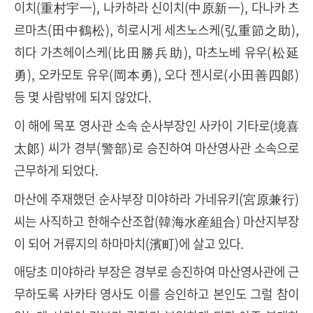
이치(重村宇一), 나카하라 신이치(中原新一), 다나카 츠
르마츠(田中鶴松), 히로시게 세츠노스케(弘重節之助),
히다 가츠헤이스케(比田勝兵助), 마츠노베 유우(松延
勇), 오카모토 유우(岡本勇), 오다 젠시로(小田善四郞)
등 몇 사람밖에 되지 않았다.
이 해에 목포 영사관 소속 순사부장인 사카이 기타로(境喜
太郞) 씨가 경부(警部)로 승진하여 마산영사관 소속으로
근무하게 되었다.
마산에 주재했던 순사부장 미야하라 가네유키(宮原兼行)
씨는 사직하고 한해수산조합(韓海水産組合) 마산지부장
이 되어 거류지의 하마마치(濱町)에 살고 있다.
애당초 미야하라 부장은 경부로 승진하여 마산영사관에 근
무하도록 사카타 영사도 이를 승인하고 본인도 그럴 참이