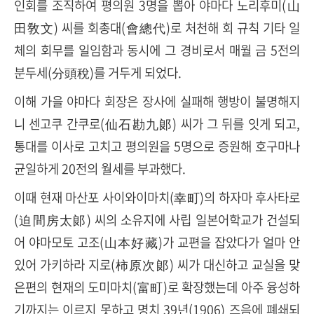
인회를 조직하여 평의원 3명을 뽑아 야마다 노리후미(山
田敎文) 씨를 회총대(會總代)로 처천해 회 규칙 기타 일
체의 회무를 일임함과 동시에 그 경비로서 매월 금 5전의
분두세(分頭稅)를 거두게 되었다.
이해 가을 야마다 회장은 장사에 실패해 행방이 불명해지
니 센고쿠 간쿠로(仙石勘九郞) 씨가 그 뒤를 잇게 되고,
통대를 이사로 고치고 평의원을 5명으로 증원해 호구마나
균일하게 20전의 월세를 부과했다.
이때 현재 마산포 사이와이마치(幸町)의 하자마 후사타로
(迫間房太郞) 씨의 소유지에 사립 일본어학교가 건설되
어 야마모토 고조(山本好藏)가 교편을 잡았다가 얼마 안
있어 가키하라 지로(柿原次郞) 씨가 대신하고 교실을 맞
은편의 현재의 도미마치(富町)로 확장했는데 아주 융성하
기까지는 이르지 못하고 명치 39년(1906) 즈음에 폐쇄되