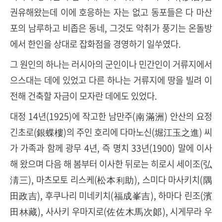
권유해왔는데 이에 호응하는 자는 없고 동포들은 다 마산
포의 남루하고 비좁은 동네, 그것도 악취가 풍기는 온돌방
에서 한인을 상대로 잡화점을 경영하기 일쑤였다.
그 원인의 하나는 러시아의 군인이나 민간인이 거류지에서
으스대는 데에 있었고 다른 하나는 거류지에 땅을 빌려 이
전해 건축할 자금이 모자란 데에도 있었다.
대정 14년(1925)에 작고한 남만주(南滿洲) 안산의 요정
긴초로(銀蝶樓)의 주인 호리에 다마노신(堀江玉之進) 씨
가 가족과 함께 광무 4년, 즉 명치 33년(1900) 말에 이사
해 왔으며 다음 해 봄부터 이사한 뒤로는 히로시 세이조(弘
淸三), 마츠모토 리스케(松本利助), 스미다 마사키치(隅
田政吉), 후쿠나리 미네키치(福成峯吉), 하마다 린조(濱
田林藏), 사사키 우마지로(佐佐木馬次郞), 시게무라 우