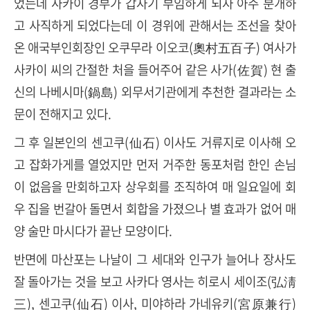
었는데 사카이 경부가 갑자기 부임하게 되자 아주 분개하
고 사직하게 되었다는데 이 경위에 관해서는 조선을 찾아
온 애국부인회장인 오쿠무라 이오코(奧村五百子) 여사가
사카이 씨의 간절한 처을 들어주어 같은 사가(佐賀) 현 출
신의 나베시마(鍋島) 외무서기관에게 추천한 결과라는 소
문이 전해지고 있다.
그 후 일본인의 센고쿠(仙石) 이사도 거류지로 이사해 오
고 잡화가게를 열었지만 먼저 거주한 동포처럼 한인 손님
이 없음을 만회하고자 상우회를 조직하여 매 일요일에 회
우 집을 번갈아 돌면서 회합을 가졌으나 별 효과가 없어 매
양 술만 마시다가 끝난 모양이다.
반면에 마산포는 나날이 그 세대와 인구가 늘어나 장사도
잘 돌아가는 것을 보고 사카다 영사는 히로시 세이조(弘淸
三), 센고쿠(仙石) 이사, 미야하라 가네유키(宮原兼行)