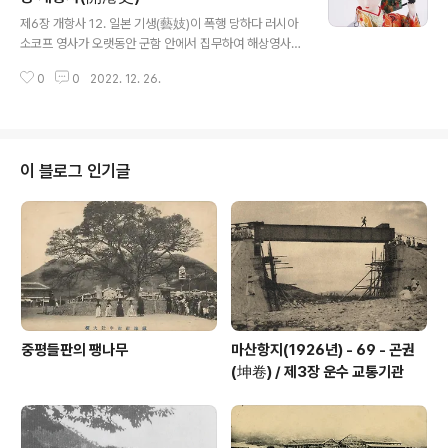
글 내용
가하지 않을 것. 1. 전관지 북쪽 경계성 부근의 교차하는 곳
제6장 개항사 12. 일본 기생(藝妓)이 폭행 당하다 러시아
은 실검(實檢)하고 일본전관지 내에 있는 한국정부 소유지
소코프 영사가 오랫동안 군함 안에서 집무하여 해상영사관
과 교환해야 할 것. 1. 마산포에서의 악한과 무뢰배의 정황
이라 불리었다. 그 후 현재의 혼마치(本町) 4정목에 있는
을 한국인 손에서 수사할 수 있게 정찰원을 상시 배치시킬
0
0
2022. 12. 26.
러시아인 소유의 일식 건축 민가를 빌려 쓰고 있더니, 올해
것. 1. 창원감리서..
3월 중에 현재 다이마치(臺町)의 우리 영사관 남족에 위치
한 소나무 숲 언덕에 신축사업을 설계했다. 건축 재료인 연
와는 작진등 아래 해변가에서 구워내었다. 5월ᅟ하순에 준공
하여 6월 1일에 낙성식을 그 관내에서 치루었다. 이에 앞서
이 블로그 인기글
우리 일본 동포들은 모두 마산포란 누추한 곳에 살고 있었
기에 사카타 영사는 거류지에로의 이주를 권유했다. 이에
호응하여 첫 번째로 거류지에 이주한 이는 술, 차 검도, 궁
도, 생화, 요리, 조원(造園), 바둑 등 각종 기예에 통달한 호
리에 다마노신..
중평들판의 팽나무
마산항지(1926년) - 69 - 곤권
(坤卷) / 제3장 운수 교통기관