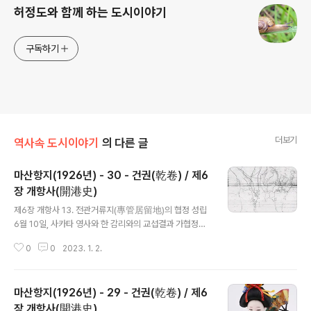
허정도와 함께 하는 도시이야기
구독하기
더보기
역사속 도시이야기
의 다른 글
마산항지(1926년) - 30 - 건권(乾卷) / 제6
장 개항사(開港史)
글 내용
제6장 개항사 13. 전관거류지(專管居留地)의 협정 성립
6월 10일, 사카타 영사와 한 감리와의 교섭결과 가협정이
이루어져 서로 조인해서 교환했다. 〔일본전관거류지 가계
0
0
2023. 1. 2.
약서〕 1. 전관거류지의 연간 조세는 일시적으로 일본정부
소유지에만 부과하도록 한다. 1. 한국정부 소유지 및 민유
지는 예산상 바로 매수할 수가 없으므로 당분간 현상을 유
마산항지(1926년) - 29 - 건권(乾卷) / 제6
지해 다른 외국인에게 팔거나 필려주지 않을 것. 1. 도로 및
구거(溝渠)는 미매수지 전부의 매수가 끝날 때까지 조세를
장 개항사(開港史)