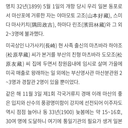
명치 32년(1899) 5월 1일의 개항 당시 우리 일본 동포로
서 마산포에 거류한 자는 야마모토 고조(山本好藏), 스미
다 마사키치(隅田政吉), 하마다 린조(濱田林藏)와 그 외
2~3명에 불과했다.
미곡상인 나가사키(長崎) 현 사족 출신의 마츠바라 하야조
(松原早藏) 씨가 본거를 부산의 친형 마츠바라 도모조(松
原友藏) 씨 집에 두면서 창원읍내에 임시로 살며 가을에
미곡 매출로 왕래하는 일 외에는 부산영사관 마산분관원 2
~3명과 경찰관 2명이 있을 뿐이었다.
같은 해 11월 3일 제1회 각국거류지 경매 이래 마산의 좋
은 입지와 산수의 풍광명미함이 강지에 선전되어 이주자도
역시 점점 늘어나 동 33년(1900) 늦봄에는 약 15~16호,
30여 명에 도달하니 여기에 통일기관의 필요가 생겨 일본