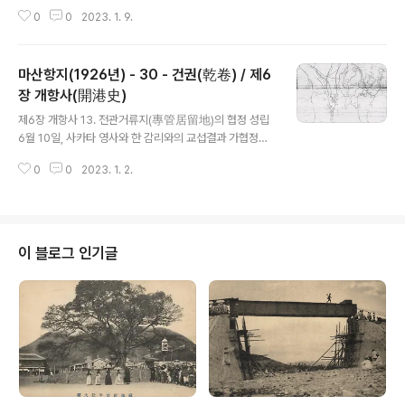
(1899) 5월 1일의 개항 당시 우리 일본 동포로서 마산포
0
0
2023. 1. 9.
에 거류한 자는 야마모토 고조(山本好藏), 스미다 마사키
치(隅田政吉), 하마다 린조(濱田林藏)와 그 외 2~3명에
불과했다. 미곡상인 나가사키(長崎) 현 사족 출신의 마츠
마산항지(1926년) - 30 - 건권(乾卷) / 제6
바라 하야조(松原早藏) 씨가 본거를 부산의 친형 마츠바
라 도모조(松原友藏) 씨 집에 두면서 창원읍내에 임시로
장 개항사(開港史)
글 내용
살며 가을에 미곡 매출로 왕래하는 일 외에는 부산영사관
제6장 개항사 13. 전관거류지(專管居留地)의 협정 성립
마산분관원 2~3명과 경찰관 2명이 있을 뿐이었다. 같은
6월 10일, 사카타 영사와 한 감리와의 교섭결과 가협정이
해 11월 3일 제1회 각국거류지 경매 이래 마산의 좋은 입지
이루어져 서로 조인해서 교환했다. 〔일본전관거류지 가계
와 산수의 풍광명미함이 강지에 선전되어 이주자도 역시
0
0
2023. 1. 2.
약서〕 1. 전관거류지의 연간 조세는 일시적으로 일본정부
점점 늘어나 동 33년(190..
소유지에만 부과하도록 한다. 1. 한국정부 소유지 및 민유
지는 예산상 바로 매수할 수가 없으므로 당분간 현상을 유
지해 다른 외국인에게 팔거나 필려주지 않을 것. 1. 도로 및
구거(溝渠)는 미매수지 전부의 매수가 끝날 때까지 조세를
이 블로그 인기글
가하지 않을 것. 1. 전관지 북쪽 경계성 부근의 교차하는 곳
은 실검(實檢)하고 일본전관지 내에 있는 한국정부 소유지
과 교환해야 할 것. 1. 마산포에서의 악한과 무뢰배의 정황
을 한국인 손에서 수사할 수 있게 정찰원을 상시 배치시킬
것. 1. 창원감리서..