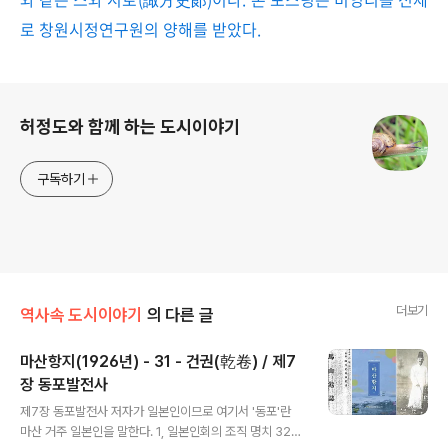
로 창원시정연구원의 양해를 받았다.
로그 정보
허정도와 함께 하는 도시이야기
구독하기
더보기
역사속 도시이야기
의 다른 글
마산항지(1926년) - 31 - 건권(乾卷) / 제7
장 동포발전사
글 내용
제7장 동포발전사 저자가 일본인이므로 여기서 '동포'란
마산 거주 일본인을 말한다. 1, 일본인회의 조직 명치 32년