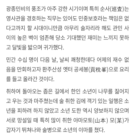
광종민비의 풍조가 아주 강한 시기이며 특히 순사(巡査)는
영사관을 경호하는 직무는 있어도 민중보호라는 책임은 없
다고까지 할 시대이니만큼 아무리 술자리라 해도 관민 사
이의 높은 벽이 엄존해 당소 기대했던 재미는 느끼지 못하
고 달빛을 밟으며 귀가했다.
민간 수십 명이 다음 날, 날씨 쾌청한데다 어제의 재수 없
음을 만회하고자 환주산성 옛터 공세봉(貢稅峯)으로 요리
를 들고 올라간 것이다.
취하여 돌아오는 좁은 길에서 한인 소년이 나무를 짊어지
고 우는 것과 마주쳤는데 술 취한 김에 객기 있는 일행은 소
년을 피하려 하지 않았고 소년 도한 역시 양보하지 않으며
서로 망설일 때 특히 많이 취한 야마모토(山本) 모(某)가
갑자기 뛰쳐나와 술병으로 소년의 이마를 쳤다.