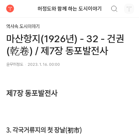
검색하기
허정도와 함께 하는 도시이야기
티스토리
역사속 도시이야기
마산항지(1926년) - 32 - 건권
(乾卷) / 제7장 동포발전사
운무허정도
2023. 1. 16. 00:00
제7장 동포발전사
3. 각국거류지의 첫 장날(初市)