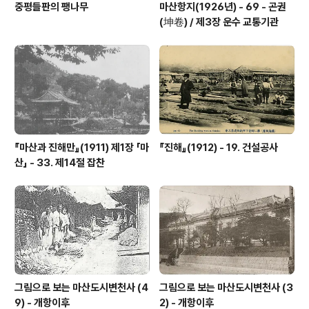
중평들판의 팽나무
마산항지(1926년) - 69 - 곤권
(坤卷) / 제3장 운수 교통기관
『마산과 진해만』(1911) 제1장 「마
『진해』(1912) - 19. 건설공사
산」 - 33. 제14절 잡찬
그림으로 보는 마산도시변천사 (4
그림으로 보는 마산도시변천사 (3
9) - 개항이후
2) - 개항이후