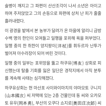
술병이 깨지고 그 파편이 산산조각이 나서 소년은 아이고
하며 주저앉았고 그의 손등으로 파편에 상처 난 피가 줄줄
흘러내렸다.
이 광경을 밭에서 본 농부가 달려가 온 마을에 알리니 금방
수백 명의 한인이 모여들고 일행을 포위해 욕을 퍼부었다.
일행 중의 한 취한이 양지팡이(洋杖)를 휘두르자 난투가
벌어져 아수라장이 되어 버린 것이다.
일행 중의 일부는 포위망을 뚫고 하쿠유(博友) 상회로 피
신했는데 탈출 기회를 잃은 일단은 경작지에서 아직 분투
를 계속해 사태는 심각해졌다.
하쿠유상회는 현 마산포 사이와이마치의 야마모토 구니지
(山本國次) 씨 저택에 있는 2층 건물인데 동 씨와 오카모
토 유우(岡本勇), 부산의 오쿠다 쇼지로(奧田庄次郞) 씨