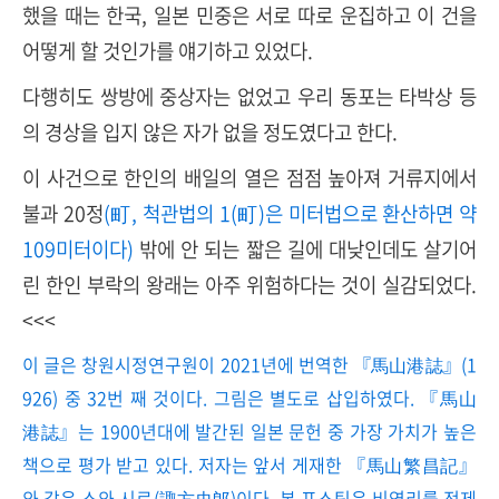
했을 때는 한국, 일본 민중은 서로 따로 운집하고 이 건을
어떻게 할 것인가를 얘기하고 있었다.
다행히도 쌍방에 중상자는 없었고 우리 동포는 타박상 등
의 경상을 입지 않은 자가 없을 정도였다고 한다.
이 사건으로 한인의 배일의 열은 점점 높아져 거류지에서
불과 20정
(町, 척관법의 1(町)은 미터법으로 환산하면 약
109미터이다)
밖에 안 되는 짧은 길에 대낮인데도 살기어
린 한인 부락의 왕래는 아주 위험하다는 것이 실감되었다.
<<<
이 글은 창원시정연구원이 2021년에 번역한 『馬山港誌』(1
926) 중 32번 째 것이다. 그림은 별도로 삽입하였다. 『馬山
港誌』는 1900년대에 발간된 일본 문헌 중 가장 가치가 높은
책으로 평가 받고 있다. 저자는 앞서 게재한 『馬山繁昌記』
와 같은 스와 시로(諏方史郞)이다. 본 포스팅은 비영리를 전제