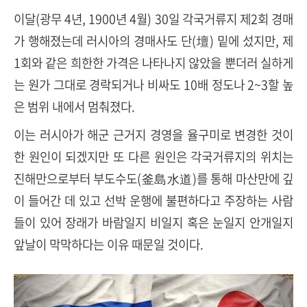
이달(광무 4년, 1900년 4월) 30일 각국거류지 제2회 경매
가 행해졌는데 러시아의 경매사도 단(壇) 밑에 섰지만, 제
1회와 같은 희한한 가격은 나타나지 않았을 뿐더러 실하게
는 원가 그대로 경락되거나 비싸도 10배 정도나 2~3할 높
은 범위 내에서 멈춰졌다.
이는 러시아가 해군 근거지 경영을 율구미로 변경한 것이
한 원인이 되겠지만 또 다른 원인은 각국거류지의 위치는
진해만으로부터 부도수도(釜島水道)를 통해 마산만에 깊
이 들어간 데 있고 선박 운행에 불편하다고 주장하는 사람
들이 있어 장래가 바람일지 비일지 혹은 눈일지 안개일지
앞날이 막막하다는 이유 때문일 것이다.