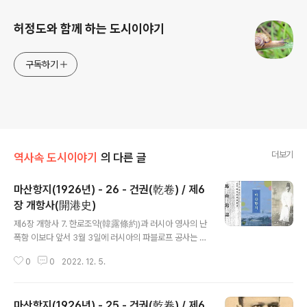
허정도와 함께 하는 도시이야기
구독하기
더보기
역사속 도시이야기
의 다른 글
마산항지(1926년) - 26 - 건권(乾卷) / 제6
장 개항사(開港史)
글 내용
제6장 개항사 7. 한로조약(韓露條約)과 러시아 영사의 난
폭함 이보다 앞서 3월 3일에 러시아의 파블로프 공사는 경
성 정부와 아래와 같은 조약을 체결했다. 1. 한국정부는 새
0
0
2022. 12. 5.
로 개항한 마산포 거류지에서 거리 2리 이내에 있는 율구
미만(栗仇味灣)에 러시아 동양함대를 위한 석탄 저장소
및 해군병원 한 군데를 건설하기로 한다. 2. 러시아는 한국
마산항지(1926년) - 25 - 건권(乾卷) / 제6
에 대해 결코 거제도 및 그 대안 육지와 아울러 부근의 여러