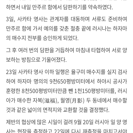
하면서 내일 만주르 함에서 담판하기를 약속하였다.
3일, 사카타 영사는 관계자를 대동하며 서류도 준비하여
만주르 함에 가서 예의를 갖춘 절충 끝에 러시나는 하자마
의 매수지 전부를 승인하게 되었다.
그 후 여러 번의 담판을 거듭하여 마침내 타협하여 서로 양
보하는 방침으로 기울어졌다.
23일 사카타 영사 이하 일행은 율구미 매수지를 실지 검사
하여 하자마 명의의 9천650평방미터에서 하야시 공사가
훈령한 8천500평방미터만큼 뺀 1천150평방미터를, 러시
아가 매수한 자복(滋福), 월영(月影) 두 동네에서 매수할
것과 같은 넓이의 면적지와 교환할 것을 결정했다.
제반의 협상에 많은 시일이 걸려 9월 20일 러시아 일 양 영
사는 현장을 측정하고 22일에 다시 재측정을 마치고서야