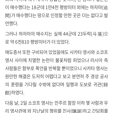
이 매수했다는 18군데 1만4천 평방미터 외에는 하자마(迫
間)가 매수했다는 땅으로 인정할 만한 곳은 더는ᅟ 없다고 발
언했다.
그러나 하자마의 매수지는 실제 44군데 23두락(斗落)으
로 약 6천810 평방미터가 더 있었다.
매도증서 또한 구비되어 있었음에도 사카타 영사와 소코프
영사 사이에 치열한 논란이 불꽃처럼 피었으나 러시아 측
사람들은 함부로 폭언을 반복할 뿐이었으니 사카타 영사는
원만한 해결은 도저히 어렵다고 보고 분연히 주 경성 공사
의 훈령을 기다릴 수밖에 없다며 일행과 도보로 귀관(歸
館)하였다.
다음 날, 2일 소코프 영사는 만주르 함장 이하 몇 사람과 우
리 영사관에 와 지난날의 행위를 진사(陳謝)하고 간담회를