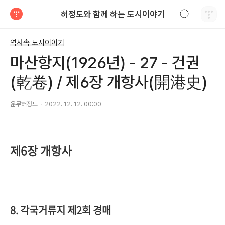
검색하기
허정도와 함께 하는 도시이야기
티스토리
역사속 도시이야기
마산항지(1926년) - 27 - 건권
(乾卷) / 제6장 개항사(開港史)
운무허정도
2022. 12. 12. 00:00
제6장 개항사
8. 각국거류지 제2회 경매