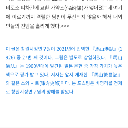
비로소 피차간에 교환 가약조(假約條)가 맺어졌는데 여기
에 이르기까지 격렬한 담판이 무산되지 않을까 해서 내외
민들의 진땀을 흘리게 했다.<<<
이 글은 창원시정연구원이 2021년에 번역한 『馬山港誌』(1
926) 중 27번 째 것이다. 그림은 별도로 삽입하였다. 『馬山
港誌』는 1900년대에 발간된 일본 문헌 중 가장 가치가 높은
책으로 평가 받고 있다. 저자는 앞서 게재한 『馬山繁昌記』
와 같은 스와 시로(諏方史郞)이다. 본 포스팅은 비영리를 전제
로 창원시정연구원의 양해를 받았다.
로그 정보