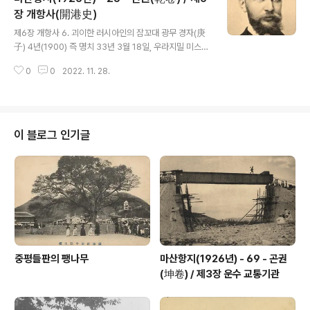
섬에 대해 조차를 요구하지 않는다. 3. 위 지역 내에서는 한
장 개항사(開港史)
글 내용
국은 결코 다른 나라로부터의 조차 요구에 응하지 않을 것
제6장 개항사 6. 괴이한 러시아인의 잠꼬대 광무 경자(庚
이다. 4월 11일 러시아의 마산 주재관 소코프(러시아 외교
子) 4년(1900) 즉 명치 33년 3월 18일, 우라지밀 미스첸
관으로 서울 주재 러시아공사관에서 근무하다가 1900년
코(미센코, 마산포 개항 후 이주한 러시아 상인. 각국거류지
3월 마산포 주재 러시아 부영사로 부임하였다. 마산포에
0
0
2022. 11. 28.
내의 대지주의 한 사람으로 신동공사(紳董公社, munici
상주하면서 대한제국 남부..
pal office) 의원으로 선출되었다. 러시아 군함과 수병에
대한 잡화 및 식료품 소매를 하면서 거류지의 토목 건축 등
의 공사 청부도 추진했다.)라는 러시아인이 느닷없이 나타
나 현 마산포 사이와이마치(幸町)에 있는, 러시아 해군 식
이 블로그 인기글
량품 조달을 하는 오카모도 유우(岡本勇) 씨 집에 머물렀
다. 그 사람이 말하는 것은 너무 크게 부풀러지기도 하고 혹
은 시시콜콜하기도 하여 믿을 수 없는 것이었으나 다음의
일절만은 당시 러시아인이 반도를 삼켜버리려는 꿈을 꾸고
있었다는 소..
중평들판의 팽나무
마산항지(1926년) - 69 - 곤권
(坤卷) / 제3장 운수 교통기관