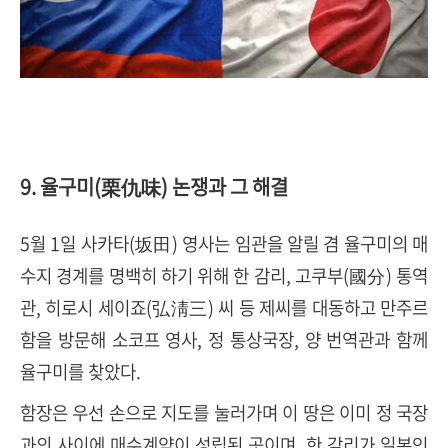
9. 율구미(栗仇味) 논쟁과 그 해결
5월 1일 사카타(坂田) 영사는 임관을 알릴 겸 율구미의 매
수지 경계를 명백히 하기 위해 한 감리, 고쿠부(國分) 통역
관, 히로시 세이죠(弘淸三) 씨 등 제씨를 대동하고 만주르
함을 방문해 소코프 영사, 정 통상국장, 양 번역관과 함께
율구미를 찾았다.
함장은 우선 손으로 지도를 눌러가며 이 땅은 이미 정 국장
과의 사이에 매수계약이 성립된 곳이며, 한 감리가 일본인