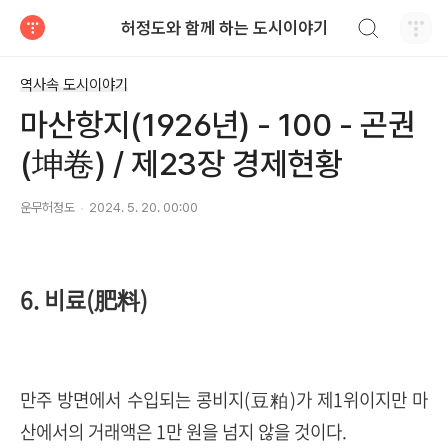
검색하기
허정도와 함께 하는 도시이야기
티스토리
역사속 도시이야기
마산항지(1926년) - 100 - 곤권
(坤卷) / 제23장 경제현황
운무허정도
2024. 5. 20. 00:00
6. 비료(肥料)
만주 방면에서 수입되는 콩비지(豆粕)가 제1위이지만 마
산에서의 거래액은 1만 원을 넘지 않을 것이다.