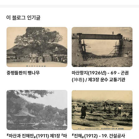
5명을 제3자로 한 지정특약을 맺었다. 이에 대항하는 라이
징선(Rising Sun)이란 영국석유조합이 있어 다마노 히데
요시(玉野秀吉), 유아사 시게타로(湯淺繁太郞) 씨가 경
이 블로그 인기글
영에 참여하고 있다. 그 판로는 마산미유조합이 특약한 지
역에서 진해만 뺀 전부와 함안, 칠원을 더한 지방에 제3자
인 특약점을 두어 서로 경쟁을 벌이고 있다. 판매수량은 비
밀스러운 탓에 여기에 명시하기는 어렵지만, 가격은 미국
석유의 경우 송표(松票) ..
중평들판의 팽나무
마산항지(1926년) - 69 - 곤권
(坤卷) / 제3장 운수 교통기관
『마산과 진해만』(1911) 제1장 「마
『진해』(1912) - 19. 건설공사