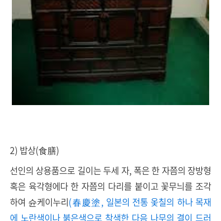
2) 밥상(食膳)
선인의 상용품으로 길이는 두세 자, 폭은 한 자쯤의 장방형
혹은 육각형에다 한 자쯤의 다리를 붙이고 꽃무늬를 조각
하여 슌케이누리
(春慶塗, 일본의 전통 옻칠의 하나 목재
에 노란색이나 붉은색으로 착색한 다음 나무의 결이 드러