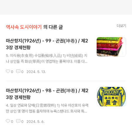
더보기
역사속 도시이야기
의 다른 글
마산항지(1926년) - 99 - 곤권(坤卷) / 제2
3장 경제현황
글 내용
5. 의식용(衣食用) 수입품(輸移入品) 1) 비단(綾緞) 지
나 상인들 즉 화상(華商)이 영업하는 품목이다. 이를 다루
는 점포가 마산포에 수많이 있지만 그 수입량은 도무지 알
0
0
2024. 5. 13.
수가 없다. 또한 종류와 고객의 교섭 나름이란 면도 있지만
내지인 기모노 가게보다 약간 싸다고 한다. 원래 지나 상인
은 선인 상인과 마찬가지로 그 고객을 보고 가격을 부르는
마산항지(1926년) - 98 - 곤권(坤卷) / 제2
버릇이 있어서 만연(然)하게 살 때는 보기만 좋고 질이 좋
지 않은 것을 사게 되니 비싼 돈을 내고 화를 당하는 우려가
3장 경제현황
글 내용
있으니 조심해야 할 것이다. 2) 카네킨(金巾) 포르투칼어
4. 일상 연료와 담배(日需燃喫料) 1) 석유 마산포의 유력
의 카네킨(カネクイン)에서 나온 말인데 일종의 면포다.
한 상인 몇 명이 협동 출자하여 뉴욕스탠다드 회사와 특약
대개가 영국령 홍콩제이며 오사카에서 당 지방에 재수입된
을 맺어 석유, 휘발유, 기계유 및 양초 등의 도매 목적으로
것으로 선인이 항상 입는 백의(白衣)의 원료가 된다. 그 수
0
0
2024. 5. 6.
마산미유조합(馬山米油組合)을 설립하고 이어서 중매상
요자는 매년 음력 8..
으로 마산, 진해, 진동, 군북, 진영, 창원 등의 확실한 상인 3