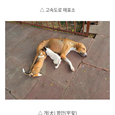
△ 고속도로 매표소
△ 개(犬) 평안(平安)