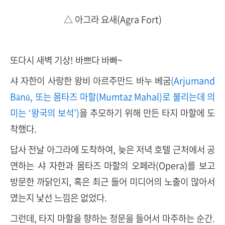
△ 아그라 요새(Agra Fort)
또다시 새벽 기상! 바쁘다 바빠~
샤 자한이 사랑한 왕비 아르주만드 바누 베굼
(Arjumand
Bānū, 또는 몸타즈 마할(Mumtaz Mahal)로 불리는데 의
미는 ‘왕국의 보석’)
을 추모하기 위해 만든 타지 마할에 도
착했다.
답사 전날 아그라에 도착하여, 늦은 저녁 호텔 근처에서 공
연하는 샤 자한과 몸타즈 마할의 오페라(Opera)를 보고
방문한 까닭인지, 혹은 최근 들어 미디어의 노출이 많아서
였는지 낯선 느낌은 없었다.
그런데, 타지 마할을 향하는 정문을 들어서 마주하는 순간.