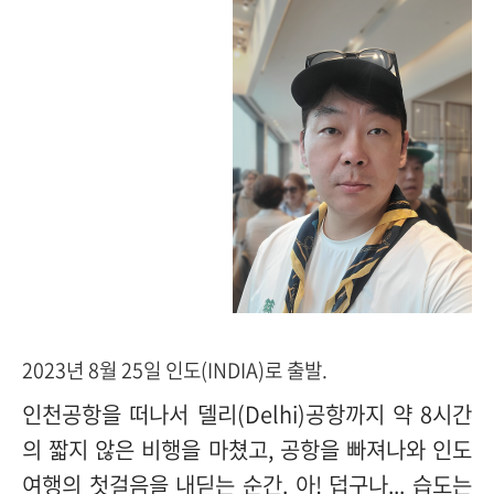
20
23년 8월 25일 인도(INDIA)로 출발.
인천공항을 떠나서 델리
(Delhi)
공항까지 약
8
시간
의 짧지 않은 비행을 마쳤고
,
공항을 빠져나와 인도
여행의 첫걸음을 내딛는 순간
.
아
!
덥구나
...
습도는