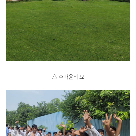
△ 후마윤의 묘