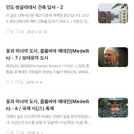
인도·방글라데시 건축 답사 - 2
글 내용
이 글은 건축사신문 제293호에 게재된 원고입니다. 202
3 경남건축사회 해외 건축물 답사기 최유나 ㅣ사람인 건축
사사무소 바라나시에서 다카까지 8월 27일 타지마할의 감
0
0
2023. 12. 13.
동이 채 가시기도 전 인도에서 가장 오래된 도시 중 하나이
자, 힌두교에서 가장 신성시 하는 도시인 바라나시에 도착
했다. 바라나시에 도착하여 호텔에서 짐을 풀고 릭샤를 타
꽃과 미녀의 도시, 콜롬비아 메데진(Medelli
고 갠지스 강의 가트에서 행해지고 있는 영혼을 달래는 의
식인 아르띠푸자를 보러 갔다. 우리가 타고 간 릭샤는 한국
n) - 7 / 보테로의 도시
글 내용
말로 인력거로, 바퀴의 동력원이 사람이고, 자전거 뒤에 두
페르난도 보테로(Fernando Botero / 1932~ ) 일정 중
명 정도가 앉을 수 있는 자리가 있다. 앉을 수 있는 자리가
틈을 내 메데진 사람들의 자부심 미술가 페르난도 보테로(F
높아서 걸어갈 때보다 주변이 더 잘 보이고, 차가 들어가지
ernando Botero)를 감상했다. 보테로(Fernando Bot
못하는 좁은 길도 갈 수 있었다. 릭샤꾼의 땀에 젖은 뒷모습
1
0
2019. 9. 9.
ero)는 콜롬비아의 화가이자 조각가이다. 투우사 양성학
을 보고 있으면 미안한 감..
교를 졸업했지만 16살 때 메델린 미술연구소 전시회 출품
을 시작으로 화가의 길을 걸었다. 피렌체의 아카데미아 산
꽃과 미녀의 도시, 콜롬비아 메데진(Medelli
마르코, 보고타의 국립미술대학에서 공부하였다. 부풀려진
인물과 독특한 양감이 드러나는 정물 등을 통해 특유의 유
n) - 6 / 국제 시(詩) 축제
글 내용
머감각과 남미의 정서를 표현한다는 평가를 받고 있다. 과
아래의 글은 도시연구자 박용남 선생의 글을 참조하였습니
장된 인체 비례와 뚱뚱한 모습으로 묘사된 인물 그림으로
다. 시(詩)가 도시를 살릴 수 있을까? 시인(혹은 시)을 매개
유명하며 모나리자를 패러디한 아래 그림은 보테로의 대표
로 개최되는 축제는 국내에도 많다. 축제 분위기는 대부분
작이다. / 위키백과 보테로의 말이다. "예술은 일상의 고됨
0
0
2019. 9. 2.