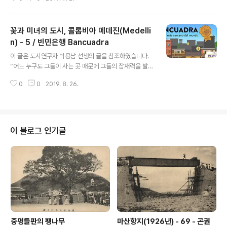
서정적이다. 하지만 메데진의 ‘국제 시(詩) 축제(Internati
으로부터 영혼..
onal Poetry Festival of Medellín)’는 성격이 많이 다
르다. 메데진의 ‘국제 시 축제’는 콜롬비아, 특히 메데진에
꽃과 미녀의 도시, 콜롬비아 메데진(Medelli
서 일어나는 정치적 폭력과 증오에 대한 항의로 시작되었
다. 앞 포스팅에서도 말했지만, 1990년대 초 메데진은 정
n) - 5 / 빈민은행 Bancuadra
글 내용
치 테러 및 범죄 집단 간의 투쟁에서 발생하는 폭력에 의한
이 글은 도시연구자 박용남 선생의 글을 참조하였습니다.
공포가 사회를 짓눌렀다. 주말 한 번에 약 100명이 살해 되
“어느 누구도 그들이 사는 곳 때문에 그들의 잠재력을 발휘
고, 오후 8시 이후에는 군대가 사회를 통제하는 야간 통행
할 기회를 거절당해서는 안 된다.” 이 슬로건으로 하층민들
금지 등으로 인해 도시와 농촌 할 것 없이 나..
0
0
2019. 8. 26.
의 주거문제를 해결하기 위해 설립된 런던의 주거복지재단
L&Q(London and Quadrant)을 방문했을 때 가장 와
닿았던 사업이 ‘금융과 함께 만든 자활펀드’였다. 이와 비슷
한 사례가 메데진에도 있다. 하지만 메데진의 경우는 시작
이 런던 L&Q와는 좀 다르다. '꽃과 미녀의 도시'라지만 메
이 블로그 인기글
데진은 가난한 사람들이 많기로도 유명하다. 늘 그렇듯 가
난한 사람들은 고금리 이잣돈을 쓴다. 이 포스팅은 메데진
시 정부가 이 문제에 대응하는 한 사례이다. 2017년 메데
진 시 정부는 가난한 시민들이 조직범죄와 연관된 대출 사
기꾼들에게 의존해..
중평들판의 팽나무
마산항지(1926년) - 69 - 곤권