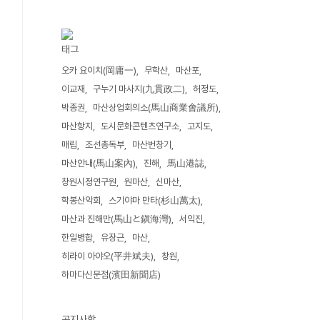
태그
오카 요이치(岡庸一)
무학산
마산포
이교재
구누기 마사지(九貫政二)
허정도
박종권
마산상업회의소(馬山商業會議所)
마산항지
도시문화콘텐츠연구소
고지도
매립
조선총독부
마산번창기
마산안내(馬山案內)
진해
馬山港誌
창원시정연구원
원마산
신마산
학봉산악회
스기야마 만타(杉山萬太)
마산과 진해만(馬山と鎭海灣)
서익진
한일병합
유장근
마산
히라이 아야오(平井斌夫)
창원
하마다신문점(濱田新聞店)
공지사항