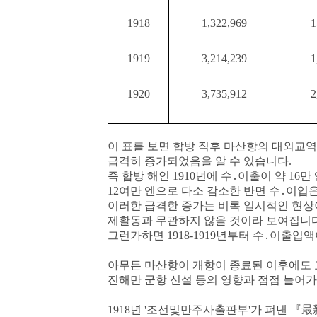
1918
1,322,969
1
1919
3,214,239
1
1920
3,735,912
2
이 표를 보면
합방 직후 마산항의 대외교역
급격히 증가되었음을 알 수 있습니다.
즉 합방 해인 1910년에 수․이출이 약 16만
12여만 엔으로 다소 감소한 반면 수․이입은
이러한 급격한 증가는 비록 일시적인 현상
제활동과 무관하지 않을 것이라 보여집니다
그런가하면 1918-1919년부터 수․이출
아무튼 마산항이 개항이 종료된 이후에도 
진해만 군항 신설 등의 영향과 점점 늘어
1918년 '조선및만주사출판부'가 펴낸
『最