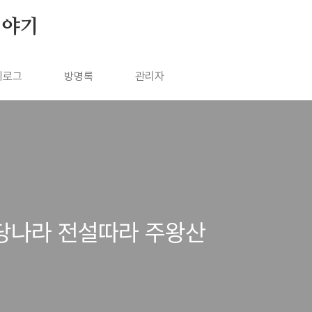
이야기
치로그
방명록
관리자
국 당나라 전설따라 주왕산