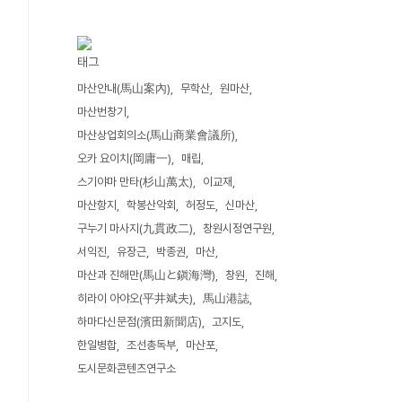
태그
마산안내(馬山案內)
무학산
원마산
마산번창기
마산상업회의소(馬山商業會議所)
오카 요이치(岡庸一)
매립
스기야마 만타(杉山萬太)
이교재
마산항지
학봉산악회
허정도
신마산
구누기 마사지(九貫政二)
창원시정연구원
서익진
유장근
박종권
마산
마산과 진해만(馬山と鎭海灣)
창원
진해
히라이 아야오(平井斌夫)
馬山港誌
하마다신문점(濱田新聞店)
고지도
한일병합
조선총독부
마산포
도시문화콘텐츠연구소