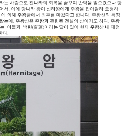
도라는 사람으로 진나라의 회복을 꿈꾸며 반역을 일으켰으나 당
어서, 이에 당나라 왕이 신라왕에게 주왕을 잡아달라 요청하
 에 의해 주왕굴에서 최후를 마쳤다고 합니다.
주왕산
의 특징
따왔는데,
주왕산
은 주왕과 관련된
전설
의 산이기도 하다. 주왕
라는 아들과 백련(百蓮)이라는 딸이 있어 현재
주왕산
내 대전
한다.