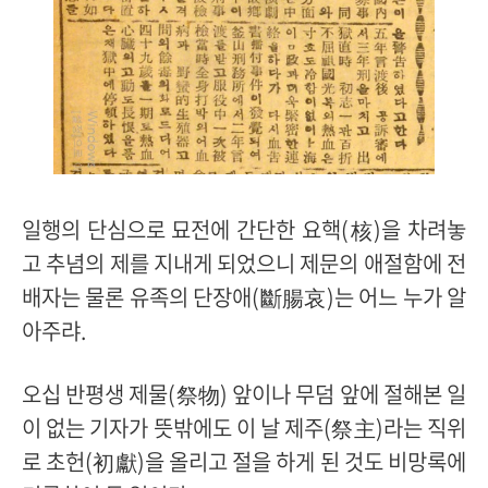
일행의 단심으로 묘전에 간단한 요핵(核)을 차려놓
고 추념의 제를 지내게 되었으니 제문의 애절함에 전
배자는 물론 유족의 단장애(斷腸哀)는 어느 누가 알
아주랴.
오십 반평생 제물(祭物) 앞이나 무덤 앞에 절해본 일
이 없는 기자가 뜻밖에도 이 날 제주(祭主)라는 직위
로 초헌(初獻)을 올리고 절을 하게 된 것도 비망록에