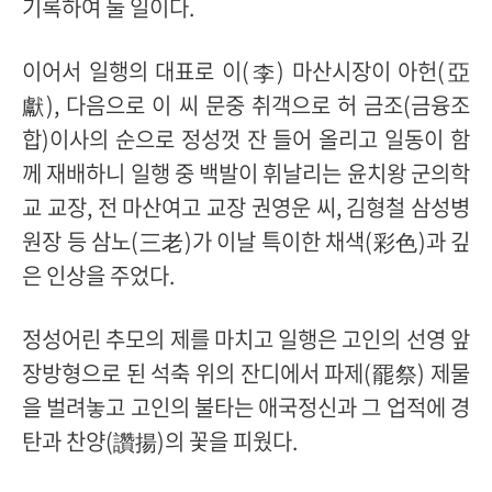
기록하여 둘 일이다.
이어서 일행의 대표로 이(李) 마산시장이 아헌(亞
獻), 다음으로 이 씨 문중 취객으로 허 금조(금융조
합)이사의 순으로 정성껏 잔 들어 올리고 일동이 함
께 재배하니 일행 중 백발이 휘날리는 윤치왕 군의학
교 교장, 전 마산여고 교장 권영운 씨, 김형철 삼성병
원장 등 삼노(三老)가 이날 특이한 채색(彩色)과 깊
은 인상을 주었다.
정성어린 추모의 제를 마치고 일행은 고인의 선영 앞
장방형으로 된 석축 위의 잔디에서 파제(罷祭) 제물
을 벌려놓고 고인의 불타는 애국정신과 그 업적에 경
탄과 찬양(讚揚)의 꽃을 피웠다.