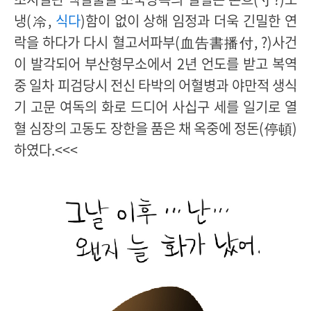
냉(冷,
식다
)함이 없이 상해 임정과 더욱 긴밀한 연
락을 하다가 다시 혈고서파부(血告書播付, ?)사건
이 발각되어 부산형무소에서 2년 언도를 받고 복역
중 일차 피검당시 전신 타박의 어혈병과 야만적 생식
기 고문 여독의 화로 드디어 사십구 세를 일기로 열
혈 심장의 고동도 장한을 품은 채 옥중에 정돈(停頓)
하였다.<<<