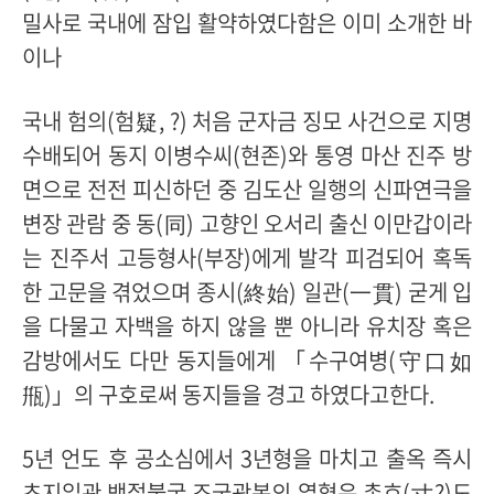
밀사로 국내에 잠입 활약하였다함은 이미 소개한 바
이나
국내 험의(험疑, ?) 처음 군자금 징모 사건으로 지명
수배되어 동지 이병수씨(현존)와 통영 마산 진주 방
면으로 전전 피신하던 중 김도산 일행의 신파연극을
변장 관람 중 동(同) 고향인 오서리 출신 이만갑이라
는 진주서 고등형사(부장)에게 발각 피검되어 혹독
한 고문을 겪었으며 종시(終始) 일관(一貫) 굳게 입
을 다물고 자백을 하지 않을 뿐 아니라 유치장 혹은
감방에서도 다만 동지들에게 「수구여병(守口如
甁)」의 구호로써 동지들을 경고 하였다고한다.
5년 언도 후 공소심에서 3년형을 마치고 출옥 즉시
초지일관 백절불굴 조국광복의 열혈은 촌흐(寸?)도