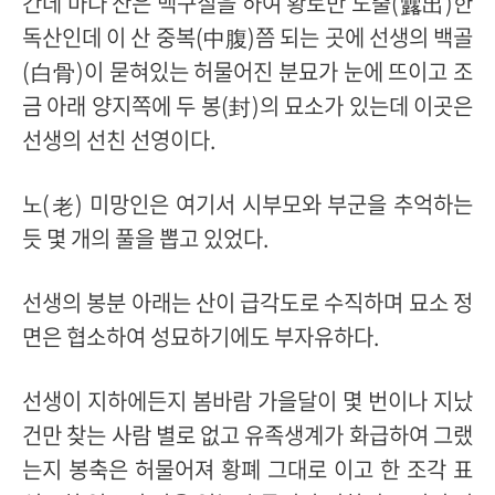
간데 마다 산은 백구질을 하여 황토만 노출(露出)한
독산인데 이 산 중복(中腹)쯤 되는 곳에 선생의 백골
(白骨)이 묻혀있는 허물어진 분묘가 눈에 뜨이고 조
금 아래 양지쪽에 두 봉(封)의 묘소가 있는데 이곳은
선생의 선친 선영이다.
노(老) 미망인은 여기서 시부모와 부군을 추억하는
듯 몇 개의 풀을 뽑고 있었다.
선생의 봉분 아래는 산이 급각도로 수직하며 묘소 정
면은 협소하여 성묘하기에도 부자유하다.
선생이 지하에든지 봄바람 가을달이 몇 번이나 지났
건만 찾는 사람 별로 없고 유족생계가 화급하여 그랬
는지 봉축은 허물어져 황폐 그대로 이고 한 조각 표