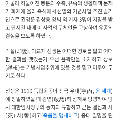
아울러 허물어진 봉분의 수축, 유족의 생활대책 문제
가 화제에 올라 즉석에서 선열의 기념사업 추진 발기
인으로 권영운 김상용 양씨 외 기자 3명이 지명을 받
고 단시일 내에 이 사업의 구체안을 구상하여 유종의
결실을 보도록 하였다.
각설(却說), 이교재 선생은 어떠한 경로를 밟고 어떠
한 결과를 맺었는가 우선 윤곽만을 소개하고 상보
(詳報)는 기념사업추위에 있을 것을 믿고 미루어 두
기로 한다.
선생은 1919 독립운동이 전국 우내(宇內,
온 세계
)
에 창일하였을 때 감연(敢然)히 상해로 망명하여 당
시 대한임시정부의 동지와 규합하고 굳은 결심과 사
(死) 서(誓)하고(
죽음을 맹세하고
) 중대 밀명을 띈