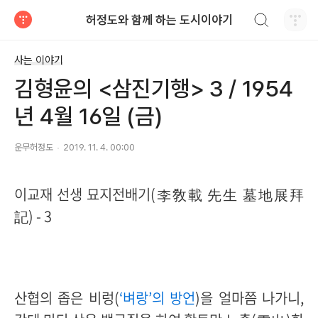
검색하기
허정도와 함께 하는 도시이야기
티스토리
사는 이야기
김형윤의 <삼진기행> 3 / 1954
년 4월 16일 (금)
운무허정도
2019. 11. 4. 00:00
이교재 선생 묘지전배기(李敎載 先生 墓地展拜
記) - 3
산협의 좁은 비렁(
‘벼랑’의 방언
)을 얼마쯤 나가니,