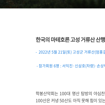
한국의 마테호른 고성 거류산 산
- 2022년 5월 21일(토) 고성군 거류산(엄
- 참가회원 6명 : 서익진·신삼호(차량)·손
학봉산악회는 100대 명산 탐방의 야심찬
100산은 커녕 50산도 아직 못해 힘이 있