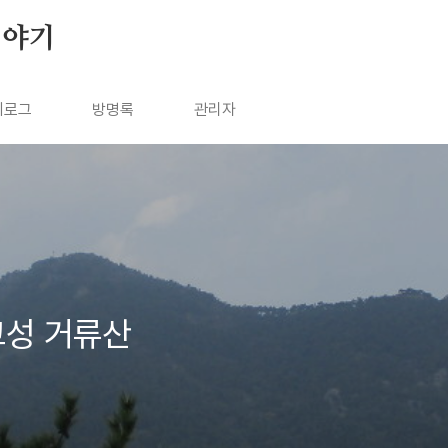
이야기
치로그
방명록
관리자
 고성 거류산