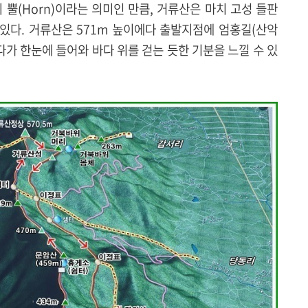
e)의 뿔(Horn)이라는 의미인 만큼, 거류산은 마치 고성 들판
 있다. 거류산은 571m 높이에다 출발지점에 엄홍길(산악
다가 한눈에 들어와 바다 위를 걷는 듯한 기분을 느낄 수 있