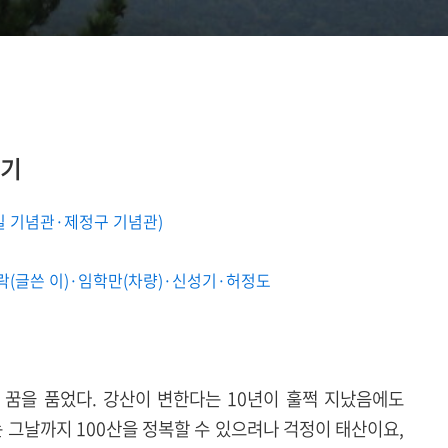
행기
홍길 기념관·제정구 기념관)
상락(글쓴 이)·임학만(차량)·신성기
·
허정도
 꿈을 품었다. 강산이 변한다는 10년이 훌쩍 지났음에도
는 그날까지 100산을 정복할 수 있으려나 걱정이 태산이요,