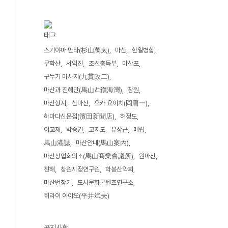
태그
스기야마 만타(杉山萬太)
마산
한일병합
무학산
서익진
조선총독부
마산포
구누기 마사지(九貫政二)
마산과 진해만(馬山と鎭海灣)
창원
마산항지
신마산
오카 요이치(岡庸一)
하마다신문점(濱田新聞店)
허정도
이교재
박종권
고지도
유장근
매립
馬山港誌
마산안내(馬山案內)
마산상업회의소(馬山商業會議所)
원마산
진해
창원시정연구원
학봉산악회
마산번창기
도시문화콘텐츠연구소
히라이 아야오(平井斌夫)
공지사항