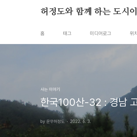
본문 바로가기
허정도와 함께 하는 도시
홈
태그
미디어로그
위
사는 이야기
한국100산-32 : 경남
by 운무허정도
2022. 6. 3.