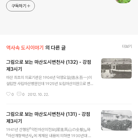
구독하기
더보기
역사속 도시이야기
의 다른 글
그림으로 보는 마산도시변천사 (132) - 강점
제3시기
글 내용
마산 최초의 의료기관은 1904년 덕영오일(德永吾一)이
설립한 사립마산병원인데 1925년 도립마산의원으로 변경
된 이후 1926년 신축하여 현재의 위치로 이전했습니다.
0
0
2012. 10. 22.
다음 사진입니다. 1941년 당시 마산의사회 회원은 12명이
었습니다. 이 중 한국인이 운영하는 의원은 삼성의원․학산
의원․순천의원과 창동의 동인의원․중앙의원․평안안과의원
그림으로 보는 마산도시변천사 (131) - 강점
과 중성동의 대동의원 그리고 수산의원․삼광의원 등 9개의
의원이 있었습니다. 일본인 의사가 경영한 의원은 대곡(大
제3시기
글 내용
谷)․전원(前原)․수상(水上)의원 등 3개소였습니다. 강점
1941년 간행된『약진마산의전모(躍進馬山の全貌)』와
말기 마산의 치과의사는 한국인이 4명이었으며 일본인 치
『마산개항백년사』에 게재된 내용에 의하면 1930년대 마