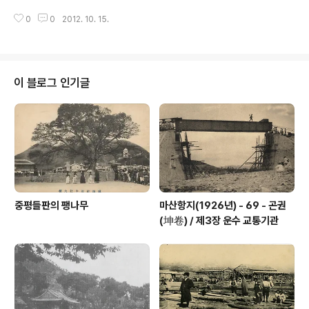
과도 이와 비슷했는데 한국인이 경영하는 치과에 환자가
산의 교육기관은 공립으로 마산공립중학교․마산공립상업
많았다고 합니다. 강점 말기, 마산에도 방송국이 설립되었
0
0
2012. 10. 15.
학교․마산공립고등여학교가 있었습니다. 반면 사립으로는
습니다. 조선방송협회에서 노비산에 자리잡고 있던..
창신․호신․의신학교․마산노동야학교 등이 있었으며 초등교
육기관으로서 마산공립심상고등소학교․마산성호공립심상
소학교․마산완월공립심상소학교가 있었습니다. 유아교육
기관으로는 사립마산유치원과 사립대자유치원 등 몇 개의
이 블로그 인기글
시설이 있었으며 종교기관에서 사회교육차원에서 행한 교
육시설도 있었습니다. 현 마산고등학교의 전신인 마산공립
중학교는 1936년 개설하였으며 입학생의 대다수가 일본
인이었습니다. 한국인 학생은 친일파 자제이거나 성적이
우수한 극소수의 학생만 입학할 수 있었습니다. 반면 마산
상업고등학교를 거쳐 몇 년 전..
중평들판의 팽나무
마산항지(1926년) - 69 - 곤권
(坤卷) / 제3장 운수 교통기관