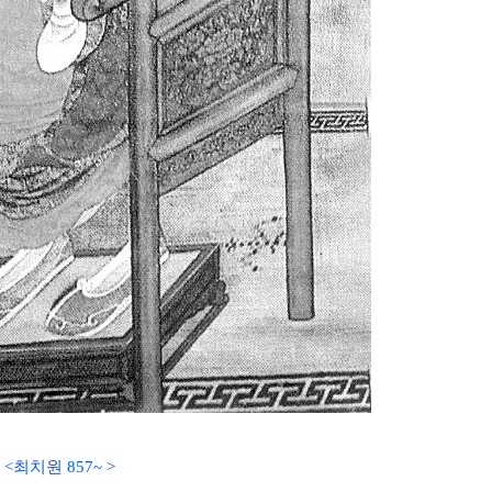
<최치원 857~ >