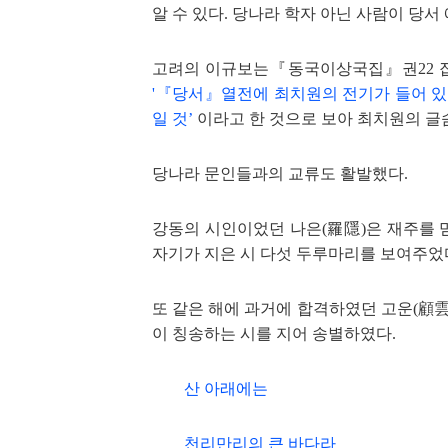
알 수 있
다.
당나라 학자 아닌 사람이 당서
고려의 이규보는『동국이상국집』권
22
'『당서』열전에 최치원의 전기가 들어 
일 것’
이라고 한 것으로 보
아 최치원의 글
당나라 문인들과의 교류도 활발했다.
강동의 시인이었던 나은(羅隱)은 재
주를 
자기가 지은
시 다섯 두루마리를 보여주었
또 같은 해에 과거에 합격하였던 고운(顧雲
이 칭송하는 시를
지어 송별하였다.
산 아래에는
천리만리의 큰 바다라