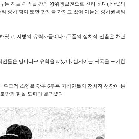
규는 진골 귀
족들 간의 왕위쟁탈전으로 신라 하대(下代)의
의 정치 참여 또한 한계를
가지고 있어 이들은 정치권력의
하였고, 지방의
유력자들이나
6
두품의 정치적 진출은 차단
식인들은 당나라로 유학
을 떠났다. 심지어는 귀국을 포기한
써
유교적 소양을 갖춘
6
두품 지식인들의 정치적 성장이 봉
 불만과 현실 도피
의 결과였다.