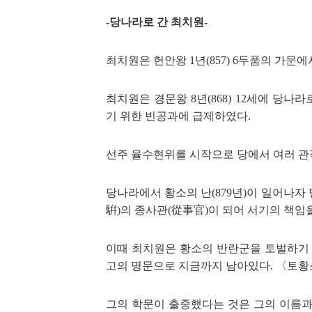
-당나라로 간 최치원-
최치원은 헌안왕
1
년(
857
)
6
두품의 가문에
최
치원은 경문왕
8
년(
868
)
12
세에
당나라로
기 위한 빈공과에 급제하
였다.
선주 율수현위를 시작으
로 당에서 여러 관
당나라에서 황소의 난(
879
년)이
일어나자 
騈)의 종사관(從事官)이 되
어 서기의 책임
이때
최치원은 황소의 반란군을 토벌
하기
고의 명문으로
지금까지 남아있다. 〈토황
그의 학문이 출중했다는 것은
그의 이름