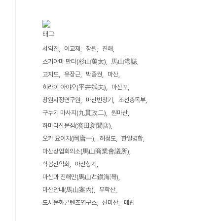
태그
서익진
이교재
창원
진해
스기야마 만타(杉山萬太)
馬山港誌
고지도
유장근
박종권
마산
히라이 아야오(平井斌夫)
마산포
창원시정연구원
마산번창기
조선총독부
구누기 마사지(九貫政二)
원마산
하마다신문점(濱田新聞店)
오카 요이치(岡庸一)
허정도
한일병합
마산상업회의소(馬山商業會議所)
학봉산악회
마산항지
마산과 진해만(馬山と鎭海灣)
마산안내(馬山案內)
무학산
도시문화콘텐츠연구소
신마산
매립