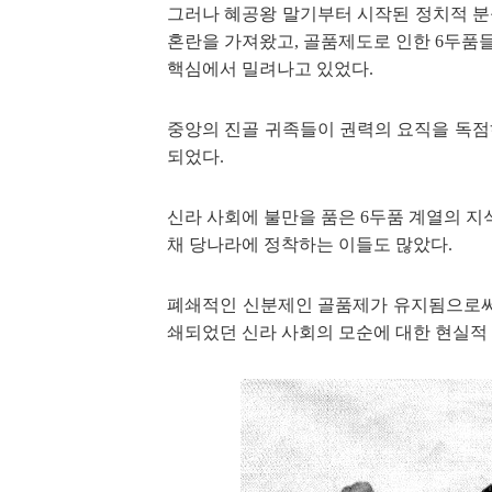
그러나 혜공왕 말기부터 시작된 정치적 분
혼란을 가져
왔고, 골품제도로 인한
6
두품들
핵심에서 밀려나고 있었다.
중앙의 진골 귀족들이 권력의 요직을 독점
되었다.
신라 사
회에 불만을 품은
6
두품 계열의 지
채 당나라에 정착하는
이들도 많았다.
폐쇄적인 신분제인 골품제가 유지됨으로
쇄
되었던 신라 사회의 모순에 대한 현실적