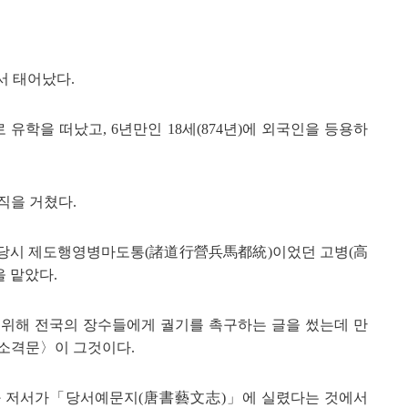
서 태어났다.
 유학을 떠났고,
6
년
만인
18
세(
874
년)에 외국인을
등용하
직을 거쳤다.
당시 제도행영병마도
통(諸道行營兵馬都統)이었던 고
병(高
을 맡았다.
 위해 전국의 장수들에게 궐기를 촉구하는 글을 썼는데 만
소격문〉이 그것이다.
과 저서가「당서예문지(唐書藝文志)」에 실렸다는 것에서