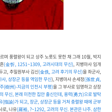
르며 풍렬왕이 되고 상주 노릇도 못한 채 그래 10월, 박지
김흔
(金忻, 1251~1309, 고려시대의 무신)
, 지병마사 임개
두고, 추밀원부사 김신
(金侁, 고려 후기의 무신)
을 좌군사,
병마사, 상장군 등을 역임한 무신
), 지병마사 손세정
(孫世貞,
수주(樹州)-지금의 인천시 부평)
을 그 부사로 임명하고 상장
의 무신, 본래 미천한 집안 출신인데, 용력(勇力)으로 발탁
(指諭)가 되고, 장군, 상장군 등을 거쳐 충렬왕 때에 군부
사로, 나유
(羅裕, ?~1292, 고려의 무신. 본관은 나주. 삼한