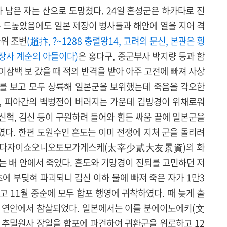
 남은 자는 산으로 도망쳤다. 24일 혼성군은 하카타로 진
는 드높았음에도 일본 제장이 병사들과 해안에 열을 지어 격
사위 조변
(趙抃, ?~1288 충렬왕14, 고려의 문신, 본관은 횡
장사 계순의 아들이다)
은 홍다구, 중군부사 박지량 등과 함
삼백 보 갔을 때 적의 반격을 받아 아주 고전에 빠져 사상
이를 보고 모두 상륙해 일본군을 보위했는데 죽음을 각오한
, 피아간의 백병전이 버러지는 가운데 김방경이 위채로워
, 신혁, 김신 등이 구원하려 들어와 힘든 싸움 끝에 일본군을
다. 한편 도원수인 흔도는 이미 전쟁에 지쳐 군을 돌리려
형은 다자이쇼오니오토모가게스케(太宰少貳大友景資)의 화
는 배 안에서 죽었다. 흔도와 기망경이 진퇴를 고민하던 저
에 부딪혀 파괴되니 김신 이하 물에 빠져 죽은 자가 1만3
고 11월 중순에 모두 합포 행영에 귀착하였다. 때 늦게 출
후 연안에서 참살되었다. 일본에서는 이를 분에이노에키(文
 추밀원사 장일을 합포에 파견하여 귀환군을 위로하고 12