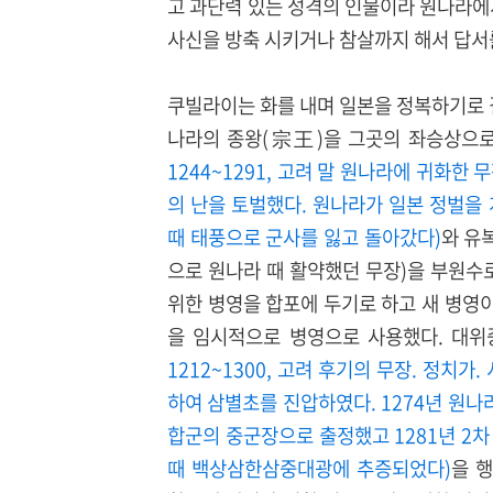
고 과단력 있는 성격의 인물이라 원나라에
사신을 방축 시키거나 참살까지 해서 답서
쿠빌라이는 화를 내며 일본을 정복하기로
나라의 종왕(宗王)을 그곳의 좌승상으로
1244~1291, 고려 말 원나라에 귀화한
의 난을 토벌했다. 원나라가 일본 정벌을
때 태풍으로 군사를 잃고 돌아갔다)
와 유
으로 원나라 때 활약했던 무장)을 부원수
위한 병영을 합포에 두기로 하고 새 병영
을 임시적으로 병영으로 사용했다. 
1212~1300, 고려 후기의 무장. 정치가
하여 삼별초를 진압하였다. 1274년 원나
합군의 중군장으로 출정했고 1281년 2
때 백상삼한삼중대광에 추증되었다)
을 