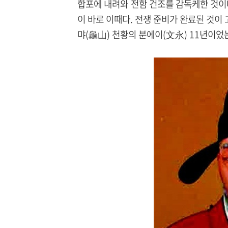
합포에 내려와 전함 건조를 감독케한 것이
이 바로 이때다. 전쟁 준비가 완료된 것이 고
먀(龜山) 천황의 분에이(文永) 11년이었