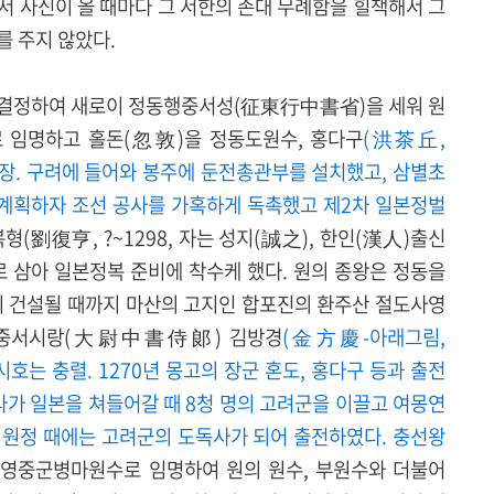
서 사신이 올 때마다 그 서한의 존대 무례함을 힐책해서 그
를 주지 않았다.
 결정하여 새로이 정동행중서성(征東行中書省)을 세워 원
 임명하고 홀돈(忽敦)을 정동도원수, 홍다구
(洪茶丘,
 무장. 구려에 들어와 봉주에 둔전총관부를 설치했고, 삼별초
 계획하자 조선 공사를 가혹하게 독촉했고 제2차 일본정벌
복형(劉復亨, ?~1298, 자는 성지(誠之), 한인(漢人)출신
로 삼아 일본정복 준비에 착수케 했다. 원의 종왕은 정동을
이 건설될 때까지 마산의 고지인 합포진의 환주산 절도사영
대위중서시랑(大尉中書侍郞) 김방경
(金方慶-아래그림,
. 시호는 충렬. 1270년 몽고의 장군 혼도, 홍다구 등과 출전
라가 일본을 쳐들어갈 때 8청 명의 고려군을 이끌고 여몽연
차 원정 때에는 고려군의 도독사가 되어 출전하였다. 충선왕
행영중군병마원수로 임명하여 원의 원수, 부원수와 더불어