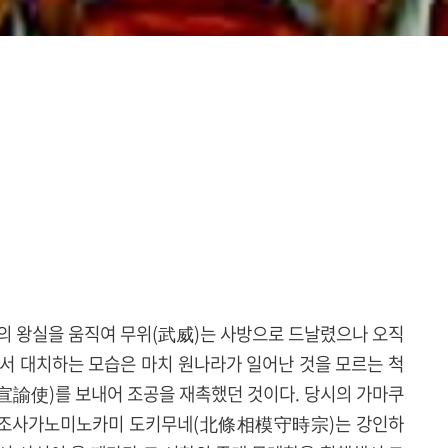
)의 왕실을 움직여 무위(武威)는 사방으로 드날렸으나 오직
서 대치하는 모습은 마치 원나라가 일어난 것을 모르는 척
(宣諭使)를 보내어 조공을 재촉했던 것이다. 당시의 가마쿠
호조사가노미노카미 도키무네(北條相模守時宗)는 강인하