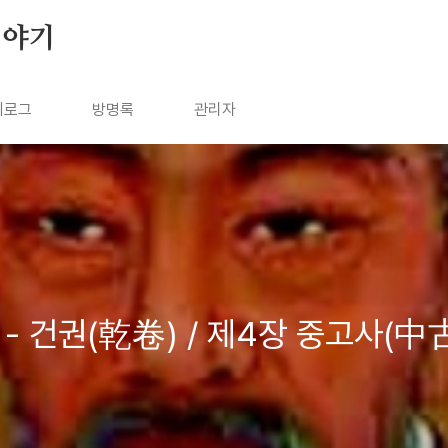
이야기
치로그
방명록
관리자
3 - 건권(乾卷) / 제4장 중고사(中