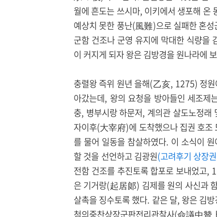
월에 흔도는 쓰시마, 이키에서 생포해 온 
예상치 못한 풍난(風難)으로 실패한 혼
군함 건조나 군영 유지에 막대한 식량을
이 커지게 되자 왕은 김방경을 원나라에 보
충렬왕 즉위 원년 을해(乙亥, 1275) 정
아갔는데, 왕의 요청을 방아들인 세조제는
충, 병부시랑 하문저, 계의관 살도노정래 
자이후(大宰府)에 도착했으나 집권 호조 
를 물어 일동을 참살하였다. 이 소식이 
할 것을 선언하고 김광원
(고려후기 상장권
전함 건조를 추진토록 합포로 보내었고, 1
은 기거랑(起居郞) 김제를 원의 사신과 함
살촉을 징수토록 했다. 같은 달, 왕은
첨의중찬상장군판전리관찰사(僉議中贊上