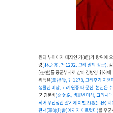
원의 부마이자 태자인 거(昛)가 왕위에 오
량
(朴之亮, ?~1292, 고려 말의 장군)
, 
(任愷)를 중군부사로 삼아 김방경 휘하에 
위득유
(韋得儒, ?~1278, 고려후기 지
생몰년 미상, 고려 원종 때 문신. 본관은 
군 김문비
(金文庇, 생몰년 미상, 고려시대
되어 무신정권 말기에 야별포(夜別抄) 지유
판서(軍簿判書)에까지 이르렀다)
를 우군