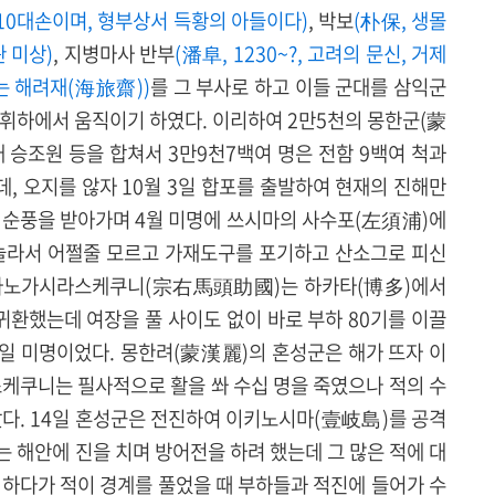
0대손이며, 형부상서 득황의 아들이다)
, 박보
(朴保, 생몰
관 미상)
, 지병마사 반부
(潘阜, 1230~?, 고려의 문신, 거제
호는 해려재(海旅齋))
를 그 부사로 하고 이들 군대를 삼익군
 휘하에서 움직이기 하였다. 이리하여 2만5천의 몽한군(蒙
배 승조원 등을 합쳐서 3만9천7백여 명은 전함 9백여 척과
, 오지를 않자 10월 3일 합포를 출발하여 현재의 진해만
 순풍을 받아가며 4월 미명에 쓰시마의 사수포(左須浦)에
 놀라서 어쩔줄 모르고 가재도구를 포기하고 산소그로 피신
우마노가시라스케쿠니(宗右馬頭助國)는 하카타(博多)에서
귀환했는데 여장을 풀 사이도 없이 바로 부하 80기를 이끌
9일 미명이었다. 몽한려(蒙漢麗)의 혼성군은 해가 뜨자 이
스케쿠니는 필사적으로 활을 쏴 수십 명을 죽였으나 적의 수
았다. 14일 혼성군은 전진하여 이키노시마(壹岐島)를 공격
 해안에 진을 치며 방어전을 하려 했는데 그 많은 적에 대
 하다가 적이 경계를 풀었을 때 부하들과 적진에 들어가 수