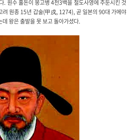
다. 원수 홀돈이 몽고병 4천3백을 절도사영에 주둔시킨 것
려 원종 15년 갑술(甲戌, 1274), 곧 일본의 90대 가메야
는데 왕은 출발을 못 보고 돌아가셨다.