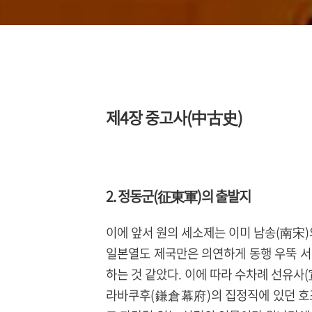
제4장 중고사(中古史)
2. 정동군(征東軍)의 출발지
이에 앞서 원의 세소제는 이미 남송(南宋
일본열도 제국만은 의연하게 동행 우뚝 서
하는 것 같았다. 이에 따라 수차례 선유사
라바쿠후(鎌倉幕府)의 집정직에 있던 