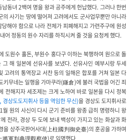
동남동녀 2백여 명을 왕과 공주에게 헌납했다. 그러나 한번
성군의 사기는 땅에 떨어져 고려에서도 군사업무뿐만 아니라
 감당해야 함으로 나라 전체가 피폐해지고 가련주구에 원성
내어 정동의 원수 자리를 하직시켜 줄 것을 요청케 했다.
원에 도원수 홀돈, 부원수 홍다구 이하는 북행하여 원으로 돌
 그 해 일본에 선유사를 보냈다. 선유사인 예부시랑 두세
및 고려의 통역장교 서찬 등의 일해은 합포를 거쳐 일본 다
도키무네는 일행을 가마쿠라(鎌倉)에 불러 국법을 어긴 죄
원에 전해지자 세조제는 크게 노하여 바로 일본을 다시 정복
, 경상도도지휘사 등을 역임한 무신)
을 경상도 도지휘사로
1월 원의 사신이 다시 군기 준비를 왕종 급히 명령하니 왕
께 전라, 경상 두 도에 보내 백성이 가지고 있는 화살과 화
 김방경을 상주국판어사대(上柱國判御史臺)의 훈공을 가하며
將軍判典理觀察使)로 임명했다.