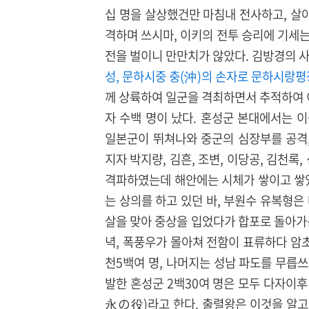
십 명을 살상했건만 마침내 전사하고, 살아
격하며 쓰시마, 이키의 전투 승리에 기세
전을 벌이니 만만치가 않았다. 김방경의 
성, 문하시중 충(沖)의 손자로 문하시랑평
께 상륙하여 일군을 격최하면서 추적하여 이
자 수백 명이 났다. 혼성군 본대에서는 
일본군이 뛰쳐나와 중군의 심장부를 공격
지자 박지량, 김흔, 조변, 이당공, 김천록
격파하였는데 해안에는 시체가 쌓이고 쌓였
는 상의를 하고 있던 바, 부원수 유복
살을 맞아 중상을 입었다가 합포로 돌아가
녁, 폭풍우가 몰아쳐 전함이 표류하다 암초
천5백여 명, 나머지는 성남 파도를 무릅쓰
발한 혼성군 2백30여 명은 모두 다자이
永の役)라고 한다. 출렬왕은 이것을 알고