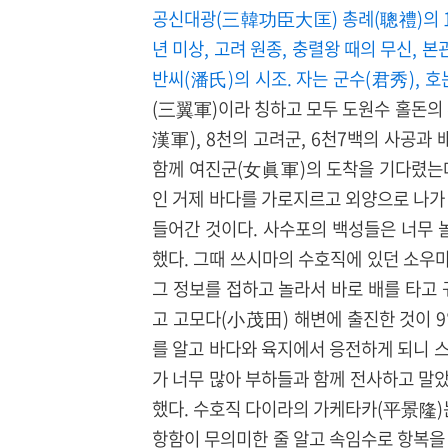
공신대광(三韓功臣大匡) 총례(聰禮)의 1
년 미상, 고려 원종, 충렬왕 때의 무신, 본
반씨(潘氏)의 시조. 자는 군수(君秀), 
(三翼軍)이라 칭하고 모두 도원수 홀돈의
漢軍), 8천의 고려군, 6천7백의 사공과 
함께 여진군(女眞軍)의 도착을 기다렸는데
인 거제 바다를 가로지르고 외양으로 나가
들어간 것이다. 사수포의 백성들은 너무
했다. 그때 쓰시마의 수호직에 있던 소
그 정보를 접하고 놀라서 바로 배를 타고 
고 고모다(小茂田) 해변에 출진한 것이 
를 알고 바다와 육지에서 응전하게 되니 
가 너무 많아 부하들과 함께 전사하고 말
했다. 수호직 다이라의 가케타카(平景隆)는
항함이 무의미한 줄 알고 속임수로 항복을