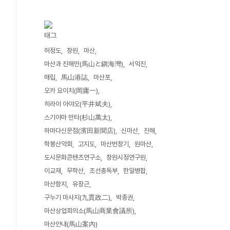
태그
허정도
창원
마산
마산과 진해만(馬山と鎭海灣)
서익진
매립
馬山港誌
마산포
오카 요이치(岡庸一)
히라이 아야오(平井斌夫)
스기야마 만타(杉山萬太)
하마다신문점(濱田新聞店)
신마산
진해
학봉산악회
고지도
마산번창기
원마산
도시문화콘텐츠연구소
창원시정연구원
이교재
무학산
조선총독부
한일병합
마산항지
유장근
구누기 마사지(九貫政二)
박종권
마산상업회의소(馬山商業會議所)
마산안내(馬山案內)