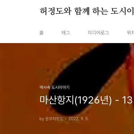
본문 바로가기
허정도와 함께 하는 도시
홈
태그
미디어로그
위
역사속 도시이야기
마산항지(1926년) - 1
by 운무허정도
2022. 9. 5.