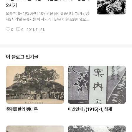
었습니다. 가옥을 비롯한 지상시설물을 도괴(倒壞)시켰을
2시기
글 내용
뿐 아니라 해일(海溢)과 3일간 계속된 대 화재로 피해가
오늘부터는 1920년대 10년간을 올리겠습니다. '일제강점
막심했습니다. 사망91,344명 행방불명13,275명 부상5
제2시기'로 분류되는 이 시기의 마산은 어떤 모습이었으며
1,074명 가옥전소38,090채 가옥반소517채 전궤(全潰)
어떤 변화를 겪었을까요? 1920년대는 한국이 일제의 상
83,819채 반궤(半潰)91,233채 유실1,390채였습니다.
0
0
2011. 11. 21.
품시장 및 원료공급지, 특히 식량공급지로 산업구조가 재
그중에서도..
편되고 일본의 자본이 한국으로 수출되기 시작했던 시기로
「산업수탈기」라 부릅니다. 정치적으로는 3․1운동을 전환점
으로 무단정치가 철폐, 소위 「문화정치」가 표방되었고 경제
적으로는 산미증식계획이 강행되었습니다. 「문화정치」라는
이 블로그 인기글
말은 1919년 8월 12일 제3대 조선총독으로 임명된 재등
(齋藤)이 서울에 부임해 온 다음 날, 즉 9월 3일 아침에 내
린 훈시 중에서 8월 19일에 있었던 관제개혁과 헌병경찰
폐지, 복제(服制) 폐지 등을 언급하면서 「이는 요컨대 문화
적 제도의 혁신에 의하여..
중평들판의 팽나무
마산안내』(1915)-1, 해제