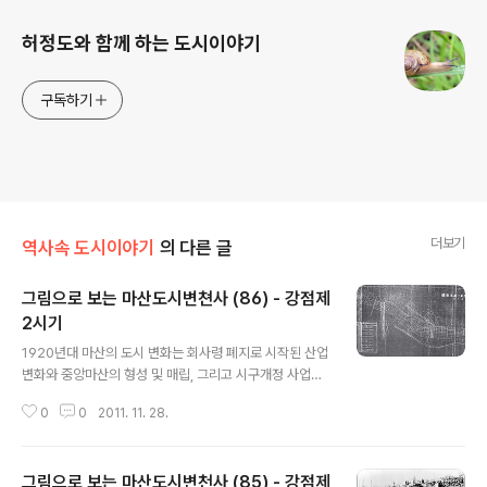
허정도와 함께 하는 도시이야기
구독하기
더보기
역사속 도시이야기
의 다른 글
그림으로 보는 마산도시변쳔사 (86) - 강점제
2시기
글 내용
1920년대 마산의 도시 변화는 회사령 폐지로 시작된 산업
변화와 중앙마산의 형성 및 매립, 그리고 시구개정 사업으
로 인한 원마산의 도로망 확산과 경남선 철도 개설 등이 큰
0
0
2011. 11. 28.
흐름입니다. 1923년 9월 1일 동경과 요코하마를 비롯한
관동지방에 대규모 지진, 즉 관동대지진이 발생했습니다.
이 대지진은 1923년 9월 1일 오전 11시 58분 44초에 돌
그림으로 보는 마산도시변천사 (85) - 강점제
연히 동경과 요코하마 및 관동지방 일대를 잿더미로 만들