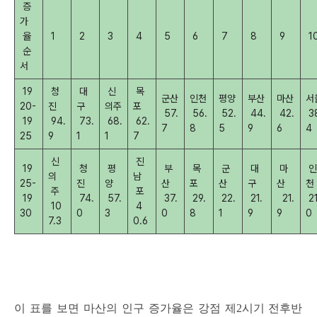
증
가
율
1
2
3
4
5
6
7
8
9
1
순
서
19
청
대
신
목
군산
인천
평양
부산
마산
서
20-
진
구
의주
포
57.
56.
52.
44.
42.
3
19
94.
73.
68.
62.
7
8
5
9
6
4
25
9
1
1
7
신
진
19
청
평
부
목
군
대
마
인
의
남
25-
진
양
산
포
산
구
산
천
주
포
19
74.
57.
37.
29.
22.
21.
21.
21
10
4
30
0
3
0
8
1
9
9
0
7.3
0.6
이 표를 보면 마산의 인구 증가율은 강점 제2시기 전후반