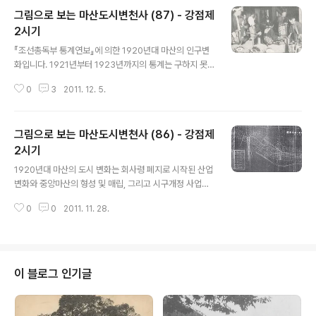
그림으로 보는 마산도시변천사 (87) - 강점제
2시기
글 내용
『조선총독부 통계연보』에 의한 1920년대 마산의 인구변
화입니다. 1921년부터 1923년까지의 통계는 구하지 못
했습니다. 연도 한국인 일본인 외국인 합계 일본인비율(%)
0
3
2011. 12. 5.
1920 11,923 4,172 70 16,165 25.8 1921 1922 192
3 1924 13,616 5,168 98 18,882 27.4 1925 17,148
4,824 109 22,081 21.8 1926 17,802 4,975 124 2
그림으로 보는 마산도시변쳔사 (86) - 강점제
2,901 21.7 1927 18,019 5,095 129 23,243 21.9 1
928 18,300 5,339 95 23,734 22.5 1929 19,309
2시기
글 내용
5,592 87 24,988 22.4 1930 20,149 5,559 102 2
1920년대 마산의 도시 변화는 회사령 폐지로 시작된 산업
5,810 21.5 1930/1920 169.0% 13..
변화와 중앙마산의 형성 및 매립, 그리고 시구개정 사업으
로 인한 원마산의 도로망 확산과 경남선 철도 개설 등이 큰
0
0
2011. 11. 28.
흐름입니다. 1923년 9월 1일 동경과 요코하마를 비롯한
관동지방에 대규모 지진, 즉 관동대지진이 발생했습니다.
이 대지진은 1923년 9월 1일 오전 11시 58분 44초에 돌
연히 동경과 요코하마 및 관동지방 일대를 잿더미로 만들
었습니다. 가옥을 비롯한 지상시설물을 도괴(倒壞)시켰을
이 블로그 인기글
뿐 아니라 해일(海溢)과 3일간 계속된 대 화재로 피해가
막심했습니다. 사망91,344명 행방불명13,275명 부상5
1,074명 가옥전소38,090채 가옥반소517채 전궤(全潰)