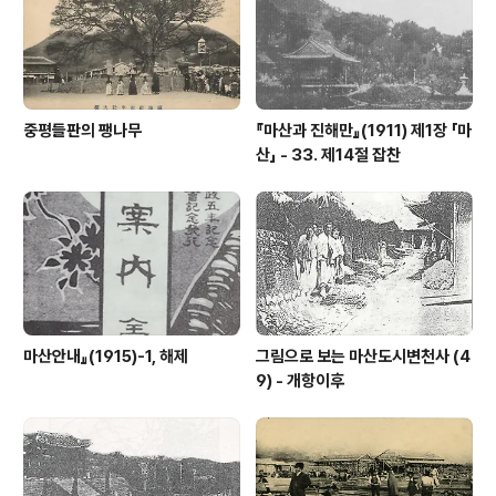
83,819채 반궤(半潰)91,233채 유실1,390채였습니다.
그중에서도..
중평들판의 팽나무
『마산과 진해만』(1911) 제1장 「마
산」 - 33. 제14절 잡찬
마산안내』(1915)-1, 해제
그림으로 보는 마산도시변천사 (4
9) - 개항이후