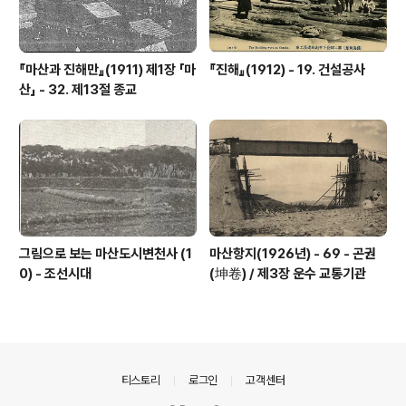
『마산과 진해만』(1911) 제1장 「마
『진해』(1912) - 19. 건설공사
산」 - 32. 제13절 종교
그림으로 보는 마산도시변천사 (1
마산항지(1926년) - 69 - 곤권
0) - 조선시대
(坤卷) / 제3장 운수 교통기관
의안내
티스토리
로그인
고객센터