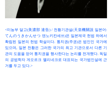
<
미농부 달고
(
美濃部 達告
) /
천황기관설
(
天皇機關說
일본어
:
てんのうきかんせつ
덴노키칸세쓰
)
은 일본제국 헌법 하에서
확립된 일본의 헌법 학설이다
.
통치권
(
주권
)
은 법인인 국가에
있으며
,
일본 천황은 그러한 국가의 최고 기관으로서 다른 기
관의 도움을 얻어 통치권을 행사한다는 논리를 전개했다
.
독일
의 공법학자 게오르크 옐리네크로 대표되는 국가법인설에 근
거를 두고 있다
.
>