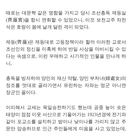
때로는 대문짝 같은 명함을 가지고 당시 조선총독 제등실
(
齊藤實
)
을 항시 면회할 수 있었으니
,
이것 보천교주 차천
석은 호랑이 몸에 날개 달린 격이 되었다
.
제등
(
齊藤
)
은 제등대로 고등정책이라 할까 이러한 교로서
조선인의 정신을 미혹케 하여 반일 사상을 마비시킬 수 있
다는 속셈으로
,
이런 우매하고 사기적인 인물을 만나게 하
니
,
총독을 빙자하여 양민의 재산 약탈
,
양민 부처녀
(
婦處女
)
의
정조를 멋대로 골라가면서 유린하는 자와는 멍군 아니면
장군인 꼴이다
.
이리해서 교세는 욱일승천하기도 했는데 공중 높이 솟은
태양이 점점 이웃 서산으로 기울어가는
1923
년경에 전기와
같이 포교소를 설치하고 밤이나 낮이나를 가리지 않고 주
문만 암송하므로 인근 주민들에게 미음을 사고 있었는데
,