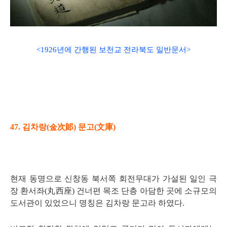
<1926년에 간행된 보천교 전라북도
일반문서
>
47.
김차랑
(
金次郞
)
문고
(
文庫
)
현재 동명으로 신창동 북서쪽 회전무대가 가설된 일인 극
장 환서좌
(
丸西座
)
건너편 목조 단층 아담한 곳에 소규모의
도서관이 있었으니 명칭은 김차랑 문고라 하였다
.