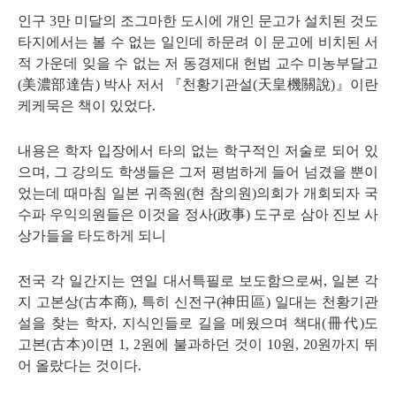
인구
3
만 미달의 조그마한 도시에 개인 문고가 설치된 것도
타지에서는 볼 수 없는 일인데 하문려 이 문고에 비치된 서
적 가운데 잊을 수 없는 저 동경제대 헌법 교수 미농부달고
(
美濃部達告
)
박사 저서
『
천황기관설
(
天皇機關說
)
』
이란
케케묵은 책이 있었다
.
내용은 학자 입장에서 타의 없는 학구적인 저술로 되어 있
으며
,
그 강의도 학생들은 그저 평범하게 들어 넘겼을 뿐이
었는데 때마침 일본 귀족원
(
현 참의원
)
의회가 개회되자 국
수파 우익의원들은 이것을 정사
(
政事
)
도구로 삼아 진보 사
상가들을 타도하게 되니
전국 각 일간지는 연일 대서특필로 보도함으로써
,
일본 각
지 고본상
(
古本商
),
특히 신전구
(
神田區
)
일대는 천황기관
설을 찾는 학자
,
지식인들로 길을 메웠으며 책대
(
冊代
)
도
고본
(
古本
)
이면
1, 2
원에 불과하던 것이
10
원
, 20
원까지 뛰
어 올랐다는 것이다
.