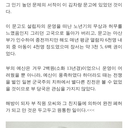
그 인기 높던 문제의 서적이 이 김차랑 문고에 있었던 것이
다
.
이 문고도 설립자의 운영을 떠난 노년기의 무상과 허무를
느꼈음인지 그리던 고국으로 돌아가 버리고
,
문고는 마산
부가 인수하여 종전까지만 해도 매년 평균 열람자
6
천명 내
외 중 아동이
4
천명 정도였으며 장서는 약
3
천
5, 6
백 권이
었다
.
부의 예산은 겨우
2
백원
(
소화
13
년경
)
이었으니 운영이 어
려웠을 뿐 아니라
,
예산이 풍족하였다 하더라도 때는 전쟁
을 벌인 일본 군국주의 치하에서 별다른 진전은 볼 수 없었
을 것이므로 부 당국은 관심을 가지지 않았다
.
해방이 되자 부 직원 모씨와 그 친지들에 의하여 완전 폐허
가 되고 만 것은 두고두고 원통한 일이다
.<<<