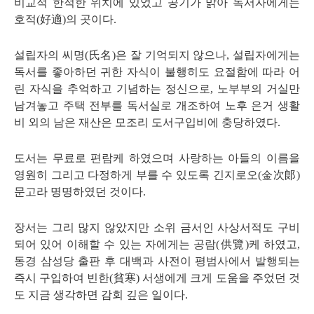
비교적 한적한 위치에 있었고 공기가 맑아 독서자에게는
호적
(
好適
)
의 곳이다
.
설립자의 씨명
(
氏名
)
은 잘 기억되지 않으나
,
설립자에게는
독서를 좋아하던 귀한 자식이 불행히도 요절함에 따라 어
린 자식을 추억하고 기념하는 정신으로
,
노부부의 거실만
남겨놓고 주택 전부를 독서실로 개조하여 노후 은거 생활
비 외의 남은 재산은 모조리 도서구입비에 충당하였다
.
도서는 무료로 편람케 하였으며 사랑하는 아들의 이름을
영원히 그리고 다정하게 부를 수 있도록 긴지로오
(
金次郞
)
문고라 명명하였던 것이다
.
장서는 그리 많지 않았지만 소위 금서인 사상서적도 구비
되어 있어 이해할 수 있는 자에게는 공람
(
供覽
)
케 하였고
,
동경 삼성당 출판 후 대백과 사전이 평범사에서 발행되는
즉시 구입하여 빈한
(
貧寒
)
서생에게 크게 도움을 주었던 것
도 지금 생각하면 감회 깊은 일이다
.