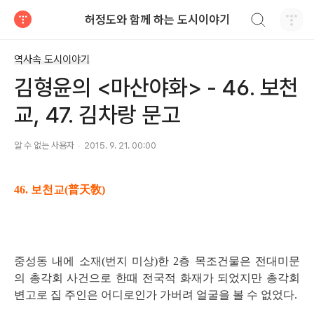
검색하기
허정도와 함께 하는 도시이야기
티스토리
역사속 도시이야기
김형윤의 <마산야화> - 46. 보천
교, 47. 김차랑 문고
알 수 없는 사용자
2015. 9. 21. 00:00
46.
보천교
(
普天敎
)
중성동 내에 소재
(
번지 미상
)
한
2
층 목조건물은 전대미문
의 총각회 사건으로 한때 전국적 화재가 되었지만 총각회
변고로 집 주인은 어디로인가 가버려 얼굴을 볼 수 없었다
.