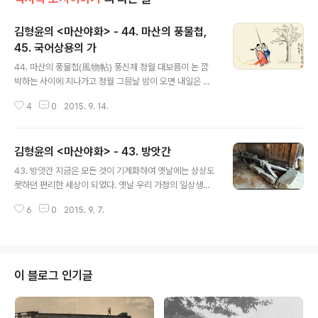
김형윤의 <마산야화> - 44. 마산의 풍물첩,
45. 국어상용의 가
글 내용
44. 마산의 풍물첩(風物帖) 풍신제 정월 대보름이 논 깜
박하는 사이에 지나가고 정월 그믐날 밤이 오면 내일은 영
등제(靈登祭)-속언에 바람 올리는 날이라 하여 각 가정의
4
0
2015. 9. 14.
규수들은 깨끗한 그릇을 가지고 인근 공동샘에서 정화수와
사람 발에 밟히지 않은 황토를 치마폭에 싸가지고 와서 주
방 선반, 붉은 베조각 앞에 촛불을 켜고 정화수와 황토를 얹
김형윤의 <마산야화> - 43. 방앗간
어놓고 별도로 술과 음식을 베풀어 그 해 풍년을 비는 것을
글 내용
말해서 풍신제라고 한다. 이들 처녀들이 정성 모아 길어오
43. 방앗간 지금은 모든 것이 기계화하여 옛날에는 상상도
는 정화수에다 마을의 짓궂은 머슴애들이 불결한 손이나
못하던 편리한 세상이 되었다. 옛날 우리 가정의 일상생활
픍을 길어서 순진한 처녀들을 울리는 경우도 간혹 있었다.
을 돌이켜 보면 하루 세 끼의 식생활 중에서도 주부들의 고
여기 이들 처녀애들이 길어오는 물은 은상이샘, 수통골샘,
6
0
2015. 9. 7.
통의 하나는 쌀과 보리를 찧는 일이었다. 절구통(石造, 木
통샘, 광대바위샘, 자산동샘, 그 외 깔방샘 등이었다. 단오
造)이 가정마다 있는 것은 아니므로 이웃집이 아니면 삯방
절 오월 단오절은 시내 놀이터로..
앗간을 이용해야만 했다. 방앗간의 종류는 마산의 경우 전
(前) 삼성의원 앞집에 쇠방앗간이 있었는데, 방아의 윗돌은
미끄럽고 대석(臺石)은 거친 요철(凹凸)형으로 깎아놓은
이 블로그 인기글
위에다가 보리 도는 벼를 깔아 놓은 원형의 절구 둘레를 소
가 돌아가면서 찧게 되어 있었다. 다음은 남성동 천주교회
근처에 디딜방아(足踏式)가 있었는데, 중후한 목조로서