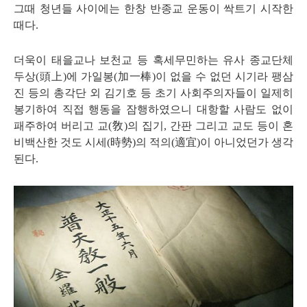
그때 청년들 사이에는 한창 반종교 운동이 싹트기 시작한
때다
.
더욱이 태을교나 보천교 등 혹세무민하는 유사 종교단체
두상
(
頭上
)
에 가일봉
(
加一棒
)
이 없을 수 없던 시기라 팽삼
진 등의 총각단 외 김기호 등 초기 사회주의자들이 일제히
봉기하여 직접 행동을 잠행하였으니 대항할 사람도 없이
패주하여 버리고 교
(
敎
)
의 집기
,
간판 그리고 교도 등이 혼
비백산한 것도 시세
(
時勢
)
의 적의
(
適宜
)
이 아니었던가 생각
된다
.