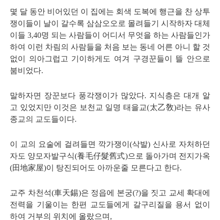
몇 달 동안 비어있던 이 집에는 회색 도복에 행근을 찬 상투
쟁이들이 날이 갈수록 삼삼오오로 몰려들기 시작하자 대체
이들
3,40
명 되는 사람들이 어디서 무엇을 하는 사람들인가
하여 이런 차림의 사람들을 처음 보는 동네 어른 아니 할 것
없이 의아그럽고 기이하게도 여겨 구경꾼들이 뜰 안으로
붐비었다
.
말하자면 장꾼보다 풍각쟁이가 많았다
.
지식층은 대개 알
고 있었지만 이것은 보천교 일명 태을교
(
太乙敎
)
라는 유사
종교의 교도들이다
.
이 교의 요술에 걸려들면 깍가쟁이
(
삭발
)
신사로 자처하던
자도 양모자발구식
(
養毛仔髮舊式
)
으로 돌아가며 전지가옥
(
田地家屋
)
이 탕진되어도 아까운줄 모른다고 한다
.
교주 차천석
(
車天錫
)
은 정읍에 본궁
(?)
을 짓고 교세 확대에
전력을 기울이는 한편 교도들에게 갈구리질을 용서 없이
하여 거부의 위치에 올랐으며
,