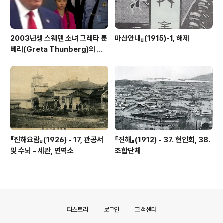
2003년생 스웨덴 소녀 그레타 툰
마산안내』(1915)-1, 해제
베리(Greta Thunberg)의 외
침
『진해요람』(1926) - 17, 관공서
『진해』(1912) - 37. 현인회, 38.
및 수뇌 - 세관, 면역소
조합단체
의안내
티스토리
로그인
고객센터