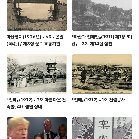
절굿대는 Y자형이며 천장에 달린 두 개의 줄을 잡고 두 사
람이 밟도록 되어 있다. 또 완월..
마산항지(1926년) - 69 - 곤권
『마산과 진해만』(1911) 제1장 「마
(坤卷) / 제3장 운수 교통기관
산」 - 33. 제14절 잡찬
『진해』(1912) - 39. 아름다운 건
『진해』(1912) - 19. 건설공사
축물, 40. 생활 상태