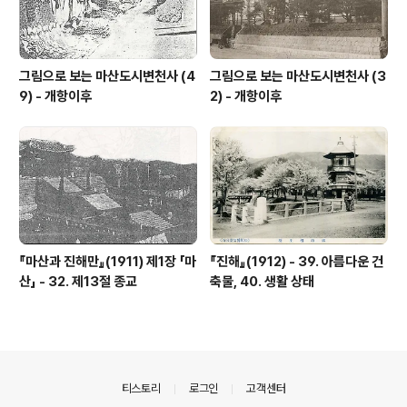
그림으로 보는 마산도시변천사 (4
그림으로 보는 마산도시변천사 (3
9) - 개항이후
2) - 개항이후
『마산과 진해만』(1911) 제1장 「마
『진해』(1912) - 39. 아름다운 건
산」 - 32. 제13절 종교
축물, 40. 생활 상태
의안내
티스토리
로그인
고객센터