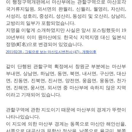
이 행정구역개편에서 마산부에는 관할구역으로 마산포각
국거류지일원, 외서면의 완월리, 신월리, 월영리, 자산리,
서성리, 성호리, 중성리, 성산리, 동성리 및 오산리, 상남리,
교방리의 일부가 포함되었습니다.
지명을 이렇게 소개하였지만 사실은 앞서 포스팅했듯이 19
10년부터 이미 원마산에도 한국식 지역지명 대신 일본식
정명(町名)으로 변경되어 있었습니다.
2011/02/28 - 그림으로 보는 마산도시변천사 (47) - 개항이후
같이 단행된 관할구역 획정에서 창원군 부분에는 마산부
부내면, 상남면, 하남면, 동면, 북면, 내서면, 구산면, 대산
면, 진동면, 진북면, 진서면, 양전면, 웅읍면, 웅동면, 천가
면, 진해면, 웅서면, 외서면 중 마산부에 속하지 않은 지역
이라고 기재되어 있습니다.
관할구역에 관한 지도이기 때문에 마산부의 경계가 뚜렷이
나타나있습니다.
이 지도에 의한 마산부 경계는 동쪽으로 마산만 해안선을,
서쪽으로 대곡산과 무학산 정상을, 남쪽으로 율구미, 북쪽