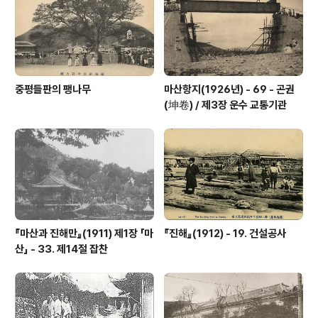
신개혁(丙申改革)으로 13도제가 채택되었습니다. 이때의
13도는 종래의..
중평들판의 팽나무
마산항지(1926년) - 69 - 곤권
(坤卷) / 제3장 운수 교통기관
『마산과 진해만』(1911) 제1장 「마
『진해』(1912) - 19. 건설공사
산」 - 33. 제14절 잡찬