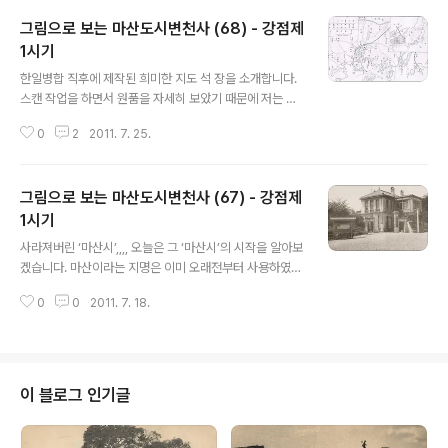
그림으로 보는 마산도시변천사 (68) - 강점제
1시기
글 내용
한일병합 직후에 제작된 희미한 지도 석 장을 소개합니다.
스캔 작업을 하면서 원품을 자세히 보았기 때문에 저는 지
도의 내용을 알지만 모니터로는 잘 알아 볼 수가 없습니다.
0
2
2011. 7. 25.
소개하지 않고 넘길까하다가 ‘그래도’ 싶어서 포스팅합니
다. 1911년 / / / 1 : 4,000 / 朝鮮各國居留地平面圖 /
부산대학교 도서관 마산뿐만 아니라 인천을 비롯한 전국의
그림으로 보는 마산도시변천사 (67) - 강점제
각국 거류지 평면도를 집성해 놓은 도면집에 수록되어 있
는 지도입니다. 이 지도에는 각국 별 토지 소유 구분이 명확
1시기
글 내용
하게 나타나 있는데 당시의 소유는 각 국가의 이니셜을 따
사라져버린 ‘마산시’,,,, 오늘은 그 ‘마산시’의 시작을 알아보
오스트리아․헝가리(A), 영국(B), 독일(G), 러시아(R)의 표
겠습니다. 마산이라는 지명은 이미 오래전부터 사용하였습
시가 되어 있으며 표시가 안 되어 있는 것은 모두 일본인의
니다만 이 글은 행정구역명칭으로서의 ‘마산’에 대한 내용
토지입니다. 제작 연도는 1911년이지만 도면의 내용을 보
0
0
2011. 7. 18.
입니다. 1895년 을미개혁으로 태종13년(1413년) 이후 4
면 개항..
80여 년간 지속되어온 8도제가 폐지되고 부제(府制)가
시행되었습니다. 전국에 23부를 두고 336군을 부의 관할
로 두어 종래의 부, 목, 군, 현 등으로 다양하게 불리던 하급
행정구역들을 군으로 통칭하였습니다. 이때 마산은 진주부
이 블로그 인기글
관할의 21개 군 중 창원군에 속했습니다. 그러나 이 제도는
부제(府制)의 인위적인 행정구역획정이 마찰을 빚어 실시
1년 3개월 만에 폐지되고 말았습니다. 이어서 1896년 병