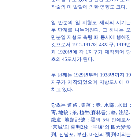
작술의 미 발달에 의한 영향도 크다.
일 만분의 일 지형도 제작의 시기는
두 단계로 나누어진다. 그 하나는 오
만분일 지형도 측량 때 동시에 행해진
것으로서 1915-1917에 43지구, 1919년
과 1920년에 각 1지구가 제작되어 당
초의 45도시가 된다.
두 번째는 1929년부터 1938년까지 19
지구가 제작되었으며 지방도시에 미
치고 있다.
당초는 道路․集落 ; 赤, 水部․水田 ;
靑, 地貌 ; 茶, 植生(森林등) ; 綠, 注記․
鐵道․地類記號 ; 黑의 5색 인쇄로서
‘京城’의 菊判2枚, ‘平壤’의 四六變形
判, 진남포, 부산, 마산의 菊判이외는