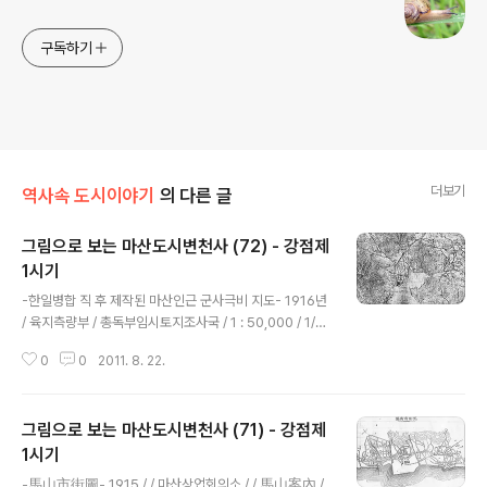
구독하기
더보기
역사속 도시이야기
의 다른 글
그림으로 보는 마산도시변천사 (72) - 강점제
1시기
글 내용
-한일병합 직 후 제작된 마산인근 군사극비 지도- 1916년
/ 육지측량부 / 총독부임시토지조사국 / 1 : 50,000 / 1/5
0,000지형도 / 국립중앙도서관 확대해 보았습니다. 이 지
0
0
2011. 8. 22.
도는 1906년에 측도하고 1921년에 축도제판(縮圖製版)
하여 같은 해 11월 25일 발행된 지도입니다. 제작자는 조
선총독부 임시토지조사국․육지측량부․참모본부가 동시에
그림으로 보는 마산도시변천사 (71) - 강점제
표기되어있으며, 제목은 「軍事極秘 (戰地ニ限リ極秘)」
로 되어 있고 그 아래 진해만요새근방9호(共三十一面),
1시기
글 내용
오만분일지형도 마산5호(共十五面)라고 기재되어있는
-馬山市街圖- 1915 / / 마산상업회의소 / / 馬山案內 /