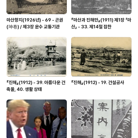
마산항지(1926년) - 69 - 곤권
『마산과 진해만』(1911) 제1장 「마
(坤卷) / 제3장 운수 교통기관
산」 - 33. 제14절 잡찬
『진해』(1912) - 39. 아름다운 건
『진해』(1912) - 19. 건설공사
축물, 40. 생활 상태