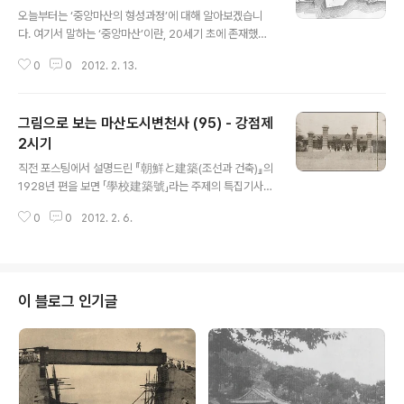
글 내용
오늘부터는 ‘중앙마산의 형성과정’에 대해 알아보겠습니
다. 여기서 말하는 ‘중앙마산’이란, 20세기 초에 존재했던
마산의 두 도시, 즉 옛 부터 자연발생적 취락으로 발전해온
0
0
2012. 2. 13.
'원마산(마산포)'과 일본인들이 건설한 조계지 '신마산'의
중간 지역을 말합니다. 두 도시 사이에는 약 2㎞ 정도의
이격공간(離隔空間)이 있었는데, 이 범위 안에 조성된 혹
그림으로 보는 마산도시변천사 (95) - 강점제
은 조성될 도시공간입니다. 지금 상황에서 보면 대략 마산
합포구청(구 마산시청)에서 부터 3.15의거탑까지를 말합
2시기
글 내용
니다. 사실 마산포(원마산)와 일정한 거리를 두고 자리 잡
직전 포스팅에서 설명드린 『朝鮮と建築(조선과 건축)』의
은 신마산(조계지)은 태생 때부터 이미 마산포와의 도시연
1928년 편을 보면 「學校建築號」라는 주제의 특집기사가
담화가 예정되어 있었다고 볼 수 있습니다. 어쩌면 각국공
있습니다. 당시의 학교건축물 현황의 일편을 알 수 있는 중
동조계지의 위치를 결정할 때부터 연담도시를 의도했을지
0
0
2012. 2. 6.
요한 자료입니다. 잡지 편집진에서 국내의 중요한 학무당
도 모르는 일입니다. 그렇기 때문에 개..
국자와 전국 각 학교 교장들에게 당시의 학교시설에 관해
세 가지의 질문지를 보낸 후 이에 응답한 학교관리자의 의
견을 게재한 것입니다. 마산에서는 일본인들이 다녔던 마
산공립소학교(현 월영초등학교)와 한국인들이 다녔던 마산
이 블로그 인기글
공립보통학교(현 성호초등학교)의 교장이 이 질문에 응답
하였고, 그 기록이 실려 있습니다. 책에 실린 질문과 답은
다음과 같습니다. □ 질문 1) 재래학교의 건축에 대한 감상
2) 장래 지을 학교 건축에서 개선해야할 점 3) 기타 학교
건축에서 눈에 띄는 점 ■ 마산공립소..