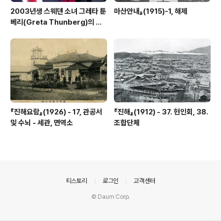
2003년생 스웨덴 소녀 그레타 툰
마산안내』(1915)-1, 해제
베리(Greta Thunberg)의 외
침
『진해요람』(1926) - 17, 관공서
『진해』(1912) - 37. 현인회, 38.
및 수뇌 - 세관, 면역소
조합단체
의안내
티스토리
로그인
고객센터
© Daum Corp.