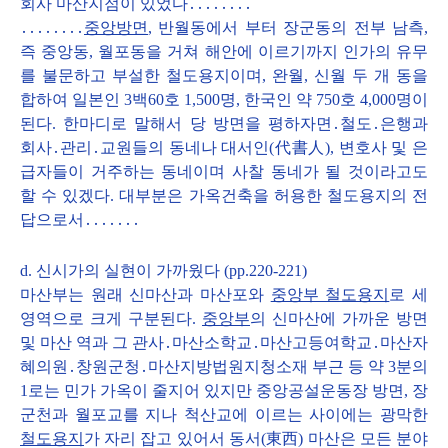
회사 마산지점이 있었다․․․․․․․․
․․․․․․․․
중앙방면
, 반월동에서 부터 장군동의 전부 남측,
즉 중앙동, 월포동을 거쳐 해안에 이르기까지 인가의 유무
를 불문하고 부설한 철도용지이며, 완월, 신월 두 개 동을
합하여 일본인 3백60호 1,500명, 한국인 약 750호 4,000명이
된다. 한마디로 말해서 당 방면을 평하자면․철도․은행과
회사․관리․교원들의 동네나 대서인(代書人), 변호사 및 은
급자들이 거주하는 동네이며 사찰 동네가 될 것이라고도
할 수 있겠다. 대부분은 가옥건축을 허용한 철도용지의 전
답으로서․․․․․․․
d. 신시가의 실현이 가까웠다 (pp.220-221)
마산부는 원래 신마산과 마산포와
중앙부 철도용지
로 세
영역으로 크게 구분된다.
중앙부
의 신마산에 가까운 방면
및 마산 역과 그 관사․마산소학교․마산고등여학교․마산자
혜의원․창원군청․마산지방법원지청소재 부근 등 약 3분의
1로는 민가 가옥이 줄지어 있지만 중앙공설운동장 방면, 장
군천과 월포교를 지나 척산교에 이르는 사이에는 광막한
철도용지
가 자리 잡고 있어서 동서(東西) 마산은 모든 분야