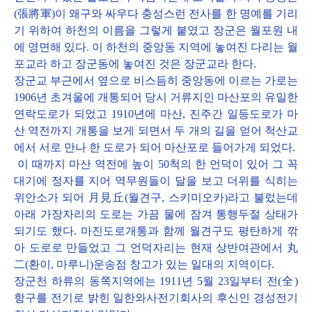
(張將軍)이 왜구와 싸우다 충성스런 전사를 한 명예를 기리
기 위하여 하천의 이름을 그렇게 붙였고 장군은 월포원 내
에 영면해 있다. 이 하천의 중앙동 지역에 놓여진 다리는 월
포교라 하고 장군동에 놓여진 것은 장군교라 한다.
장군교 부근에서 옆으로 비스듬히 중앙동에 이르는 가로는
1906년 초겨울에 개통되어 당시 거류지인 마산포의 유일한
연락도로가 되었고 1910년에 마산, 진주간 일등도로가 마
산 역전까지 개통을 보게 되면서 두 개의 길을 얻어 척산교
에서 서로 만나 한 도로가 되어 마산포로 들어가게 되었다.
이 때까지 마산 역전에 높이 50척의 한 언덕이 있어 그 꼭
대기에 정자를 지어 역무원들이 달을 보고 더위를 식히는
위안소가 되어 月見丘(월견구, 스키미오카)라고 불렀는데
아래 가장자리의 도로는 가끔 물에 잠겨 통행두절 상태가
되기도 했다. 마진도로개통과 함께 월견구도 평탄하게 깎
아 도로로 만들었고 그 언덕자리는 현재 상반여관에서 丸
二(환이, 마루니)운송점 창고가 있는 일대의 지역이다.
장군천 하류의 동쪽지역에는 1911년 5월 23일부터 전(全)
항구를 전기로 밝힌 일한와사전기회사의 후신인 경성전기