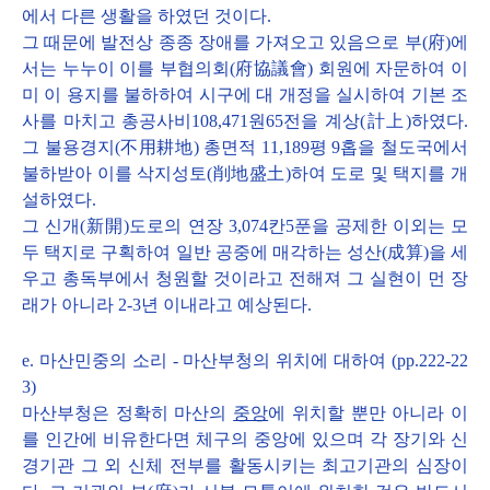
에서 다른 생활을 하였던 것이다.
그 때문에 발전상 종종 장애를 가져오고 있음으로 부(府)에
서는 누누이 이를 부협의회(府協議會) 회원에 자문하여 이
미 이 용지를 불하하여 시구에 대 개정을 실시하여 기본 조
사를 마치고 총공사비108,471원65전을 계상(計上)하였다.
그 불용경지(不用耕地) 총면적 11,189평 9홉을 철도국에서
불하받아 이를 삭지성토(削地盛土)하여 도로 및 택지를 개
설하였다.
그 신개(新開)도로의 연장 3,074칸5푼을 공제한 이외는 모
두 택지로 구획하여 일반 공중에 매각하는 성산(成算)을 세
우고 총독부에서 청원할 것이라고 전해져 그 실현이 먼 장
래가 아니라 2-3년 이내라고 예상된다.
e. 마산민중의 소리 - 마산부청의 위치에 대하여 (pp.222-22
3)
마산부청은 정확히 마산의
중앙
에 위치할 뿐만 아니라 이
를 인간에 비유한다면 체구의 중앙에 있으며 각 장기와 신
경기관 그 외 신체 전부를 활동시키는 최고기관의 심장이