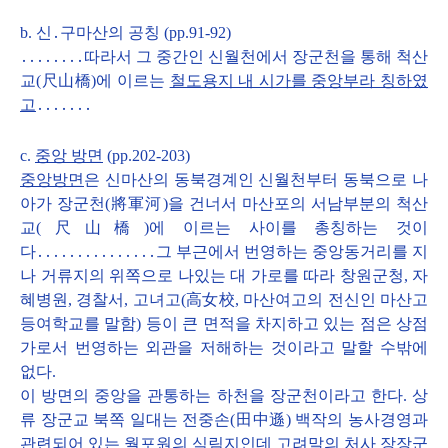
b. 신․구마산의 공칭 (pp.91-92)
․․․․․․․․따라서 그 중간인 신월천에서 장군천을 통해 척산
교(尺山橋)에 이르는
철도용지 내 시가를 중앙부라 칭하였
고
․․․․․․․
c.
중앙 방면
(pp.202-203)
중앙방면
은 신마산의 동북경계인 신월천부터 동북으로 나
아가 장군천(將軍河)을 건너서 마산포의 서남부분의 척산
교(尺山橋)에 이르는 사이를 총칭하는 것이
다․․․․․․․․․․․․․․․그 부근에서 번영하는 중앙동거리를 지
나 거류지의 위쪽으로 나있는 대 가로를 따라 창원군청, 자
혜병원, 경찰서, 고녀고(高女校,
마산여고의 전신인 마산고
등여학교를 말함
) 등이 큰 면적을 차지하고 있는 점은 상점
가로서 번영하는 외관을 저해하는 것이라고 말할 수밖에
없다.
이 방면의 중앙을 관통하는 하천을 장군천이라고 한다. 상
류 장군교 북쪽 일대는 전중손(田中遜) 백작의 농사경영과
관련되어 있는 월포원의 식림지인데 고려말의 처사 장장군