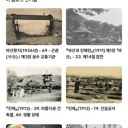
율구미에 있던 러시아 해군육상사령부의 시설을 압수했습
니다. 그리고 1904년 9월 1일, 군용철도 마산선의 건설공
작대가 마산에 입항했습니다. 러일전쟁 수행을 위해 한국
조정을 강압하여 의정서를 체결했기 때문입니다. 삼랑진 -
마산 사이의 철도공사는 의정서 제..
마산항지(1926년) - 69 - 곤권
『마산과 진해만』(1911) 제1장 「마
(坤卷) / 제3장 운수 교통기관
산」 - 33. 제14절 잡찬
『진해』(1912) - 39. 아름다운 건
『진해』(1912) - 19. 건설공사
축물, 40. 생활 상태