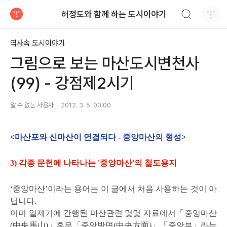
검색하기
허정도와 함께 하는 도시이야기
티스토리
역사속 도시이야기
그림으로 보는 마산도시변천사
(99) - 강점제2시기
알 수 없는 사용자
2012. 3. 5. 00:00
<마산포와 신마산이 연결되다 - 중앙마산의 형성>
3) 각종 문헌에 나타나는 '중앙마산'의 철도용지
‘중앙마산’이라는 용어는 이 글에서 처음 사용하는 것이 아
닙니다.
이미 일제기에 간행된 마산관련 몇몇 자료에서「중앙마산
(中央馬山)」혹은「중앙방면(中央方面)」「중앙부」라는