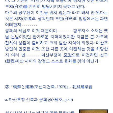
다. 그 기관인 부(府)가 서북 모퉁이에 위치한 것은 반드시
부치(府治)를 건전히 발달시키지 못하고 있다.
다수의 공무원이 이전을 원치 않는다 라고 해서 안 된다는
것은 치자(治者)의 생각인데 부민(府民)의 입장에서는 과연
어떠한지․․․․․․․․
공과의 체납도 이것 때문이며․․․․․․․․형무지소 소재는 옛
날 논밭이었던 한가로운 지역이었지만 지금은 큰 가로에
접하여 상점이 즐비하고 크게 발한 지역이 되었다. 마산포
방면의 민중은 이것 또한 다른 곳에 이전하는 것을 희망한
지 여러 년․․․․․․․․마산부청이
중앙
으로 이전하면 신구
(新舊)마산 사이의 감정도 스스로 융화될 것이 아닌가.
②『朝鮮と建築(조선과건축, 1929)』- 朝鮮建築會
a. 마산부청 신축과 공회당(3월호, p.39)
현 마산의 시가는 바다에 면한 무학산록