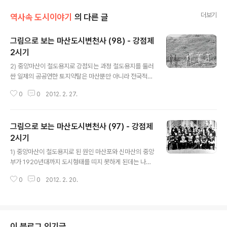
더보기
역사속 도시이야기
의 다른 글
그림으로 보는 마산도시변천사 (98) - 강점제
2시기
글 내용
2) 중앙마산이 철도용지로 강점되는 과정 철도용지를 둘러
싼 일제의 공공연한 토지약탈은 마산뿐만 아니라 전국적으
로 전개되었습니다. 경계 측량을 할 때 경계를 속인다든지,
0
0
2012. 2. 27.
원래 정해진 경계보다 턱없이 많게 토지를 점령한다든지,
군용지라고 속여 민간의 토지를 침범한다든지, 일본군의
군용도로를 만든다면서 민가를 헐어버린다든지, 개인 사유
그림으로 보는 마산도시변천사 (97) - 강점제
지를 일본정부에서 내려준 것이라면서 팻말을 박아 자기
땅으로 만들어버린다든지 하는 등 일본인들의 횡포는 이루
2시기
글 내용
헤아릴 수 없이 많았습니다. 마산도 마찬가지였습니다. 마
1) 중앙마산이 철도용지로 된 원인 마산포와 신마산의 중앙
산의 철도용지도 지난 주 포스팅에서 언급한 한일의정서
부가 1920년대까지 도시형태를 띠지 못하게 된데는 나름
제4조를 적용시켰던 겁니다. 2012/02/20 - [역사속 도
의 이유가 있습니다. 이 일대가 러일전쟁 직전인 1904년
시이야기] - 그림으로 보는 마산도시번천사 (97) - 강점제
0
0
2012. 2. 20.
일본의 군용철도용지로 수용당한 뒤 1920년대까지 변하
2시기 철도용지 확보과정에서 마산의 일본..
지 않고 그 상태로 이어졌기 때문입니다. 1904년 2월 10
일 일본은 러시아 세력을 완전히 몰아내기 위해서 러시아
와 국교를 단절하고 선전포고를 하여 러일전쟁을 시작합니
다. 이 전쟁에 앞서 일본은 마산에 있는 우체국과 전보사 및
이 블로그 인기글