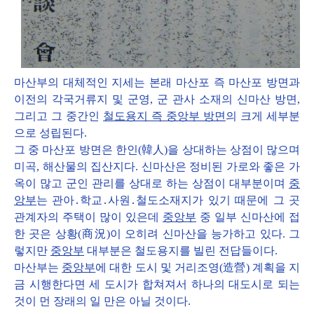
마산부의 대체적인 지세는 본래 마산포 즉 마산포 방면과
이전의 각국거류지 및 군영, 군 관사 소재의 신마산 방면,
그리고 그 중간인
철도용지 즉 중앙부 방면
의 크게 세부분
으로 성립된다.
그 중 마산포 방면은 한인(韓人)을 상대하는 상점이 많으며
미곡, 해산물의 집산지다. 신마산은 정비된 가로와 좋은 가
옥이 많고 군인 관리를 상대로 하는 상점이 대부분이며
중
앙부
는 관아․학교․사원․철도소재지가 있기 때문에 그 곳
관계자의 주택이 많이 있은데
중앙부
중 일부 신마산에 접
한 곳은 상황(商況)이 오히려 신마산을 능가하고 있다. 그
렇지만
중앙부
대부분은 철도용지를 빌린 전답들이다.
마산부는
중앙부
에 대한 도시 및 거리조영(造營) 계획을 지
금 시행한다면 세 도시가 합쳐져서 하나의 대도시로 되는
것이 먼 장래의 일 만은 아닐 것이다.