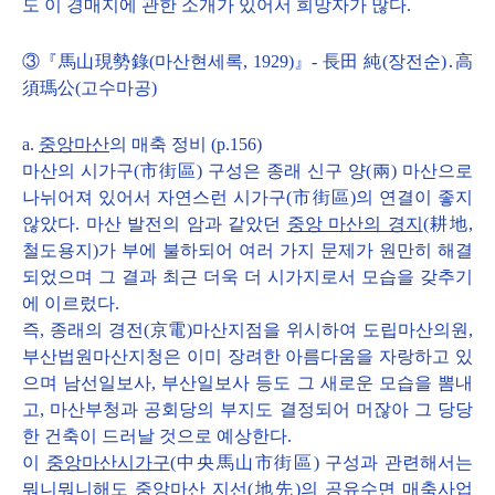
도 이 경매지에 관한 소개가 있어서 희망자가 많다.
③『馬山現勢錄(마산현세록, 1929)』- 長田 純(장전순)․高
須瑪公(고수마공)
a.
중앙마산
의 매축 정비 (p.156)
마산의 시가구(市街區) 구성은 종래 신구 양(兩) 마산으로
나뉘어져 있어서 자연스런 시가구(市街區)의 연결이 좋지
않았다. 마산 발전의 암과 같았던
중앙 마산의 경지
(耕地,
철도용지)가 부에 불하되어 여러 가지 문제가 원만히 해결
되었으며 그 결과 최근 더욱 더 시가지로서 모습을 갖추기
에 이르렀다.
즉, 종래의 경전(京電)마산지점을 위시하여 도립마산의원,
부산법원마산지청은 이미 장려한 아름다움을 자랑하고 있
으며 남선일보사, 부산일보사 등도 그 새로운 모습을 뽐내
고, 마산부청과 공회당의 부지도 결정되어 머잖아 그 당당
한 건축이 드러날 것으로 예상한다.
이
중앙마산시가구
(中央馬山市街區) 구성과 관련해서는
뭐니뭐니해도
중앙마산
지선(地先)의 공유수면 매축사업