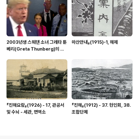
2003년생 스웨덴 소녀 그레타 툰
마산안내』(1915)-1, 해제
베리(Greta Thunberg)의 외
침
『진해요람』(1926) - 17, 관공서
『진해』(1912) - 37. 현인회, 38.
및 수뇌 - 세관, 면역소
조합단체