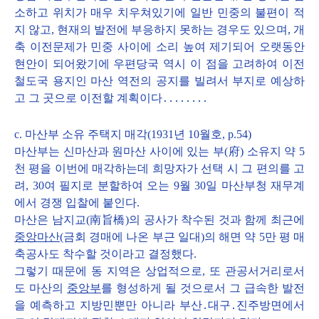
소하고 위치가 매우 치우쳐있기에 일반 민중의 불편이 적
지 않고, 현재의 발전에 부응하지 못하는 경우도 있으며, 개
축 이전문제가 민중 사이에 소리 높여 제기되어 오랫동안
현안이 되어왔기에 우편당국 역시 이 점을 고려하여 이전
철도국 용지인 마산 역전의 공지를 빌려서 부지로 예상하
고 그 곳으로 이전할 계획이다․․․․․․․․
c. 마산부 소유 주택지 매각(1931년 10월호, p.54)
마산부는 신마산과 원마산 사이에 있는 부(府) 소유지 약 5
천 평을 이번에 매각하는데 희망자가 선택 시 그 편의를 고
려, 30여 필지로 분할하여 오는 9월 30일 마산부청 재무계
에서 경쟁 입찰에 붙인다.
마산은 남지교(南旨橋)의 공사가 착수된 것과 함께 최근에
중앙마산
(금회 경매에 나온 부근 일대)의 해면 약 5만 평 매
축공사도 착수할 것이라고 결정했다.
그렇기 때문에 동 지역은 상업적으로, 또 관공서거리로서
도 마산의
중앙부
를 형성하게 될 것으로서 그 급속한 발전
을 예측하고 지방민뿐만 아니라 부산․대구․진주방면에서