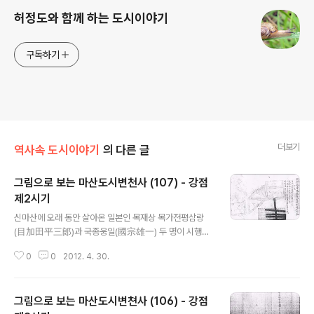
허정도와 함께 하는 도시이야기
구독하기
더보기
역사속 도시이야기
의 다른 글
그림으로 보는 마산도시변천사 (107) - 강점
제2시기
글 내용
신마산에 오래 동안 살아온 일본인 목재상 목가전평삼랑
(目加田平三郞)과 국종웅일(國宗雄一) 두 명이 시행한
매립입니다. 공사는 우리나라 경부선 철도부설공사에 참여
0
0
2012. 4. 30.
한 후 재계에 두각을 나타낸 서울의 토건업자 황정초태랑
(荒井初太郞)에게 의뢰하였고, 1926년 해면 매축 사업
에 착수하여 1928년 12월 21일에 준공하였습니다. 이 매
그림으로 보는 마산도시변쳔사 (106) - 강점
립에 대해서는 정부기록보존소에서 찾은「공유수면관계서