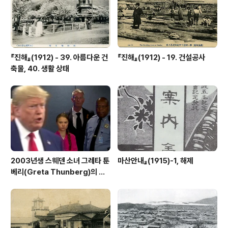
『진해』(1912) - 39. 아름다운 건
『진해』(1912) - 19. 건설공사
축물, 40. 생활 상태
2003년생 스웨덴 소녀 그레타 툰
마산안내』(1915)-1, 해제
베리(Greta Thunberg)의 외
침