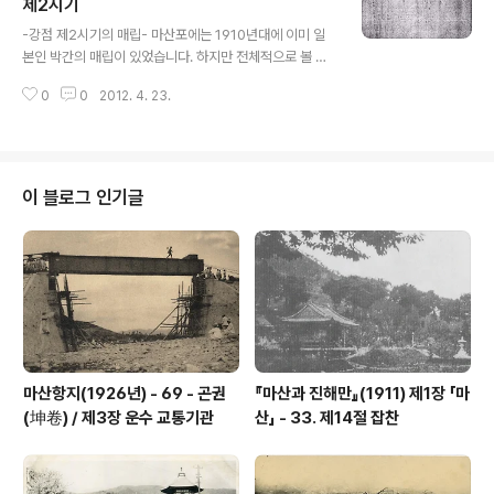
류」의 「문서번호87-193, 필름번호87-560」을 참고하였
제2시기
글 내용
으며 서류에는 아래와 같은 도면이 첨부되어 있었습니다.
-강점 제2시기의 매립- 마산포에는 1910년대에 이미 일
위치는 현재 경남은행 신마산지점 남쪽 건너편 일대입니
본인 박간의 매립이 있었습니다. 하지만 전체적으로 볼 때,
다. 세분해보면 옛 마산도기 및 진일공업사 등이 있던 월남
마산만의 매립은 1920년대 후반부터 본격적으로 시작되
동 1가 5번지에서 46번지의 1에 이르는 4,663평을 비롯
0
0
2012. 4. 23.
어 해방 때까지 이어졌다고 볼 수 있습니다. 이 시기에 매립
해서 전 유원연탄 및 그 주변일대와 전 항등여관..
이 빈번했던 까닭은 마산 해안의 창탄지역이 일본자본가의
입장에서 볼 때는 저비용 고수익, 즉 손쉽게 큰돈을 쥘 수
있었던 투자의 방편이었기 때문입니다. 회사령 폐지로 19
20년대 벽두에 시작된 국내 공업시설 확충 붐과 연결시켜
이 블로그 인기글
생각하면 이해가 되실 겁니다. 1920년대(강점 제2시기)
매립착공은 많았지만 준공된 곳은 마산포 두 군데, 신마산
한 군데 모두 세 곳이었습니다. 하나하나 살펴보겠습니다.
1920년대 첫번째 매립입니다. 전 동성동 사무소와 그 주
변인 남성동 30-1번지의..
마산항지(1926년) - 69 - 곤권
『마산과 진해만』(1911) 제1장 「마
(坤卷) / 제3장 운수 교통기관
산」 - 33. 제14절 잡찬